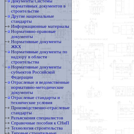
Документы Системы
нормативных документов в
строительстве
Другие национальные
стандарты
Информационные материалы
Нормативно-правовые
документы
Нормативные документы
ЖКХ
Нормативные документы по
надзору в области
строительства
Нормативные документы
субъектов Российской
Федерации
Отраслевые и ведомственные
нормативно-методические
документы
Отраслевые стандарты и
технические условия
Производственно-отраслевые
стандарты
Разъяснения специалистов
Справочные пособия к СНиП
Технология строительства
Типовые строительные