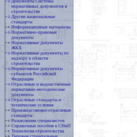
Документы Системы
нормативных документов в
строительстве
Другие национальные
стандарты
Информационные материалы
Нормативно-правовые
документы
Нормативные документы
ЖКХ
Нормативные документы по
надзору в области
строительства
Нормативные документы
субъектов Российской
Федерации
Отраслевые и ведомственные
нормативно-методические
документы
Отраслевые стандарты и
технические условия
Производственно-отраслевые
стандарты
Разъяснения специалистов
Справочные пособия к СНиП
Технология строительства
Типовые строительные