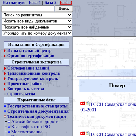
На главную
|
База 1
|
База 2
|
База 3
Испытания и Сертификация
Испытательный центр
Орган по сертификации
Строительная экспертиза
Обследование зданий
Тепловизионный контроль
Ультразвуковой контроль
Проектные работы
Номер
Контроль качества
строительства
Нормативные базы
ТССЦ Самарская обла
Государственные стандарты
01-2001
Строительная документация
Техническая документация
Автомобильные дороги
Классификатор ISO
Мостостроение
ТССЦ Самарская обла