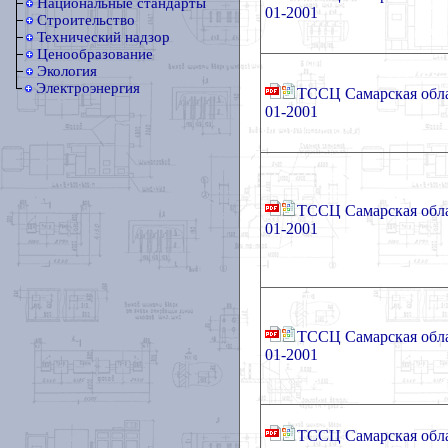
Национальные стандарты
01-2001
Строительство
Технический надзор
Ценообразование
Экология
Электроэнергия
ТССЦ Самарская обла
01-2001
ТССЦ Самарская обла
01-2001
ТССЦ Самарская обла
01-2001
ТССЦ Самарская обла