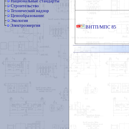
Национальные стандарты
Строительство
Технический надзор
Ценообразование
Экология
Электроэнергия
ВНТП/МПС 85