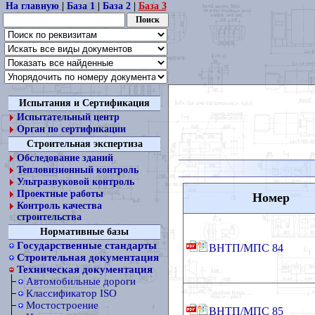
На главную
|
База 1
|
База 2
|
База 3
Испытания и Сертификация
Испытательный центр
Орган по сертификации
Строительная экспертиза
Обследование зданий
Тепловизионный контроль
Ультразвуковой контроль
Проектные работы
Номер
Контроль качества
строительства
Нормативные базы
Государственные стандарты
ВНТП/МПС 84
Строительная документация
Техническая документация
Автомобильные дороги
Классификатор ISO
Мостостроение
ВНТП/МПС 85