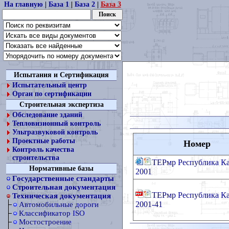
На главную
|
База 1
|
База 2
|
База 3
Испытания и Сертификация
Испытательный центр
Орган по сертификации
Строительная экспертиза
Обследование зданий
Тепловизионный контроль
Ультразвуковой контроль
Проектные работы
Номер
Контроль качества
строительства
ТЕРмр Республика К
Нормативные базы
2001
Государственные стандарты
Строительная документация
ТЕРмр Республика К
Техническая документация
2001-41
Автомобильные дороги
Классификатор ISO
Мостостроение