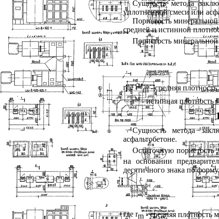
Сущность метода заклю
уплотненной смеси или асф
Пористость минеральной 
средней и истинной плотнос
Пористость минеральной
м
где
r
- средняя плотность
m
м
r
- истинная плотность 
Сущность метода закл
асфальтобетоне.
Остаточную пористость 
на основании предварите
десятичного знака по форму
где
r
- средняя плотность 
m