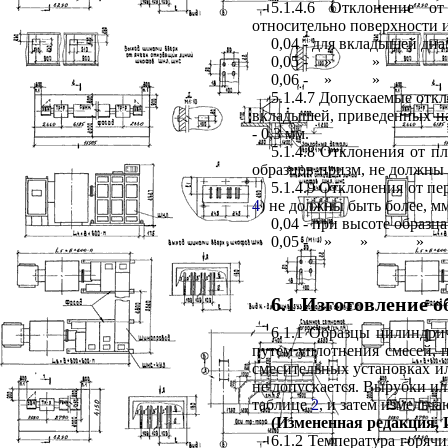
5.1.4.6 Отклонение о
относительно поверхности и
0,04 - для вкладышей ди
0,05 -
»
»
0,06 -
»
»
5.1.4.7 Допускаемые отк
вкладышей, приведенных н
- 0,3 мм.
5.1.4.8 Отклонения от п
образцов-призм, не должны 
5.1.4.9 Отклонения от п
4
) не должны быть более, мм
0,04 - при высоте образца
0,05 -
»
»
»
6.1 Изготовление о
6.1.1 Образцы цилиндри
путем уплотнения смесей, 
смесительных установках ил
не допускается. Вырубки ил
таблице
2
, и затем измельч
(Измененная редакция, И
6.1.2 Температура горяч