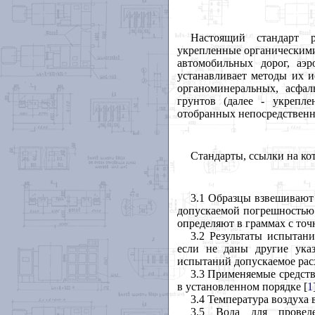
Настоящий стандарт р
укрепленные органическими
автомобильных дорог, аэ
устанавливает методы их и
органоминеральных, асфа
грунтов (далее - укрепл
отобранных непосредственн
Стандарты, ссылки на ко
3.1 Образцы взвешивают 
допускаемой погрешностью в
определяют в граммах с точ
3.2 Результаты испытан
если не даны другие ука
испытаний допускаемое рас
3.3 Применяемые средств
в установленном порядке [
1
3.4 Температура воздуха 
3.5 Вода для провед