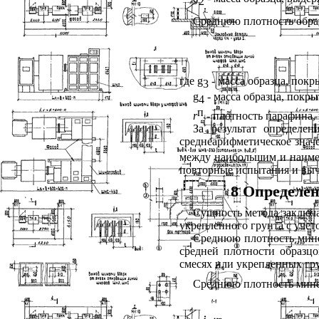
2
Среднюю плотность обра
где
g
- масса образца, покр
3
g
- масса образца, покр
4
п
r
- плотность парафина, 
За результат определе
среднеарифметическое значе
между наибольшим и наимен
повторные испытания и выч
8 Определен
Сущность метода заключа
укрепленного грунта с уче
Среднюю плотность мине
средней плотности образц
смесях или укрепленных гр
Среднюю плотность мине