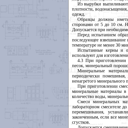
Из вырубки выпиливают 
плотности, водонасыщения,
одежд.
Образцы должны иметь
сторонами от 5 до 10 см. 
Допускается при необходимо
Перед испытанием обра
последующее взвешивание п
температуре не менее 30 ми
Испытанные керны и об
используют для изготовлен
4.3 При приготовлении 
песок, минеральный порошо
Минеральные материалы
периодически помешивая,
ненагретого минерального п
При приготовлении смес
минеральные материалы в к
количество воды, минераль
Смеси минеральных ма
лабораторном смесителе до
перемешивания, устанав
законченным, если все мин
сгустков.
Допускается смешивание