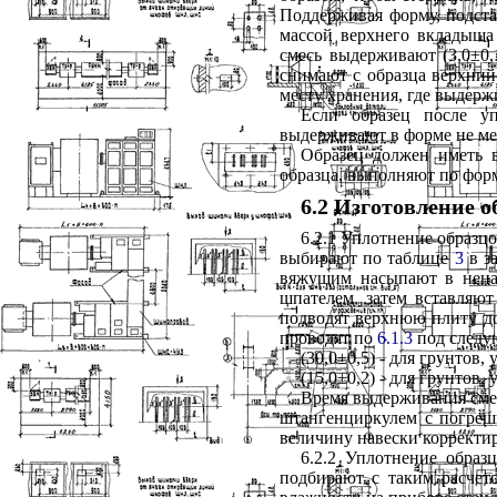
Поддерживая форму, подста
массой верхнего вкладыша 
смесь выдерживают (3,0±0,
снимают с образца верхний
месту хранения, где выдержи
Если образец после уп
выдерживают в форме не мен
Образец должен иметь в
образца, выполняют по форм
6.2 Изготовление 
6.2.1 Уплотнение образц
выбирают по таблице
3
в з
вяжущим насыпают в нена
шпателем, затем вставляю
подводят верхнюю плиту до
проводят по
6.1.3
под следу
(30,0±0,5) - для грунто
(15,0±0,2) - для грунто
Время выдерживания смес
штангенциркулем с погрешн
величину навески корректи
6.2.2 Уплотнение образ
подбирают с таким расчет