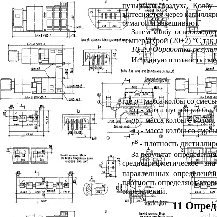
пузырьков воздуха. Колбу
вытесняется через капилляр
бумагой и взвешивают.
Затем колбу освобождаю
температурой (20±2) °С так
10.2.3 Обработка резул
Истинную плотность см
где
g
-
масса колбы со смесью
g
- масса пустой колбы, г
1
g
- масса колбы с водой, 
2
g
- масса колбы со смесь
3
в
r
-
плотность дистиллиро
За результат определени
среднеарифметическое зн
параллельных определений
плотность определяют втори
определений.
11 Опред