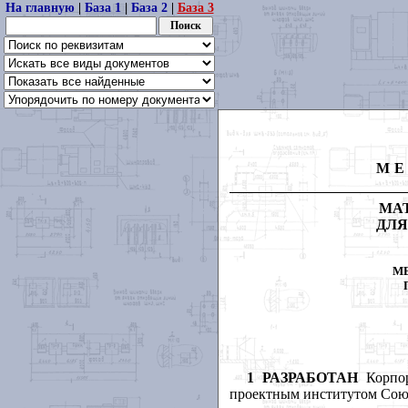
На главную
|
База 1
|
База 2
|
База 3
МЕ
МА
ДЛЯ
М
1
РАЗРАБОТАН
Корпор
проектным институтом
Союз