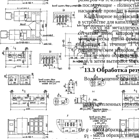
в последующие - полностью
насыщение проводят в ванне
Капиллярное водонасыще
в устройстве для капилляр
В сосуд на металличес
сетчатым дном, которое 
мелкого песка одной фракц
насыщают в течение 3 с
гидравлическим затвором.
После этого образцы изв
воде, а затем вытирают мяг
13.3 Обработка ре
Водонасыщение образца
для укрепленных грунто
где
g
-
масса образца, взвеше
g
-
масса образца, взвеше
1