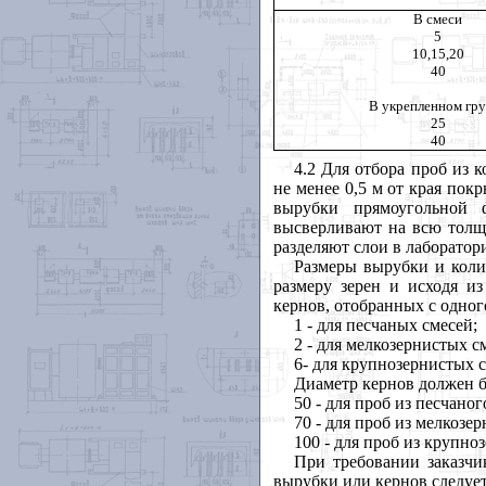
В смеси
5
10,15,20
40
В укрепленном гру
25
40
4.2 Для отбора проб из
не менее 0,5 м от края пок
вырубки прямоугольной 
высверливают на всю толщ
разделяют слои в лаборатор
Размеры вырубки и коли
размеру зерен и исходя и
кернов, отобранных с одного
1 - для песчаных смесей;
2 - для мелкозернистых с
6- для крупнозернистых с
Диаметр кернов должен б
50 - для проб из песчаног
70 - для проб из мелкозе
100 - для проб из крупно
При требовании заказчи
вырубки или кернов следует