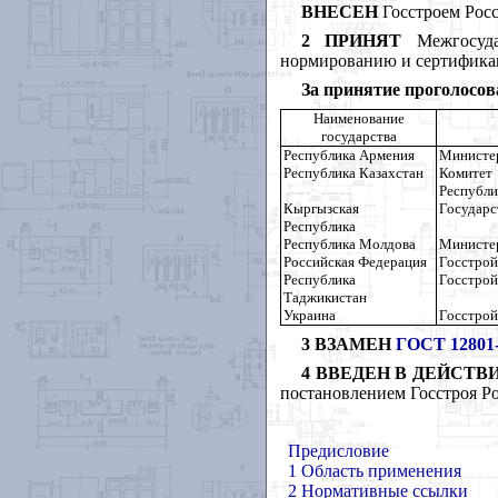
ВНЕСЕН
Госстроем Рос
2
ПРИНЯТ
Межгосудар
нормированию и сертификац
За принятие проголосов
Наименование
государства
Республика Армения
Министер
Республика Казахстан
Комитет
Республи
Кыргызская
Государс
Республика
Республика Молдова
Министер
Российская Федерация
Госстрой
Республика
Госстрой
Таджикистан
Украина
Госстрой
3
ВЗАМЕН
ГОСТ 12801
4
ВВЕДЕН В ДЕЙСТВ
постановлением Госстроя Ро
Предисловие
1 Область применения
2 Нормативные ссылки