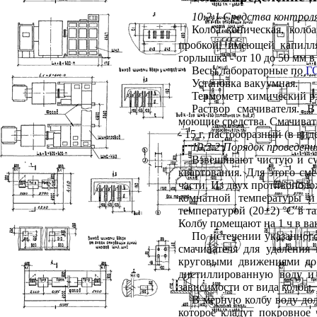
10.2.1 Средства контрол
Колба коническая, колб
пробкой, имеющей капилля
горлышка - от 10 до 50 мм 
Весы лабораторные по
Г
Установка вакуумная.
Термометр химический р
Раствор смачивателя. 
моющие средства. Смачиват
- 15 г, пастообразный (в вид
10.2.2 Порядок проведен
Взвешивают чистую и су
квартования. Для этого см
части. Из двух противополо
комнатной температуры и
температурой (20±2) °С в т
Колбу помещают на 1 ч в вак
По истечении указанного
смачивателя для удаления
круговыми движениями до 
дистиллированную воду и
зависимости от вида колбы.
В мерную колбу воду дол
которое кладут покровное 