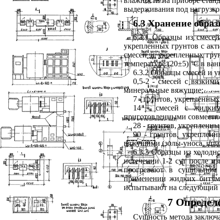
влажности на приборе станд
выдерживания под нагрузкой 
6.3 Хранение образ
6.3.1 Образцы из смесе
укрепленных грунтов с акт
смесей и укрепленных гру
температуре (20±5) °С в ва
6.3.2 Образцы смесей и 
0,5-2 - смесей с вязки
минеральные вяжущие;
7 - грунтов, укрепленны
14 - смесей с жидки
приготовленными совместн
28 - грунтов, укрепленн
90 - грунтов, укрепле
вяжущими (золы-уноса, шла
6.3.3 Образцы из холодн
истечении 1-2 сут после и
прогревают в сушильном 
применении жидких битум
испытывают на следующий д
7 Определ
Сущность метода заключа