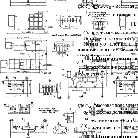
где
q
,
q
, ...,
q
-
массовая д
1
2
n
1
2
n
r
,
r
, …
r
- истинная пл
10
Сущность метода заключа
Истинную плотность при
Истинную плотность см
пикнометрическим методом
10.1 Определение 
На основании предварит
вяжущего и их массовых с
где
q
-
массовая доля минер
м
q
-
массовая доля вяжуще
б
м
r
- истинная плотность 
б
r
- истинная плотность в
10.2 Определение 