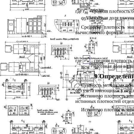
где
r
- средняя плотность 
m
q
- массовая доля вяжуще
б
Среднюю плотность мин
вычисляют по формуле
где
- средняя плотность
w
- массовая доля воды
см
9 Определени
Сущность метода заключа
без учета имеющихся в ней 
Истинную плотность мин
истинных плотностей отдель
Истинную плотность мин