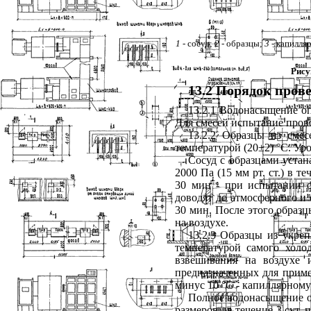
1
- сосуд;
2 -
образцы;
3 -
капилляр
Рису
13.2 Порядок пров
13.2.1 Водонасыщение оп
Для смесей испытание прово
13.2.2 Образцы из сме
температурой (20±2) °С. Ур
Сосуд с образцами устан
2000 Па (15 мм рт. ст.) в 
30 мин - при испытании 
доводят до атмосферного и 
30 мин. После этого образц
на воздухе.
13.2.3 Образцы из укре
температурой самого холо
взвешивания на воздухе 
предназначенных для приме
минус 10 °С - капиллярном
Полное водонасыщение об
размеров - в течение 3 сут,