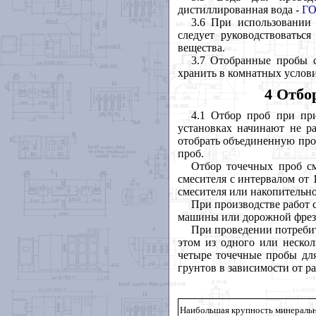
дистиллированная вода -
ГО
3.6 При использовании 
следует руководствоватьс
вещества.
3.7 Отобранные пробы с
хранить в комнатных услови
4 Отбо
4.1 Отбор проб при пр
установках начинают не р
отобрать объединенную про
проб.
Отбор точечных проб см
смесителя с интервалом от 
смесителя или накопительно
При производстве работ 
машины или дорожной фрезы
При проведении потребит
этом из одного или нескол
четыре точечные пробы дл
грунтов в зависимости от р
Наибольшая крупность минеральн