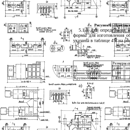
Рисунок 3 - Приспос
5.1.3 Для определения 
формы для изготовления об
указаны в таблице
4
и на ри
Размеры о
Вид грунта
длина
ши
Глинистые и песчаные
160
Крупнообломочные
400
a
)