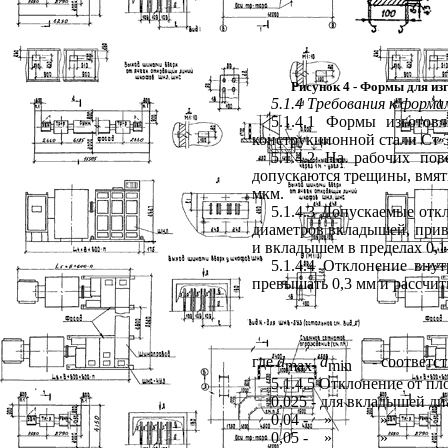
Рисунок 4 - Формы для изг
5.1.4 Требования к форма
5.1.4.1 Формы изготов
конструкционной стали Ст 
5.1.4.2 На рабочих по
допускаются трещины, вмят
мкм.
5.1.4.3 Допускаемые от
диаметров вкладышей, при
и вкладышем в пределах 0,1
5.1.4.4 Отклонение вн
превышать 0,3 мм и рассчит
где
d
,
d
- соответ
max
min
5.1.4.5 Отклонение от п
0,025 - для вкладышей д
0,04 -
»
»
0,05 -
»
»