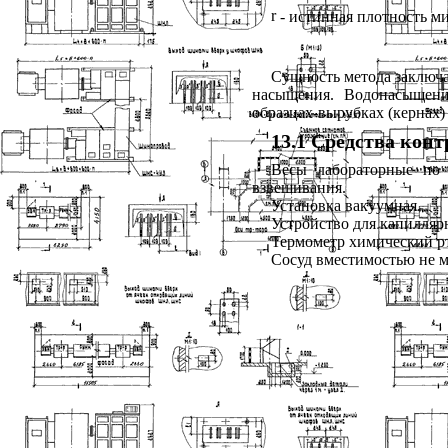
r
- истинная плотность м
Сущность метода заключа
насыщения. Водонасыщени
образцах-вырубках (кернах)
13.1 Средства кон
Весы лабораторные п
взвешивания.
Установка вакуумная.
Устройство для капилля
Термометр химический р
Сосуд вместимостью не ме