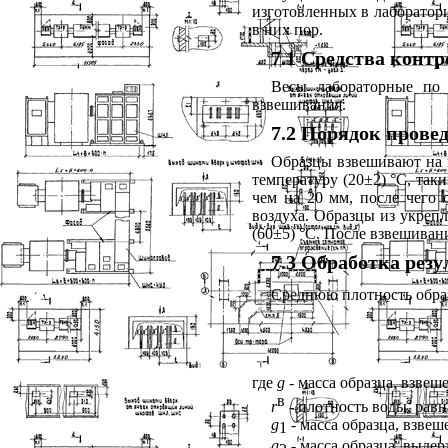
изготовленных в лаборатор
в них пор.
7.1 Средства конт
Весы лабораторные п
взвешивания.
7.2 Порядок прове
Образцы взвешивают на в
температуру (20±2) °С, так
чем на 20 мм, после чего 
воздуха. Образцы из укреп
(60±5) °С. После взвешиван
7.3 Обработка рез
Среднюю плотность образ
где
g
- масса образца, взвеше
в
r
- плотность воды, равн
g
- масса образца, взвеш
1
g
- масса образца, выдер