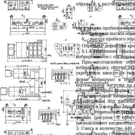
образца
g
,
г, рассчитывают 
где
g -
масса пробного образц
h -
требуемая высота обра
h
- высота пробного обра
o
Образцы с дефектами кро
6.1.4 Уплотнение образц
вибрированием с последую
При изготовлении обра
виброплощадку, плотно ук
укрепления зависит от ти
форме вибрируют в течен
вертикальной нагрузке на 
верхний вкладыш формы.
По окончании вибрации 
доуплотнения под давлен
снимают и извлекают обра
6.1.5 Уплотнение образ
формах (рисунок
3
) при т
устанавливают на две подс
3
. Смесь в количестве 440
образом, чтобы стержень, 