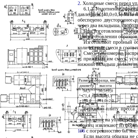
2
. Холодные смеси перед уп
6.1.3 Уплотнение образц
давлением (40,0±0,5) МПа 
обеспечено двустороннее п
через два вкладыша, свобод
При изготовлении образ
При изготовлении образцов
Изготовляют пробный о
количеством смеси в соотве
Смесь равномерно распр
и, прижимая им смесь, уст
нижний вкладыш должен выс
Размеры образца, мм
Ориентирово
диаметр
высота
50,5
50,5±1,0
71,4
7
l
,4±
l
,5
101,0
101,0±2,0
Верхнюю плиту пресса д
пресса.
Давление на уплотняемую 
образец извлекают из фор
166
с погрешностью 0,1 мм.
Если высота образца не 