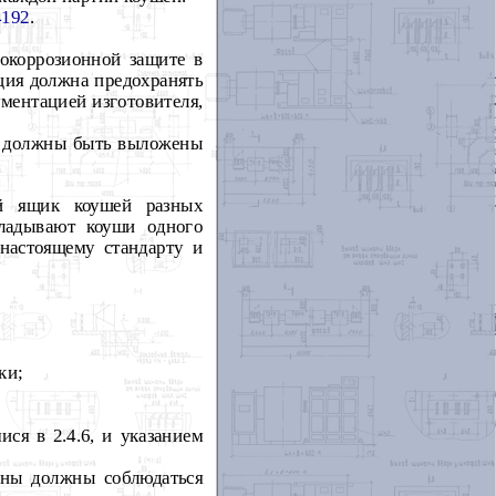
192
.
окоррозионной защите в
ция должна предохранять
ументацией изготовителя,
 должны быть выложены
ый ящик коушей разных
ладывают коуши одного
настоящему стандарту и
ки;
ся в 2.4.6, и указанием
оны должны соблюдаться