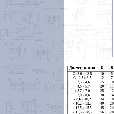
Диаметр каната
D
В
От 2,0 до 2,5
10
5
Св. 2,5 » 3,5
12
7
» 3,5 » 4,6
15
10
» 4,6 » 5,7
20
11
» 5,7 » 7,0
25
12
» 7,0 » 8,6
30
14
» 8,6 » 10,2
34
18
» 10,2 » 12,5
40
20
» 12,5 » 15,5
45
24
» 15,5 » 18,5
56
28