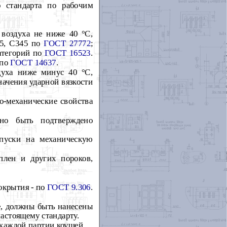
о стандарта по рабочим
 воздуха не ниже 40
°
С,
85, С345 по
ГОСТ 27772
;
атегорий по
ГОСТ 16523
.
 по
ГОСТ 14637
.
здуха ниже минус 40
°
С,
ачения ударной вязкости
о-механические свойства
жно быть подтверждено
ипуски на механическую
плен и других пороков,
окрытия - по
ГОСТ 9.306
.
же, должны быть нанесены
астоящему стандарту.
 каждой партии коушей.