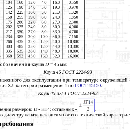
104
160
12,0
4,0
16,0
0,550
125
190
14,0
5,0
19,0
0,970
142
225
16,0
5,0
21,0
1,320
158
255
19,0
6,0
24,0
1,850
175
280
22,0
6,0
27,0
2,300
202
325
24,0
8,0
30,0
4,000
217
350
27,0
8,0
33,0
4,700
234
385
30,0
10,0
36,0
7,150
266
435
32,0
12,0
40,0
10,800
303
485
35,0
12,0
44,0
13,300
4
335
535
38,0
14,0
48,0
18,800
8
368
592
43,0
16,0
52,0
26,000
обозначения
коуша
D
= 45 мм:
Коуш 45 ГОСТ 2224-93
азначенного для эксплуатации при температуре окружающей
ния ХЛ категории размещения 1 по
ГОСТ 15150
:
Коуш 45 ХЛ 1 ГОСТ 2224-93
нения размеров:
D
- H14; остальных -
.
о диаметру каната независимо от его технической характерис
требования