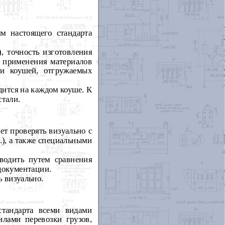
ям настоящего стандарта
), точность изготовления
ь применения материалов
ии коушей, отгружаемых
дится на каждом коуше. К
стали.
ует проверять визуально с
.), а также специальными
оводить путем сравнения
документации.
ь визуально.
тандарта всеми видами
илами перевозки грузов,