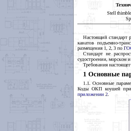
Технич
Stell thimble
Sp
Настоящий стандарт 
канатов подъемно-тра
размещения 1, 2, 3 по
ГО
Стандарт не распрос
судостроении, морском и
Требования настоящег
1 Основные па
1.1.
Основные параме
Коды ОКП коушей пр
приложении 2
.