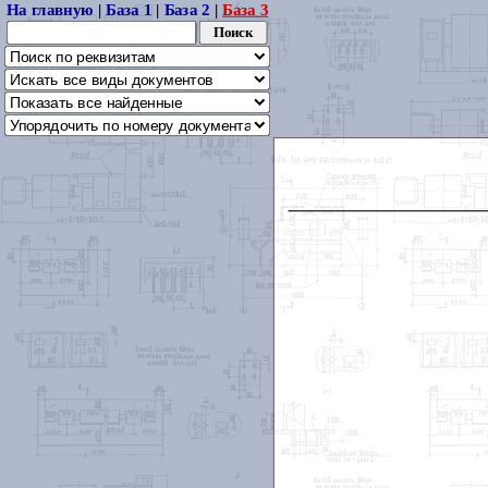
На главную
|
База 1
|
База 2
|
База 3