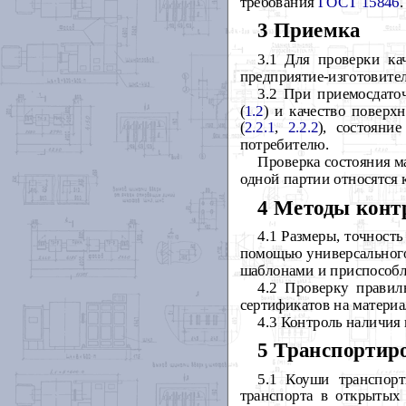
требования
ГОСТ 15846
.
3 Приемка
3.1 Для проверки ка
предприятие-изготовите
3.2 При приемосдато
(
1.2
) и качество поверхн
(
2.2.1
,
2.2.2
), состояни
потребителю.
Проверка состояния м
одной партии относятся 
4 Методы конт
4.1 Размеры, точность
помощью универсального 
шаблонами и приспособ
4.2 Проверку правил
сертификатов на матери
4.3 Контроль наличия 
5 Транспортир
5.1 Коуши транспор
транспорта в открытых 