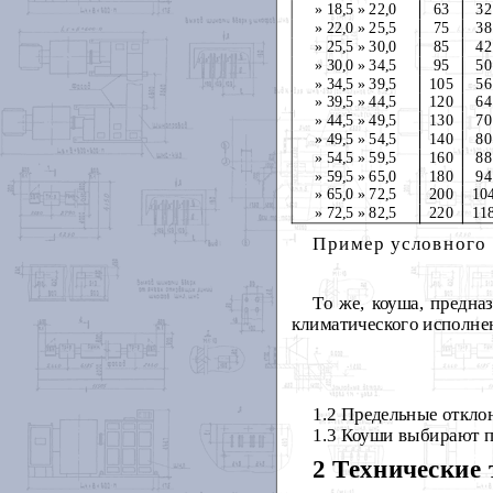
» 18,5 » 22,0
63
32
» 22,0 » 25,5
75
38
» 25,5 » 30,0
85
42
» 30,0 » 34,5
95
50
» 34,5 » 39,5
105
56
» 39,5 » 44,5
120
64
» 44,5 » 49,5
130
70
» 49,5 » 54,5
140
80
» 54,5 » 59,5
160
88
» 59,5 » 65,0
180
94
» 65,0 » 72,5
200
10
» 72,5 » 82,5
220
11
Пример условного 
То же, коуша, предн
климатического исполне
1.2
Предельные откло
1.3 Коуши выбирают п
2 Технические 