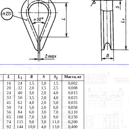
L
L
R
S
S
Масса, кг
1
1
16
24
1,5
1,0
1,5
0,002
20
32
2,0
1,5
2,5
0,008
24
40
3,0
2,0
4,0
0,015
33
50
3,5
2,0
4,0
0,025
41
62
4,0
2,0
5,0
0,035
50
74
5,0
2,0
6,0
0,058
56
84
6,0
3,0
7,0
0,110
65
100
7,0
3,0
9,0
0,150
74
115
9,0
3,0
11,0
0,200
92
144
10,0
4,0
13,0
0,400