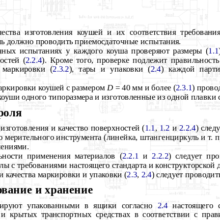
чества изготовления коушей и их соответствия требовани
ль должно проводить приемосдаточные испытания.
чных испытаниях у каждого коуша проверяют размеры (
1.1
остей (
2.2.4
). Кроме того, проверке подлежит правильност
е маркировки (
2.3.2
), тары и упаковки (
2.4
) каждой парт
аркировки коушей с размером
D
= 40 мм и более (
2.3.1
) прово
коуши одного типоразмера и изготовленные из одной плавки 
роля
 изготовления и качество поверхностей (
1.1
,
1.2
и
2.2.4
) след
мерительного инструмента (линейка, штангенциркуль и т. п
лениями.
ьности применения материалов (
2.2.1
и
2.2.2
) следует пр
алы
с требованиями настоящего стандарта и конструкторской 
и качества маркировки и упаковки (
2.3
,
2.4
) следует проводит
ование и хранение
тируют упакованными в ящики согласно
2.4
настоящего с
и крытых транспортных средствах в соответствии с прав