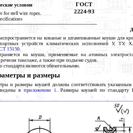
ГОСТ
еские условия
2224-93
s for stell wire ropes.
ecifications
Д
распространяется на кованые и штампованные коуши для кр
нспортных устройств климатических исполнений У, ТУ, 
СТ 15150
.
траняется на коуши, применяемые на атомных электроста
 речном такелаже, а также при подъеме судов.
о стандарта являются обязательными.
раметры и размеры
тры и размеры коушей должны соответствовать указанным 
иведены в
приложении 1
. Размеры коушей по стандарту