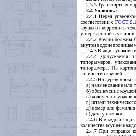
2.3.3 Транспортная м
2.4
Упаковка
2.4.1 Перед упаковк
соответствии с
ГОСТ 9.
коуши от коррозии в теч
утвержденной в установ
2.4.2 Коуши должны 
внутри водонепроницаемы
2.4.3 В ящик упаковы
2.4.4 Допускается 
типоразмеров, упаков
типоразмера. На карто
количество коушей.
2.4.5 На деревянном 
а) наименование или 
б) обозначение коушей
в) количество упаков
г) штамп техническог
д) номер или фамилия
е) дата упаковки.
2.4.6 В каждый ящик
количества коушей каждо
2.4.7 При отправке 