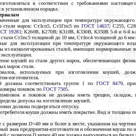
зготовляться в соответствии с требованиями настоящег
 в установленном порядке.
териалам
наченные для эксплуатации при температуре окружающего
з стали марок: Ст3сп5, Ст3Гпс5 по
ГОСТ 14637
; С255, С2
СТ 19281
; К260В, К270В; К310В, К330В, К350В 5-й и 6-й к
 стали Ст3пс5 толщиной до 10 мм, Ст3пс4 толщиной до 6 мм
нные для эксплуатации при температуре окружающего во
ы из низколегированных сталей, имеющих нормированные зн
 эксплуатации.
ение коушей из стали других марок, обеспечивающих физик
ых марок стали.
ериалов, используемых при изготовлении коушей, дол
тия-изготовителя.
ей должны соответствовать группе 1 по
ГОСТ 8479
, пр
размеры поковок по
ГОСТ 7505
.
тамповок и поковок не должны иметь трещин, складок, 
ределы допуска на изготовление коушей.
повки должны подвергаться отпуску.
потребителя коуши должны иметь покрытие. Вид и толщина п
е с размером
D
=40 мм и более в месте, указанном на черте
ый знак предприятия-изготовителя и обозначения коуша по н
ей с размером
D
менее 40 мм должна выполняться на бирках