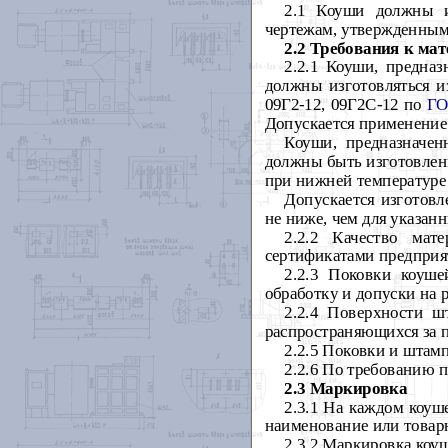
2.1 Коуши должны и
чертежам, утвержденным
2.2 Требования к ма
2.2.1
Коуши, предназ
должны изготовляться и
09Г2-12, 09Г2С-12 по
ГО
Допускается применение
Коуши, предназначе
должны быть изготовлен
при нижней температуре
Допускается изготовл
не ниже, чем для указанн
2.2.2
Качество мат
сертификатами предприя
2.2.3 Поковки коуш
обработку и допуски на 
2.2.4
Поверхности ш
распространяющихся за п
2.2.5 Поковки и штам
2.2.6 По требованию 
2.3
Маркировка
2.3.1
На каждом коуш
наименование или товарн
2.3.2
Маркировка коуш