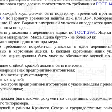
аркировка груза должна соответствовать требованиям
ГОСТ 14
ой каждый коуш должен быть подвергнут временной против
104
по варианту временной защиты ВЗ-1 или ВЗ-4. Консерва
ение 12 мес. Вариант внутренней упаковки определяется док
ленном порядке.
быть упакованы в деревянные ящики по
ГОСТ 2991
. Ящики
м материалом. Масса ящика брутто - не более 50 кг.
вают коуши одного типоразмера.
по требованию потребителя упаковка в один деревянн
анных в картонные ящики. В каждый картонный ящик ук
нном ящике должны быть указаны обозначение коушей по 
ящике стойкой краской должны быть нанесены:
товарный знак предприятия-изготовителя;
 по настоящему стандарту;
анных коушей;
о контроля предприятия-изготовителя с указанием даты прием
 упаковщика;
 должен быть вложен документ со сведениями, содержащими
го типоразмера.
коушей в районы Крайнего Севера и труднодоступные рай