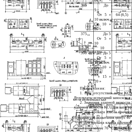
60 »
345
До
64 (6,5)
5
От 5 »
64 (6,5)
10 включ.
Св. 10 »
-
20 »
375
До 5
-
От 5 »
-
10
10
-
390
До 5
-
От 5 »
-
10 включ.
Св. 10 »
-
15 »
» 15 »
-
20 »
Примечания:
1. При отсутствии норм KCV
Результаты испытаний заносили в 
2. Значения ударной вязкости
ударной вязкости KCU для категор
3. Для проката класса прочно
температуре испытания минус 40 
4. Для проката класса прочно
испытания минус 70 °C должна бы