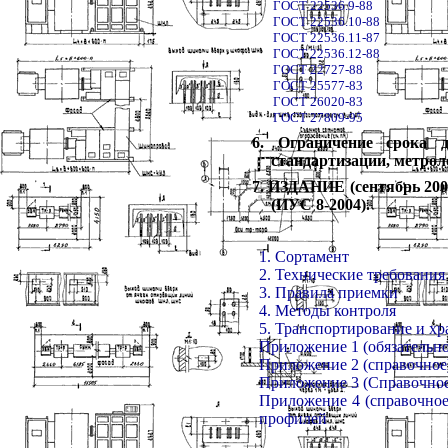
ГОСТ 22536.9-88
ГОСТ 22536.10-88
ГОСТ 22536.11-87
ГОСТ 22536.12-88
ГОСТ 22727-88
ГОСТ 25577-83
ГОСТ 26020-83
ГОСТ 27809-95
6. Ограничение срока 
стандартизации, метрол
7. ИЗДАНИЕ (сентябрь 2009
(ИУС 8-2004).
1. Сортамент
2. Технические требования
3. Правила приемки
4. Методы контроля
5. Транспортирование и хр
Приложение 1 (обязательно
Приложение 2 (справочное
Приложение 3 (Справочно
Приложение 4 (справочное
профилей