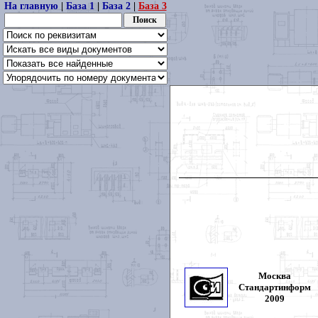
На главную
|
База 1
|
База 2
|
База 3
Москва
Стандартинформ
2009