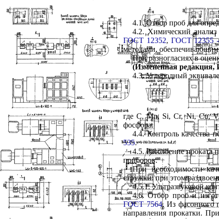
4.1. Отбор проб для опр
4.2. Химический анализ
ГОСТ 12352
,
ГОСТ 12355 -
методами, обеспечивающими
При разногласиях в оцен
(Измененная редакция, И
4.3. Углеродный эквивале
где С, Mn, Si, Cr, Ni, Cu, 
фосфора.
4.4. Контроль качества 
535
.
4.5. Расслоение проката
приборов.
При необходимости кач
стружки: при этом раздвое
4.5.1. Ультразвуковой ко
4.6. Отбор проб и изго
ГОСТ 7564
. Из фасонного 
направления прокатки. При