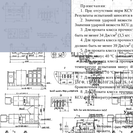
Примечания:
1. При отсутствии норм KCV 
Результаты испытаний заносятся в
2. Значения ударной вязкости
Значения ударной вязкости KCU дл
3. Для проката класса прочно
2
быть не менее 34 Дж/см
(3,5 кгс ·
4. Для проката класса прочнос
2
должно быть не менее 39 Дж/см
(
5. Для проката класса прочнос
испытания минус 40 °C уменьшает
6. Для проката класса прочн
температуре испытания минус 4
испытания минус 70 °C не менее 
7. Для проката всех классов п
15ГФ, 15Г2СФ, 10Г2Б, 12Г2Б, 14
браковочным признаком не являлис
8. Для проката класса прочно
KCU при температуре испытания м
Удар
Ударная вя
Толщина
(кгс · м/см
Класс
проката,