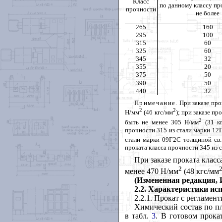
Класс
по данному классу пр
прочности
не более
265
160
295
100
315
60
325
60
345
32
355
20
375
50
390
50
440
32
Примечание.
При заказе про
2
2
Н/мм
(46 кгс/мм
); при заказе п
2
быть не менее 305 Н/мм
(31 кг
прочности 315 из стали марки 12Г
стали марки 09Г2С толщиной св.
проката класса прочности 345 из
При заказе проката клас
2
менее 470 Н/мм
(48 кгс/мм
(Измененная редакция, И
2.2. Характеристики ис
2.2.1. Прокат с регламе
Химический состав по п
в табл.
3
. В готовом прока