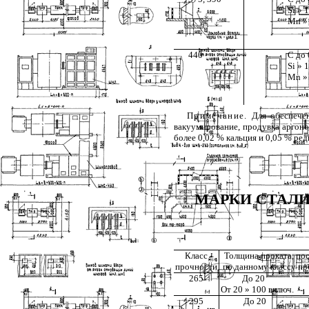
Si » 1
Mn » 
440
С до 
Si » 1
Mn » 
Примечание.
Для обеспечен
вакуумирование, продувка аргоно
более 0,02 % кальция и 0,05 % ре
МАРКИ СТАЛИ
Класс
Толщина проката, по
прочности
по данному классу пр
265
До 20
От 20 » 100 включ.
295
До 20