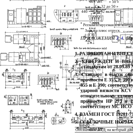
» 50 »
Св. 32 до 50 »
440
До 32 включ.
______
*
Регламентируемая или контро
**
Закалка плюс отпуск.
ПРИЛОЖЕНИЯ
3
,
4
.
(Из
1. РАЗРАБОТАН И ВНЕСЕН
2. УТВЕРЖДЕН И ВВЕДЕ
стандартам от 28.09.89
3. Стандарт в части со
прочности Е 355, Е 390
355 и Е 390; соответст
ударной вязкости KCV
относительному удлине
прочности
HP 275 и H
соответствует МС ИСО 5
4. ВЗАМЕН ГОСТ 19281-7
5. ССЫЛОЧНЫЕ НОРМ
Обозначение НТД, на который дан