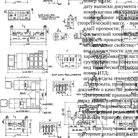
номер заказа;
дату выписки документа о
номер вагона или транспо
наименование продукции
(теоретической) массе, - зна
класс прочности;
фактический химический 
точность прокатки;
механические свойства;
вид плоскостности для ли
характер кромки для лист
группу качества поверхно
вид термической обработ
номер НТД;
штамп отдела техническо
Для проката, принимаемо
документе о качестве допол
Для проката, принимаемо
марку стали, химический со
гарантией свариваемости до
(Измененная редакция, И
3.2. Для проверки качест
рулон.
3.3. При получении неуд
повторные испытания в соо