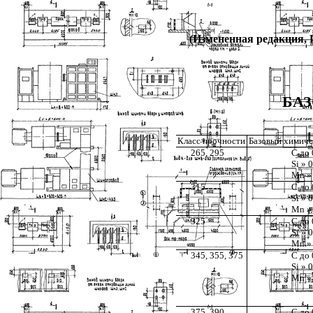
(Измененная редакция, И
БА
Класс прочности
Базовый химичес
265, 295
С до 
Si » 0
Mn » 
315
С до 
Si » 0
Mn » 
325
С до 
Si » 0
Mn » 
345, 355, 375
С до 
Si » 0
Mn » 
375, 390
С до 