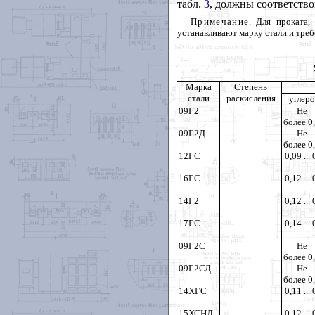
табл.
3
, должны соответство
Примечание
. Для проката,
устанавливают марку стали и треб
Марка
Степень
стали
раскисления
углер
09Г2
Не
более 0
09Г2Д
Не
более 0
12ГС
0,09 ...
16ГС
0,12 ...
14Г2
0,12 ...
17ГС
0,14 ...
09Г2С
Не
более 0
09Г2СД
Не
более 0
14ХГС
0,11 ...
15ХСНД
0,12 ...