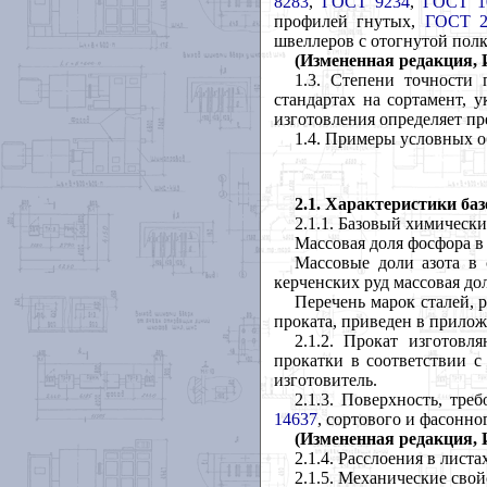
8283
,
ГОСТ 9234
,
ГОСТ 1
профилей гнутых,
ГОСТ 2
швеллеров с отогнутой полк
(Измененная редакция, И
1.3. Степени точности 
стандартах на сортамент, у
изготовления определяет пр
1.4. Примеры условных 
2.1. Характеристики ба
2.1.1. Базовый химическ
Массовая доля фосфора в 
Массовые доли азота в 
керченских руд массовая дол
Перечень марок сталей, 
проката, приведен в прило
2.1.2. Прокат изготовл
прокатки в соответствии с
изготовитель.
2.1.3. Поверхность, тре
14637
, сортового и фасонно
(Измененная редакция, И
2.1.4. Расслоения в листа
2.1.5. Механические сво