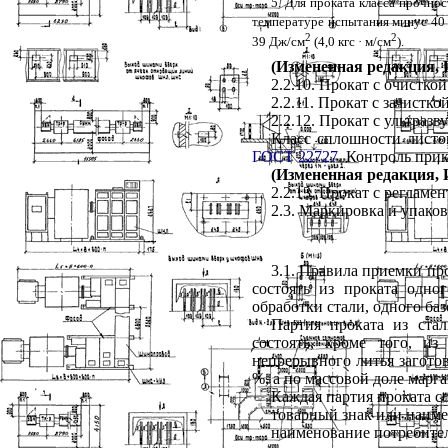
5. Для проката класса прочно
температуре испытания минус 40
2
2
39 Дж/см
(4,0 кгс · м/см
).
(Измененная редакция, И
2.2.10. Прокат с очистко
2.2.11. Прокат с зачистко
2.2.12. Прокат с ультраз
Класс сплошности листо
ГОСТ 22727
. Контроль при
(Измененная редакция, И
2.2.13. Прокат с реглам
2.3. Маркировка и упаков
3.1. Правила приемки пр
состоять из проката одно
обработки стали, одного ба
Партия проката из ста
состоять, кроме того, и
непрерывного литья заготов
%, а по массовой доле марга
Каждая партия проката с
товарный знак или наиме
наименование потребител