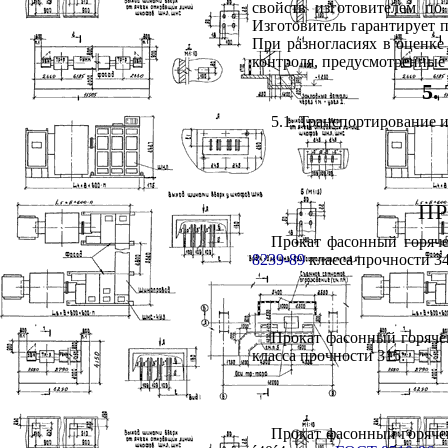
свойств изготовителем по
Изготовитель гарантирует 
При разногласиях в оценке
контроля, предусмотренные
5
5.1. Транспортирование и
П
Прокат фасонный горяче
8239-89
класса прочности 34
Прокат фасонный горяче
класса прочности 315:
Прокат фасонный горяче