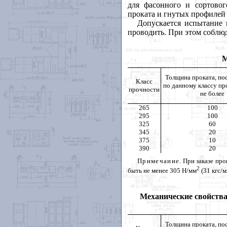
для фасонного и сортовог
проката и гнутых профилей 
Допускается испытание 
проводить. При этом соблю
М
Толщина проката, по
Класс
по данному классу пр
прочности
не более
265
100
295
100
325
60
345
20
375
10
390
20
Примечание
. При заказе пр
2
быть не менее 305 Н/мм
(31 кгс/
Механические свойства
Толщина проката, по