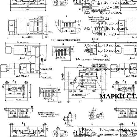
Св. 20 » 32 включ.
» 32 » 100 »
325
До 20 включ.
» 32 »
Св. 10 до 60 »
345
До 10 включ.
От 10 » 20 »
375
До 10 включ.
390
До 15 включ.
» 20 »
______
*
Регламентируемая или контро
МАРКИ СТ
Класс
Толщина проката, по
прочности
по данному классу пр