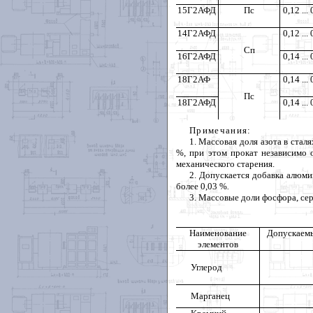
15Г2АФД
Пс
0,12 ...
14Г2АФД
0,12 ...
Сп
16Г2АФД
0,14 ...
18Г2АФ
0,14 ...
Пс
18Г2АФД
0,14 ...
Примечания
:
1. Массовая доля азота в стал
%
,
при этом прокат независимо 
механического старения.
2. Допускается добавка алюмин
более 0,03 %
.
3. Массовые доли фосфора, се
Наименование
Допускаемы
элементов
Углерод
Марганец