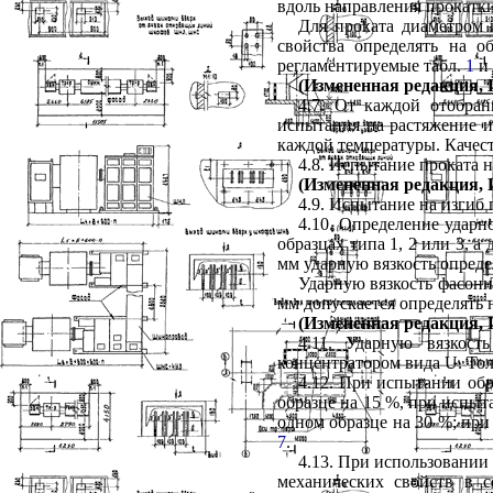
вдоль направления прокатки
Для проката диаметром 
свойства определять на о
регламентируемые табл.
1
и
(Измененная редакция, И
4.7. От каждой отобран
испытания на растяжение и 
каждой температуры. Качес
4.8. Испытание проката 
(Измененная редакция, И
4.9. Испытание на изгиб
4.10. Определение ударн
образцах типа 1, 2 или 3, а 
мм ударную вязкость определ
Ударную вязкость фасонн
мм допускается определять 
(Измененная редакция, И
4.11. Ударную вязкос
концентратором вида U. То
4.12. При испытании обр
образце на 15 %, при испыт
одном образце на 30 %; при
7
.
4.13. При использовании
механических свойств в с