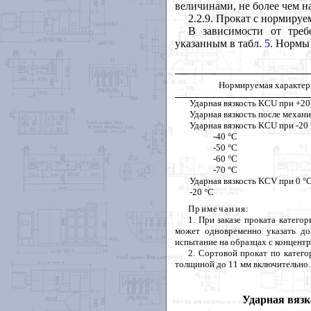
величинами, не более чем н
2.2.9. Прокат с нормируе
В зависимости от треб
указанным в табл.
5
. Нормы
Нормируемая характер
Ударная вязкость KCU при +20
Ударная вязкость после механ
Ударная вязкость KCU при -20
-40 °C
-50 °C
-60 °C
-70 °C
Ударная вязкость KCV при 0 °
-20 °C
Примечания:
1. При заказе проката катего
может одновременно указать до
испытание на образцах с концент
2. Сортовой прокат по катего
толщиной до 11 мм включительно.
Ударная вязк