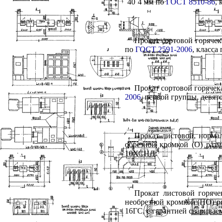
´
40
´
4 мм по
ГОСТ 8510-86
, 
Прокат сортовой горячек
по
ГОСТ 2591-2006
, класса
Прокат сортовой горячек
2006
, первой группы, девят
Прокат листовой, норма
обрезной кромкой (О) раз
10ХСНД:
Прокат листовой горяче
необрезной кромкой (НО) р
16ГС, с гарантией свариваем