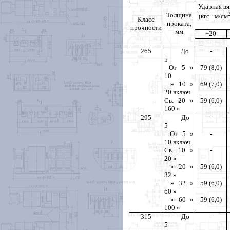
Ударная вя
Толщина
(кгс · м/см
Класс
проката,
прочности
мм
+20
265
До
-
5
От 5 »
79 (8,0)
10
» 10 »
69 (7,0)
20 включ.
Св. 20 »
59 (6,0)
160 »
295
До
-
5
От 5 »
-
10 включ.
Св. 10 »
-
20 »
» 20 »
59 (6,0)
32 »
» 32 »
59 (6,0)
60 »
» 60 »
59 (6,0)
100 »
315
До
-
5