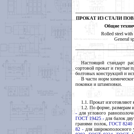
ПРОКАТ ИЗ СТАЛИ П
Общие техни
Rolled steel with
General sp
Настоящий стандарт ра
сортовой прокат и гнутые 
болтовых конструкций и исп
В части норм химического
поковки и штамповки.
1.1. Прокат изготовляют к
1.2. По форме, размерам
-
для углового равнополоч
ГОСТ 19425 -
для балок дв
гранями полок,
ГОСТ 8240 
82 -
для широкополосного 