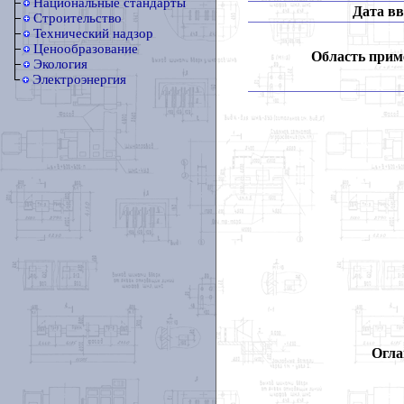
Национальные стандарты
Дата вв
Строительство
Технический надзор
Ценообразование
Область прим
Экология
Электроэнергия
Огла