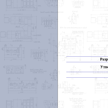
Разр
Утв