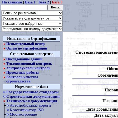
На главную
|
База 1
|
База 2
|
База 3
Испытания и Сертификация
Испытательный центр
Орган по сертификации
Системы накоплени
Строительная экспертиза
Обследование зданий
Тепловизионный контроль
Ультразвуковой контроль
Обозн
Проектные работы
Обозначени
Контроль качества
строительства
Нормативные базы
Назван
Государственные стандарты
Строительная документация
Названи
Техническая документация
Автомобильные дороги
Дата добавления
Классификатор ISO
Мостостроение
Дата актуал