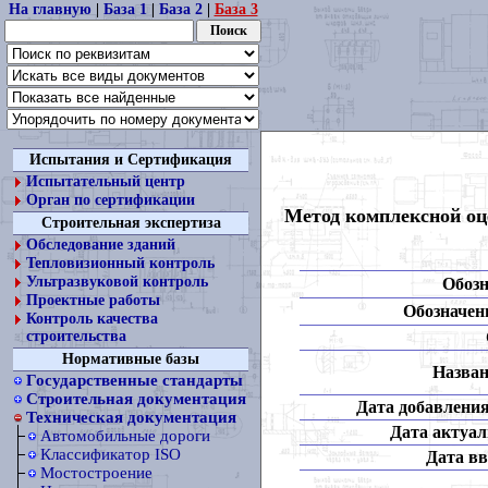
На главную
|
База 1
|
База 2
|
База 3
Испытания и Сертификация
Испытательный центр
Орган по сертификации
Метод комплексной оц
Строительная экспертиза
Обследование зданий
Тепловизионный контроль
Ультразвуковой контроль
Обозн
Проектные работы
Обозначени
Контроль качества
строительства
Нормативные базы
Назван
Государственные стандарты
Строительная документация
Дата добавления
Техническая документация
Дата актуал
Автомобильные дороги
Классификатор ISO
Дата вв
Мостостроение