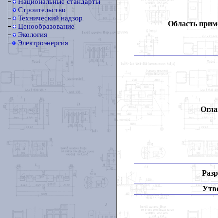
Национальные стандарты
Строительство
Технический надзор
Область прим
Ценообразование
Экология
Электроэнергия
Огла
Разр
Утв