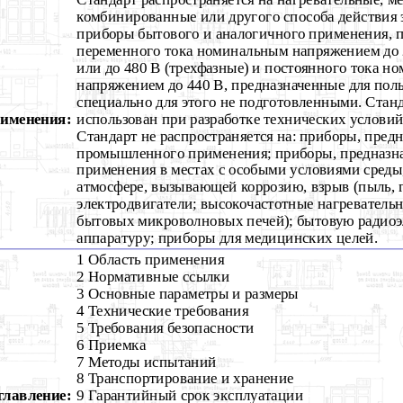
комбинированные или другого способа действия 
приборы бытового и аналогичного применения, 
переменного тока номинальным напряжением до 
или до 480 В (трехфазные) и постоянного тока 
напряжением до 440 В, предназначенные для пол
специально для этого не подготовленными. Стан
рименения:
использован при разработке технических услови
Стандарт не распространяется на: приборы, пред
промышленного применения; приборы, предназн
применения в местах с особыми условиями среды
атмосфере, вызывающей коррозию, взрыв (пыль, г
электродвигатели; высокочастотные нагреватель
бытовых микроволновых печей); бытовую радио
аппаратуру; приборы для медицинских целей.
1 Область применения
2 Нормативные ссылки
3 Основные параметры и размеры
4 Технические требования
5 Требования безопасности
6 Приемка
7 Методы испытаний
8 Транспортирование и хранение
главление:
9 Гарантийный срок эксплуатации