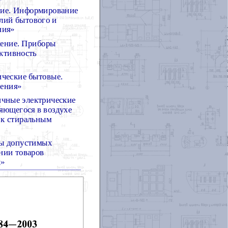
ние. Информирование
лий бытового и
ния»
жение. Приборы
ктивность
ческие бытовые.
ления»
ичные электрические
яющегося в воздухе
 к стиральным
ы допустимых
нии товаров
х»