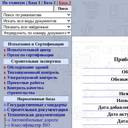
На главную
|
База 1
|
База 2
|
База 3
Испытания и Сертификация
Испытательный центр
Орган по сертификации
Приб
Строительная экспертиза
Обследование зданий
Об
Тепловизионный контроль
Ультразвуковой контроль
Обознач
Проектные работы
Контроль качества
строительства
Наз
Нормативные базы
Назва
Государственные стандарты
Дата добавлен
Строительная документация
Дата акт
Техническая документация
Автомобильные дороги
Дата
Классификатор ISO