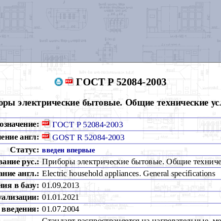
ГОСТ Р 52084-2003
оры электрические бытовые. Общие технические ус
означение:
ГОСТ Р 52084-2003
ение англ:
GOST R 52084-2003
Статус:
введен впервые
вание рус.:
Приборы электрические бытовые. Общие техниче
ние англ.:
Electric household appliances. General specifications
ия в базу:
01.09.2013
уализации:
01.01.2021
 введения:
01.07.2004
Стандарт распространяется на нагревательные, м