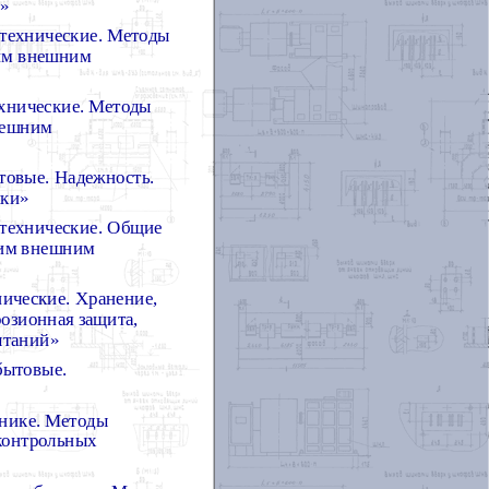
й»
отехнические. Методы
ким внешним
ехнические. Методы
нешним
овые. Надежность.
мки»
отехнические. Общие
ким внешним
ические. Хранение,
озионная защита,
ытаний»
бытовые.
хнике. Методы
 контрольных