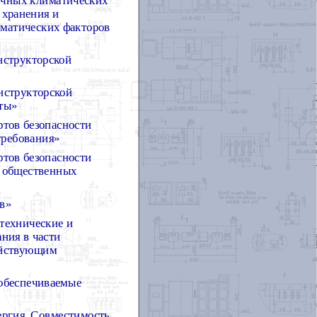
 хранения и
иматических факторов
нструкторской
нструкторской
ты»
ртов безопасности
требования»
ртов безопасности
и общественных
в»
технические и
ния в части
ействующим
обеспечиваемые
ергия. Совместимость