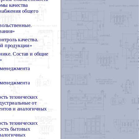
рмы качества
снабжения общего
вольственные.
вания»
нтроль качества.
ой продукции»
нике. Состав и общие
»
 менеджмента
 менеджмента
ость технических
дустриальные от
ентов и аналогичных
ость технических
вость бытовых
аналогичных