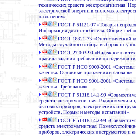
технических средств электромагнитная. Но
электрической энергии в системах электро
назначения»
ГОСТ Р 51121-97 «Товары непродо
Информация для потребителя. Общие требо
ГОСТ 18321-73 «Статистический ко
Методы случайного отбора выборок штучн
ГОСТ 27.003-90 «Надежность в тех
правила задания требований по надежности
ГОСТ Р ИСО 9000-2001 «Системы
качества. Основные положения и словарь»
ГОСТ Р ИСО 9001-2001 «Системы
качества. Требования»
ГОСТ Р 51318.14.1-99 «Совместим
средств электромагнитная. Радиопомехи ин
бытовых приборов, электрических инструм
устройств. Нормы и методы испытаний»
ГОСТ Р 51318.14.2-99 «Совместим
средств электромагнитная. Помехоустойчи
приборов, электрических инструментов и 