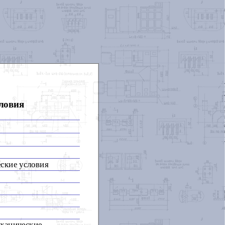
ловия
ские условия
еханические,