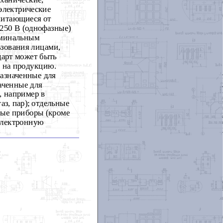
электрические
питающиеся от
250 В (однофазные)
номинальным
ьзования лицами,
дарт может быть
й на продукцию.
назначенные для
аченные для
, например в
аз, пар); отдельные
ные приборы (кроме
электронную