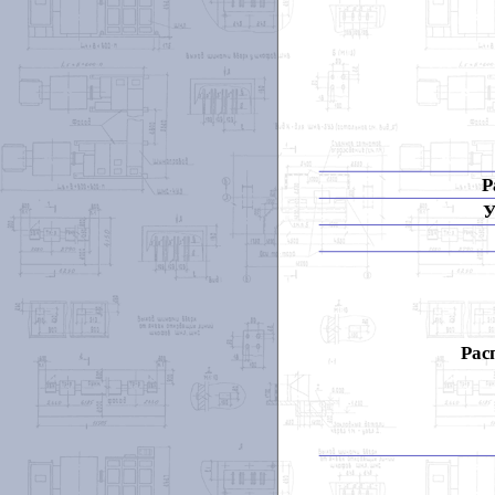
Р
У
Рас