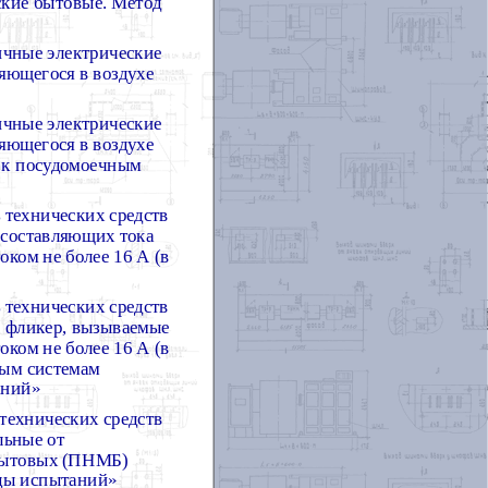
кие бытовые. Метод
ичные электрические
яющегося в воздухе
ичные электрические
яющегося в воздухе
я к посудомоечным
 технических средств
 составляющих тока
ком не более 16 А (в
 технических средств
и фликер, вызываемые
ком не более 16 А (в
ным системам
аний»
технических средств
льные от
бытовых (ПНМБ)
оды испытаний»