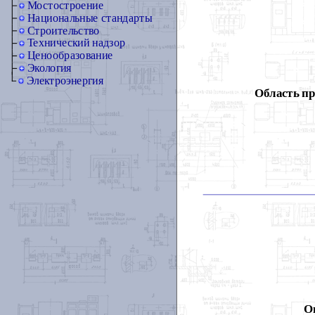
Мостостроение
Национальные стандарты
Строительство
Технический надзор
Ценообразование
Экология
Электроэнергия
Область п
О