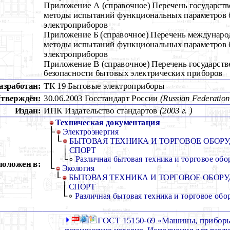
Приложение А (справочное) Перечень государств
методы испытаний функциональных параметров
электроприборов
Приложение Б (справочное) Перечень междунаро
методы испытаний функциональных параметров
электроприборов
Приложение В (справочное) Перечень государств
безопасности бытовых электрических приборов
азработан:
ТК 19 Бытовые электроприборы
тверждён:
30.06.2003 Госстандарт России
(Russian Federatio
Издан:
ИПК Издательство стандартов
(2003 г. )
Техническая документация
Электроэнергия
БЫТОВАЯ ТЕХНИКА И ТОРГОВОЕ ОБОРУ
СПОРТ
Различная бытовая техника и торговое обо
положен в:
Экология
БЫТОВАЯ ТЕХНИКА И ТОРГОВОЕ ОБОРУ
СПОРТ
Различная бытовая техника и торговое обо
ГОСТ 15150-69 «Машины, приборы
технические изделия. Исполнения для раз