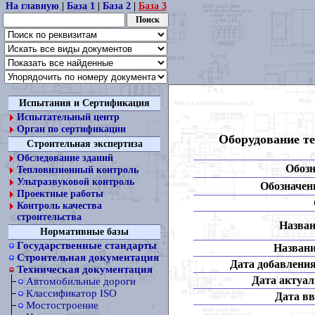
На главную
|
База 1
|
База 2
|
База 3
Испытания и Сертификация
Испытательный центр
Орган по сертификации
Оборудование те
Строительная экспертиза
Обследование зданий
Обозн
Тепловизионный контроль
Ультразвуковой контроль
Обозначени
Проектные работы
Контроль качества
строительства
Назван
Нормативные базы
Государственные стандарты
Названи
Строительная документация
Дата добавления
Техническая документация
Дата актуал
Автомобильные дороги
Классификатор ISO
Дата вв
Мостостроение