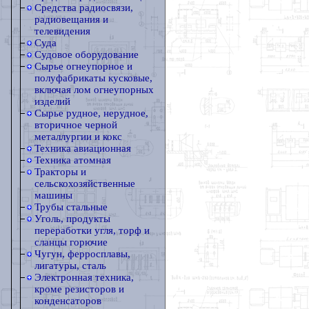
Средства радиосвязи,
радиовещания и
телевидения
Суда
Судовое оборудование
Сырье огнеупорное и
полуфабрикаты кусковые,
включая лом огнеупорных
изделий
Сырье рудное, нерудное,
вторичное черной
металлургии и кокс
Техника авиационная
Техника атомная
Тракторы и
сельскохозяйственные
машины
Трубы стальные
Уголь, продукты
переработки угля, торф и
сланцы горючие
Чугун, ферросплавы,
лигатуры, сталь
Электронная техника,
кроме резисторов и
конденсаторов