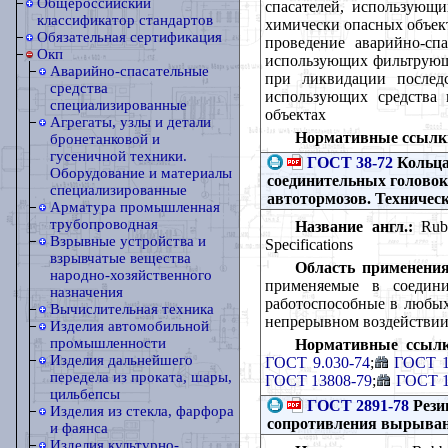
Общероссийский
спасателей, использующ
классификатор стандартов
химически опасных объект
Обязательная сертификация
проведение аварийно-сп
Окп
использующих фильтрующ
Аварийно-спасательные
при ликвидации последс
средства
использующих средства
специализированные
объектах
Агрегаты, узлы и детали
Нормативные ссылк
бронетанковой и
гусеничной техники.
ГОСТ 38-72
Кольца
Оборудование и материалы
соединительных головок
специализированные
автотормозов. Техничес
Арматура промышленная
трубопроводная
Название англ.:
Rubb
Взрывные устройства и
Specifications
взрывчатые вещества
Область применения
народно-хозяйственного
применяемые в соедини
назначения
работоспособные в любых
Вычислительная техника
непрерывном воздействии т
Изделия автомобильной
промышленности
Нормативные ссылк
Изделия дальнейшего
ГОСТ 9.030-74
;
ГОСТ 1
передела из проката, шары,
ГОСТ 13808-79
;
ГОСТ 1
цильбепсы
ГОСТ 2891-78
Рези
Изделия из стекла, фарфора
сопротивления вырыва
и фаянса
Изделия культурно-