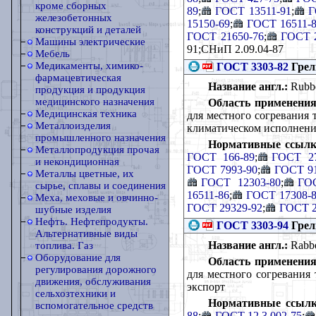
кроме сборных
89
;
ГОСТ 13511-91
;
Г
железобетонных
15150-69
;
ГОСТ 16511-
конструкций и деталей
ГОСТ 21650-76
;
ГОСТ 2
Машины электрические
91;СНиП 2.09.04-87
Мебель
Медикаменты, химико-
ГОСТ 3303-82
Грел
фармацевтическая
Название англ.:
Rubber
продукция и продукция
медицинского назначения
Область применения
Медицинская техника
для местного согревания 
Металлоизделия
климатическом исполнении
промышленного назначения
Нормативные ссылк
Металлопродукция прочая
ГОСТ 166-89
;
ГОСТ 27
и некондиционная
ГОСТ 7993-90
;
ГОСТ 91
Металлы цветные, их
ГОСТ 12303-80
;
ГОС
сырье, сплавы и соединения
16511-86
;
ГОСТ 17308-
Меха, меховые и овчинно-
ГОСТ 29329-92
;
ГОСТ 2
шубные изделия
Нефть. Нефтепродукты.
ГОСТ 3303-94
Грел
Альтернативные виды
Название англ.:
Rabber
топлива. Газ
Оборудование для
Область применения
регулирования дорожного
для местного согревания 
движения, обслуживания
экспорт
сельхозтехники и
Нормативные ссылк
вспомогательное средств
88
;
ГОСТ 12.3.002-75
;