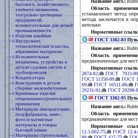
Название англ.:
Rubber
бытового, хозяйственного,
Область применени
учебного назначения,
устанавливает метод опр
театрально-зрелищных
метода заключается в оп
предприятий,
шпильки
вспомогательные для легкой
промышленности
Нормативные ссылк
Изделия швейные
ГОСТ 3302-83
Пузы
Инструмент,
технологическая оснастка,
Название англ.:
Rubber
абразивные материалы
Область применени
Исполнительные
предназначенные для мест
механизмы, устройства и
детали судовых систем и
Нормативные ссылк
трубопроводов
2874-82
;
ГОСТ 7933-8
Конденсаторы
ГОСТ 11358-89
;
ГОСТ 1
Конструкции и детали
69
;
ГОСТ 16511-86
;
Г
сборные железобетонные
29231-91
;
ГОСТ 29298-
Крепежные изделия
ГОСТ 3302-95
Пузы
общемашиностроительного
применения
Название англ.:
Rubber
Материалы лакокрасочные,
Область применени
полуфабрикаты, кино-,
предназначенные для мест
фото-и магнитные
материалы и товары
Нормативные ссыл
бытовой химии
12.3.002-75
;
ГОСТ 12.4.
Материалы строительные,
88
;
ГОСТ 427-75
;
ГОС