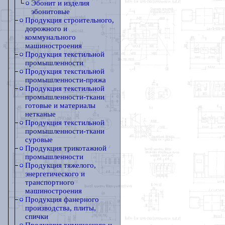
Эбонит и изделия
эбонитовые
Продукция строительного,
дорожного и
коммунального
машиностроения
Продукция текстильной
промышленности
Продукция текстильной
промышленности-пряжа
Продукция текстильной
промышленности-ткани
готовые и материалы
нетканые
Продукция текстильной
промышленности-ткани
суровые
Продукция трикотажной
промышленности
Продукция тяжелого,
энергетического и
транспортного
машиностроения
Продукция фанерного
производства, плиты,
спички