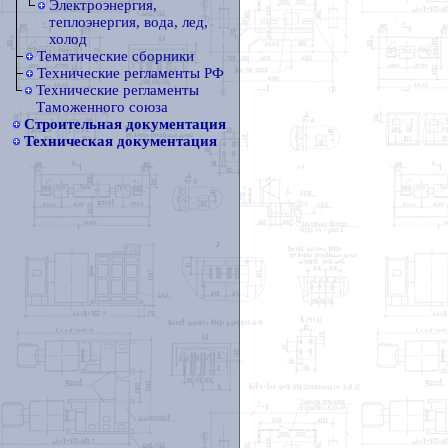
Электроэнергия,
теплоэнергия, вода, лед,
холод
Тематические сборники
Технические регламенты РФ
Технические регламенты
Таможенного союза
Строительная документация
Техническая документация