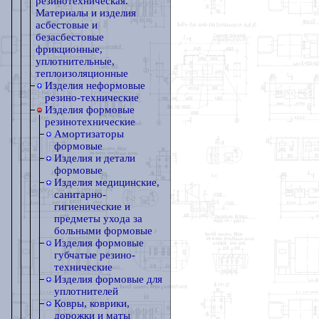
резинотехническая.
Материалы и изделия
асбестовые и
безасбестовые
фрикционные,
уплотнительные,
теплоизоляционные
Изделия неформовые
резино-технические
Изделия формовые
резинотехнические
Амортизаторы
формовые
Изделия и детали
формовые
Изделия медицинские,
санитарно-
гигиенические и
предметы ухода за
больными формовые
Изделия формовые
губчатые резино-
технические
Изделия формовые для
уплотнителей
Ковры, коврики,
дорожки и маты