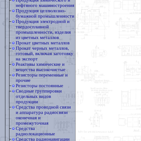
Продукция химического и
нефтяного машиностроения
Продукция целлюлозно-
бумажной промышленности
Продукция электродной и
твердосплавной
промышленности, изделия
из цветных металлов
Прокат цветных металлов
Прокат черных металлов,
готовый, включая заготовку
на экспорт
Реактивы химические и
вещества высокочистые
Резисторы переменные и
прочие
Резисторы постоянные
Сводные группировки
отдельных видов
продукции
Средства проводной связи
и аппаратура радиосвязи
оконечная и
промежуточная
Средства
радиолокационные
Средства радионавигации