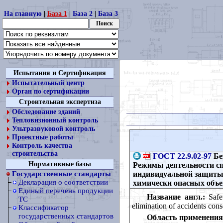
На главную
|
База 1
|
База 2
|
База 3
Испытания и Сертификация
Испытательный центр
Орган по сертификации
Строительная экспертиза
Обследование зданий
Тепловизионный контроль
Ультразвуковой контроль
Проектные работы
Контроль качества
строительства
ГОСТ 22.9.02-97
Бе
Нормативные базы
Режимы деятельности сп
индивидуальной защиты 
Государственные стандарты
Декларация о соответствии
химически опасных объе
Единый перечень продукции
Название англ.:
Safet
ТС
elimination of accidents con
Классификатор
государственных стандартов
Область применения