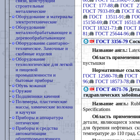
связи, конструкции
ГОСТ 177-88
;
ГОСТ 27
строительные
ГОСТ 7933-89
;
ГОСТ 82
металлические
ГОСТ 13511-91
;
ГОС
Оборудование и материалы
электротехнические
15150-69
;
ГОСТ 16511-
Оборудование
ГОСТ 18321-73
;
ГОСТ 1
металлообрабатывающее и
81
;
ГОСТ 25644-96
;
Г
деревообрабатывающее
ГОСТ 3356-79
Соск
Оборудование санитарно-
техническое. Замочные и
Название англ.:
Latex 
скобяные изделия
Область применения
Оборудование
пустышки
технологическое для легкой
и пищевой
Нормативные ссылк
промышленности и
ГОСТ 12580-78
;
ГОСТ 
бытовые приборы
96
;
ГОСТ 18573-78
;
Г
Обувь кожаная
ГОСТ 4671-76
Дета
Оружие
гидравлических забойны
Подшипники качения
Полимеры, пластические
Название англ.:
Rubbe
массы, химические волокна
Specifications
и каучуки
Область применения
Приборы и аппаратура
детали, являющиеся элем
оптические
для бурения нефтяных ск
Приборы и средства
температуре до 110 град. 
автоматизации
общепромышленного