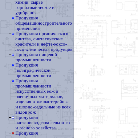
химии, сырье
горнохимическое и
удобрения
Продукция
общемашиностроительного
применения
Продукция органического
синтеза, синтетические
красители и нефте-коксо-
лесо-химическая продукция
Продукция пищевой
промышленности
Продукция
полиграфической
промышленности
Продукция
промышленности
искусственных кож и
пленочных материалов,
изделия кожгалантерейные
и шорно-седельные из всех
видов кож
Продукция
растениеводства сельского
и лесного хозяйства
Продукция