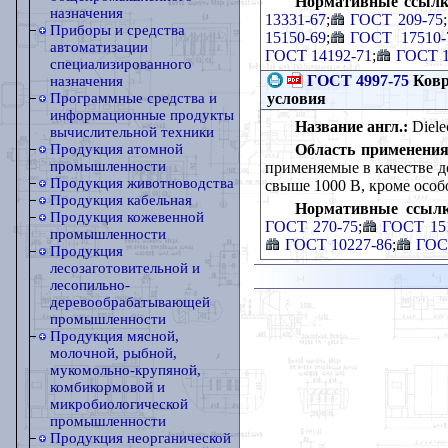
Нормативные ссылк
назначения
13331-67
;
ГОСТ 209-75
;
Приборы и средства
15150-69
;
ГОСТ 17510-
автоматизации
ГОСТ 14192-71
;
ГОСТ 1
специализированного
ГОСТ 4997-75
Ковр
назначения
условия
Программные средства и
информационные продукты
Название англ.:
Dielec
вычислительной техники
Область применения
Продукция атомной
промышленности
применяемые в качестве д
Продукция животноводства
свыше 1000 В, кроме особ
Продукция кабельная
Нормативные ссылк
Продукция кожевенной
ГОСТ 270-75
;
ГОСТ 151
промышленности
ГОСТ 10227-86
;
ГОС
Продукция
лесозаготовительной и
лесопильно-
деревообрабатывающей
промышленности
Продукция мясной,
молочной, рыбной,
мукомольно-крупяной,
комбикормовой и
микробиологической
промышленности
Продукция неорганической