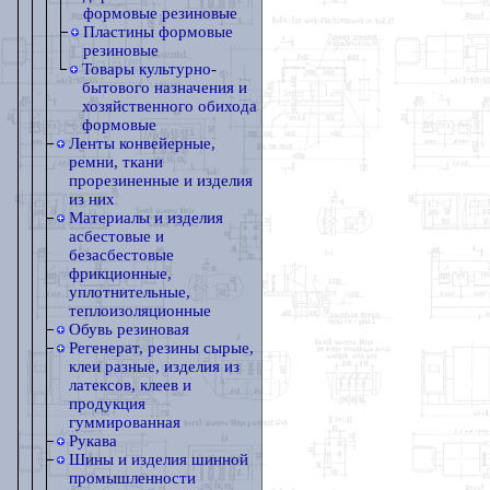
формовые резиновые
Пластины формовые
резиновые
Товары культурно-
бытового назначения и
хозяйственного обихода
формовые
Ленты конвейерные,
ремни, ткани
прорезиненные и изделия
из них
Материалы и изделия
асбестовые и
безасбестовые
фрикционные,
уплотнительные,
теплоизоляционные
Обувь резиновая
Регенерат, резины сырые,
клеи разные, изделия из
латексов, клеев и
продукция
гуммированная
Рукава
Шины и изделия шинной
промышленности