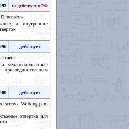
993
не действует в РФ
. Dimensions
ужные и внутренние
тверток
996
действует
mensiens
 и механизированные
 присоединительным
009
действует
od screws. Working part.
нтажные отвертки для
асти