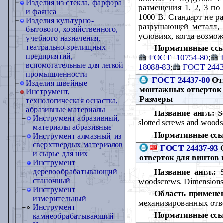
Изделия из стекла, фарфора
размещения 1, 2, 3 п
и фаянса
1000 В. Стандарт не р
Изделия культурно-
разрушающей металл,
бытового, хозяйственного,
условиях, когда возмо
учебного назначения,
театрально-зрелищных
Нормативные сс
предприятий,
ГОСТ 10754-80
;
вспомогательные для легкой
18088-83
;
ГОСТ 2443
промышленности
ГОСТ 24437-80
Отв
Изделия швейные
монтажных отверток 
Инструмент,
Размеры
технологическая оснастка,
абразивные материалы
Название англ.:
Sc
Инструмент абразивный,
slotted screws and wood
материалы абразивные
Нормативные ссы
Инструмент алмазный, из
сверхтвердых материалов
ГОСТ 24437-93
О
и сырье для них
отверток для винтов
Инструмент
Название англ.:
Sc
деревообрабатывающий
станочный
woodscrews. Dimension
Инструмент
Область примене
измерительный
механизированных отв
Инструмент
Нормативные ссы
камнеобрабатывающий