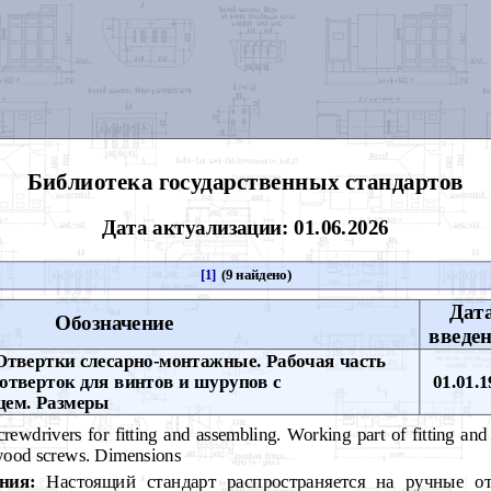
Библиотека государственных стандартов
Дата актуализации: 01.06.2026
[1]
(9 найдено)
Дат
Обозначение
введе
твертки слесарно-монтажные. Рабочая часть
отверток для винтов и шурупов с
01.01.1
цем. Размеры
rewdrivers for fitting and assembling. Working part of fitting an
 wood screws. Dimensions
ния:
Настоящий стандарт распространяется на ручные о