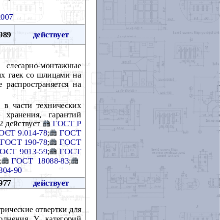
2007
989
действует
 слесарно-монтажные
х гаек со шлицами на
е распространяется на
 в части технических
 хранения, гарантий
12 действует
ГОСТ Р
ОСТ 9.014-78
;
ГОСТ
ГОСТ 190-78
;
ГОСТ
ОСТ 9013-59
;
ГОСТ
;
ГОСТ 18088-83
;
804-90
977
действует
рические отвертки для
лнения У, категорий