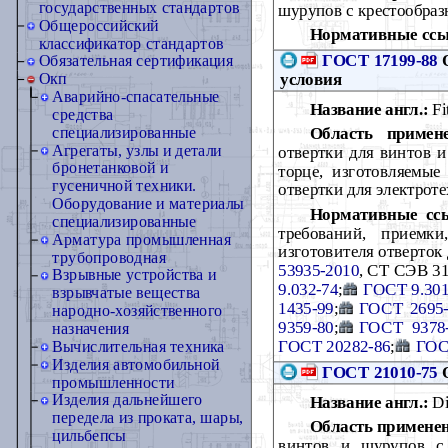
государственных стандартов
шурупов с крестообра
Общероссийский
Нормативные ссы
классификатор стандартов
ГОСТ 17199-88
О
Обязательная сертификация
условия
Окп
Аварийно-спасательные
Название англ.:
Fit
средства
Область примене
специализированные
Агрегаты, узлы и детали
отвертки для винтов 
бронетанковой и
торце, изготовляемые
гусеничной техники.
отвертки для электрот
Оборудование и материалы
Нормативные сс
специализированные
требований, приемки
Арматура промышленная
изготовителя отверток
трубопроводная
53935-2010
, СТ СЭВ 3
Взрывные устройства и
9.032-74
;
ГОСТ 9.301
взрывчатые вещества
1435-99
;
ГОСТ 2695-
народно-хозяйственного
9359-80
;
ГОСТ 9378
назначения
ГОСТ 20282-86
;
ГОС
Вычислительная техника
Изделия автомобильной
ГОСТ 21010-75
О
промышленности
Изделия дальнейшего
Название англ.:
Die
передела из проката, шары,
Область примене
цильбепсы
винтов и шурупов с 