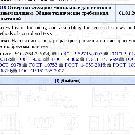
010
Отвертки слесарно-монтажные для винтов и
азным шлицем. Общие технические требования,
01.01.2
спытаний
rewdrivers for fitting and assembling for recessed screws a
ethods of control and tests
ния:
Настоящий стандарт распространяется на слесарно-мо
рестообразным шлицем
ылки:
ISO 8764-2:2004,
ГОСТ Р 52785-2007
;
ГОСТ 9.01
.302
;
ГОСТ 9.303
;
ГОСТ 9.306
;
ГОСТ 1435-99
;
ГОС
ОСТ 9378
;
ГОСТ 10753
;
ГОСТ 14959-2016
;
ГОСТ 18
6810
;
ГОСТ Р 152785-2007
[1]
(9 найдено)