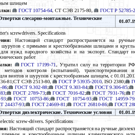
зным шлицем
лки:
ГОСТ 10754-64
, СТ СЭВ 2175-80,
ГОСТ Р 52785-
твертки слесарно-монтажные. Технические
01.07.1
ter's screwdrivers. Specifications
ния:
Настоящий стандарт распространяется на ручные
и шурупов с прямыми и крестообразными шлицами и круглы
 для нужд народного хозяйства и на экспорт. Стандарт н
ехнических работ
ылки:
ГОСТ 17199-71
, Утратил силу на территории РФ
, методов контроля (испытаний), транспортирования и
 для винтов и шурупов с крестообразным шлицем, с 01.01.20
136-81;СТ СЭВ 2513-80,
ГОСТ Р 53935-2010
, ISO 2380;
Г
-86
;
ГОСТ 9.302-88
;
ГОСТ 9.303-84
;
ГОСТ 9.306-85
;
83
;
ГОСТ 2789-73
;
ГОСТ 7016-82
;
ГОСТ 7931-76
;
Г
-93
;
ГОСТ 10753-86
;
ГОСТ 10754-93
;
ГОСТ 14959-79
Т 24437-93
;
ГОСТ 24669-81
;
ГОСТ 26810-86
;
ГОСТ 28
твертки диэлектрические. Технические условия
01.01.1
lectric screw-drivers. Specifications
ния:
Настоящий стандарт распространяется на ручные диэлект
прямым и крестообразным шлицем климатического испо