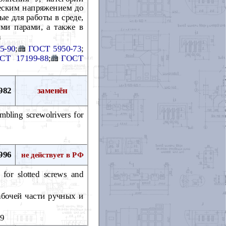
ческим напряжением до
ые для работы в среде,
ми парами, а также в
а
5-90
;
ГОСТ 5950-73
;
СТ 17199-88
;
ГОСТ
982
заменён
embling screwolrivers for
996
не действует в РФ
 for slotted screws and
абочей части ручных и
89