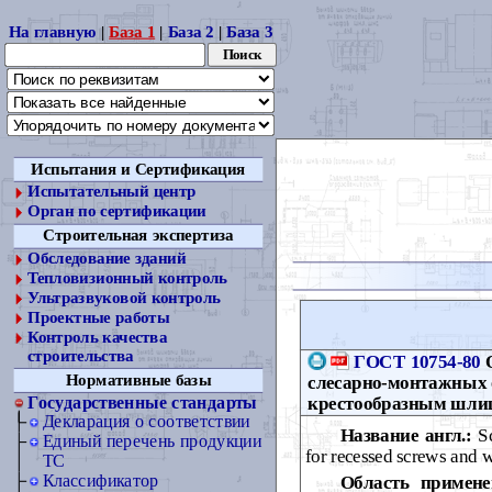
На главную
|
База 1
|
База 2
|
База 3
Испытания и Сертификация
Испытательный центр
Орган по сертификации
Строительная экспертиза
Обследование зданий
Тепловизионный контроль
Ультразвуковой контроль
Проектные работы
Контроль качества
строительства
ГОСТ 10754-80
О
Нормативные базы
слесарно-монтажных 
крестообразным шли
Государственные стандарты
Декларация о соответствии
Название англ.:
Sc
Единый перечень продукции
for recessed screws and
ТС
Классификатор
Область примене