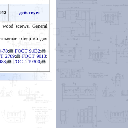
012
действует
nd wood screws. General
нтажные отвертки для
4-78
;
ГОСТ 9.032
;
Т 2789
;
ГОСТ 9013
;
088
;
ГОСТ 19300
;