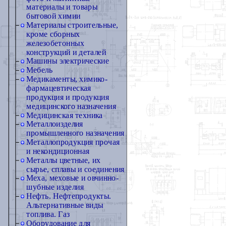
материалы и товары
бытовой химии
Материалы строительные,
кроме сборных
железобетонных
конструкций и деталей
Машины электрические
Мебель
Медикаменты, химико-
фармацевтическая
продукция и продукция
медицинского назначения
Медицинская техника
Металлоизделия
промышленного назначения
Металлопродукция прочая
и некондиционная
Металлы цветные, их
сырье, сплавы и соединения
Меха, меховые и овчинно-
шубные изделия
Нефть. Нефтепродукты.
Альтернативные виды
топлива. Газ
Оборудование для