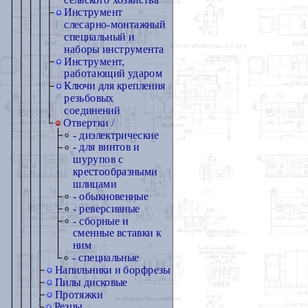
сельского хозяйства
Инструмент
слесарно-монтажный
специальный и
наборы инструмента
Инструмент,
работающий ударом
Ключи для крепления
резьбовых
соединений
Отвертки /
- диэлектрические
- для винтов и
шурупов с
крестообразными
шлицами
- обыкновенные
- реверсивные
- сборные и
сменные вставки к
ним
- специальные
Напильники и борфрезы
Пилы дисковые
Протяжки
Резцы