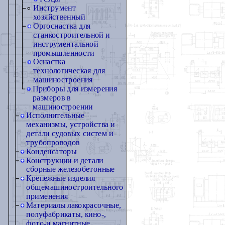
Инструмент
хозяйственный
Оргоснастка для
станкостроительной и
инструментальной
промышленности
Оснастка
технологическая для
машиностроения
Приборы для измерения
размеров в
машиностроении
Исполнительные
механизмы, устройства и
детали судовых систем и
трубопроводов
Конденсаторы
Конструкции и детали
сборные железобетонные
Крепежные изделия
общемашиностроительного
применения
Материалы лакокрасочные,
полуфабрикаты, кино-,
фото-и магнитные