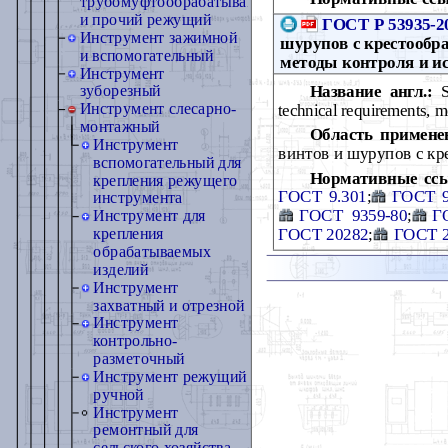
трубомуфтообрабатывающий
и прочий режущий
ГОСТ Р 53935-2
Инструмент зажимной
шурупов с крестообр
и вспомогательный
методы контроля и и
Инструмент
Название англ.:
Sc
зуборезный
Инструмент слесарно-
technical requirements, m
монтажный
Область примене
Инструмент
винтов и шурупов с к
вспомогательный для
Нормативные сс
крепления режущего
ГОСТ 9.301
;
ГОСТ 9
инструмента
ГОСТ 9359-80
;
Г
Инструмент для
ГОСТ 20282
;
ГОСТ 2
крепления
обрабатываемых
изделий
Инструмент
захватный и отрезной
Инструмент
контрольно-
разметочный
Инструмент режущий
ручной
Инструмент
ремонтный для