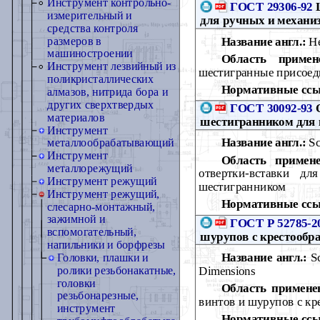
Инструмент контрольно-
ГОСТ 29306-92
Ш
измерительный и
для ручных и механи
средства контроля
Название англ.:
He
размеров в
машиностроении
Область примен
Инструмент лезвийный из
шестигранные присоед
поликристаллических
Нормативные ссы
алмазов, нитрида бора и
других сверхтвердых
ГОСТ 30092-93
О
материалов
шестигранником для
Инструмент
Название англ.:
Sc
металлообрабатывающий
Инструмент
Область примене
металлорежущий
отвертки-вставки 
Инструмент режущий
шестигранником
Инструмент режущий,
Нормативные ссы
слесарно-монтажный,
зажимной и
ГОСТ Р 52785-2
вспомогательный,
шурупов с крестообр
напильники и борфрезы
Название англ.:
Sc
Головки, плашки и
Dimensions
ролики резьбонакатные,
головки
Область примене
резьбонарезные,
винтов и шурупов с кр
инструмент
Нормативные ссы