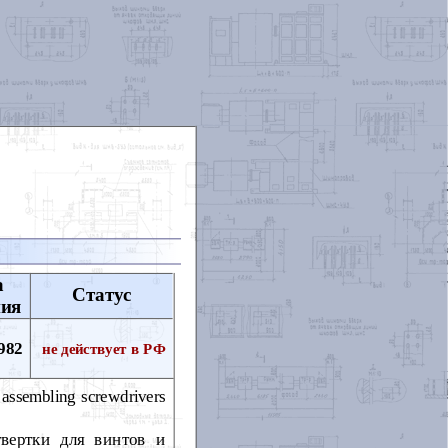
а
Статус
ния
982
не действует в РФ
d assembling screwdrivers
твертки для винтов и