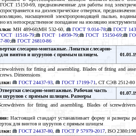
о ГОСТ 15150-69, предназначенные для работы под электри
аспространяется на диэлектрические отвертки, предназначенн
 изоляцию, насыщенной электропроводящей пылью, водяны
жно их непосредственное попадание на изоляцию инструмент
ылки:
МН 489-60;МН 532-60,
ГОСТ 9.014-78
;
ГОСТ 143
ГОСТ 11516-79
;
ГОСТ 14959-79
;
ГОСТ 15150-69
;
ГО
7-80
;
ГОСТ 26810-86
ертки слесарно-монтажные. Лопатки слесарно-
для винтов и шурупов с прямым шлицем.
01.01.1
rewolrivers for fitting and assembling. Blades of fitting and ass
screws. Dimeensions
лки:
ГОСТ 24437-93
,
ГОСТ 17199-71
, СТ СЭВ 2512-80
твертки слесарно-монтажные. Рабочая часть
01.07.1
 и шурупов с прямым шлицем. Размеры
rewdrivers for fitting and assembling. Blades of screwdrivers
s
ния:
Настоящий стандарт устанавливает форму и размеры р
ерток для винтов и шурупов с прямым шлицем
лки:
ГОСТ 24437-80
,
ГОСТ Р 57979-2017
, ISO 2380:19