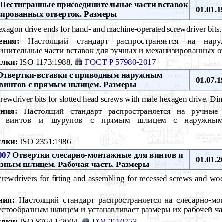
естигранные присоединительные части вставок
01.01.1
зированных отверток. Размеры
xagon drive ends for hand- and machine-operated screwdriver bits
ения:
Настоящий стандарт распространяется на нар
инительные части вставок для ручных и механизированных о
лки:
ISO 1173:1988,
ГОСТ Р 57980-2017
твертки-вставки с приводным наружным
01.07.1
 винтов с прямым шлицем. Размеры
rewdriver bits for slotted head screws with male hexagen drive. Di
ния:
Настоящий стандарт распространяется на ручные
для винтов и шурупов с прямым шлицем с наружным
лки:
ISO 2351:1986
007
Отвертки слесарно-монтажные для винтов и
01.01.2
азным шлицем. Рабочая часть. Размеры
rewdrivers for fitting and assеmbling for recessed screws and wo
ния:
Настоящий стандарт распространяется на слесарно-мо
естообразным шлицем и устанавливает размеры их рабочей ч
лки:
ISO 8764-1:2004,
ГОСТ 10753