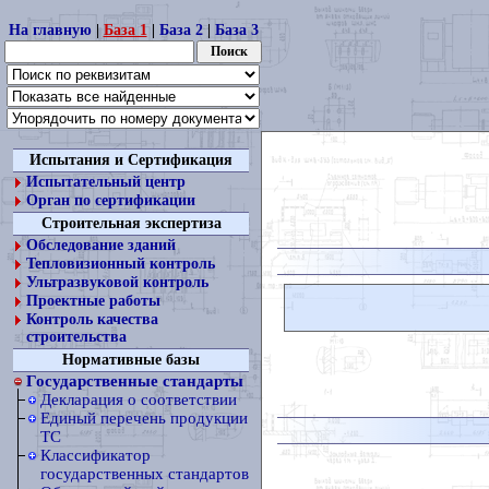
На главную
|
База 1
|
База 2
|
База 3
Испытания и Сертификация
Испытательный центр
Орган по сертификации
Строительная экспертиза
Обследование зданий
Тепловизионный контроль
Ультразвуковой контроль
Проектные работы
Контроль качества
строительства
Нормативные базы
Государственные стандарты
Декларация о соответствии
Единый перечень продукции
ТС
Классификатор
государственных стандартов