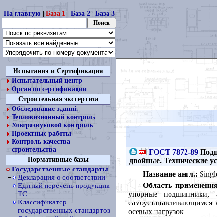
На главную
|
База 1
|
База 2
|
База 3
Испытания и Сертификация
Испытательный центр
Орган по сертификации
Строительная экспертиза
Обследование зданий
Тепловизионный контроль
Ультразвуковой контроль
Проектные работы
Контроль качества
строительства
ГОСТ 7872-89
Подш
Нормативные базы
двойные. Технические у
Государственные стандарты
Название англ.:
Single
Декларация о соответствии
Область применения
Единый перечень продукции
упорные подшипники, 
ТС
Классификатор
самоустанавливающимся к
государственных стандартов
осевых нагрузок