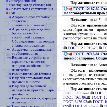
Общероссийский
Нормативные ссылк
классификатор стандартов
ГОСТ 12167-82
Ста
Обязательная сертификация
малогабаритными прокл
Окп
Аварийно-спасательные
Название англ.:
Shuttl
средства
Область применени
специализированные
Агрегаты, узлы и детали
малогабаритными прокл
бронетанковой и
хлопчатобумажных и ль
гусеничной техники.
распространяется на стан
Оборудование и материалы
Нормативные ссылк
специализированные
ГОСТ 12.1.019-79
;
Г
Арматура промышленная
трубопроводная
ГОСТ 19716-81
Ста
Взрывные устройства и
пневморапирные. Общие
взрывчатые вещества
Название англ.:
Automa
народно-хозяйственного
назначения
Область применени
Вычислительная техника
пневморапирные станки
Изделия автомобильной
(хлопчатобумажные ткани,
промышленности
народного хозяйства и эк
Изделия дальнейшего
Нормативные ссылк
передела из проката, шары,
ГОСТ 9.032-74
;
ГОСТ 1
цильбепсы
ГОСТ 161-86
;
ГОСТ 16
Изделия из стекла, фарфора
ГОСТ 8476-93
;
ГОСТ 10
и фаянса
69
;
ГОСТ 21339-82
;
Г
Изделия культурно-