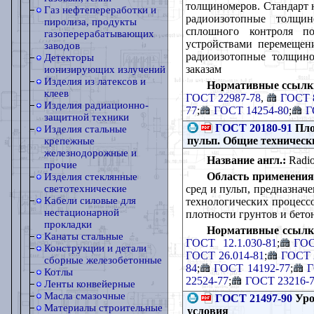
толщиномеров. Стандарт 
Газ нефтепереработки и
радиоизотопные толщи
пиролиза, продукты
сплошного контроля п
газоперерабатывающих
устройствами перемещени
заводов
радиоизотопные толщино
Детекторы
заказам
ионизирующих излучений
Изделия из латексов и
Нормативные ссылк
клеев
ГОСТ 22987-78
,
ГОСТ 8
Изделия радиационно-
77
;
ГОСТ 14254-80
;
Г
защитной техники
ГОСТ 20180-91
Пло
Изделия стальные
пульп. Общие техническ
крепежные
железнодорожные и
Название англ.:
Radioi
прочие
Область применения
Изделия стеклянные
сред и пульп, предназнач
светотехнические
Кабели силовые для
технологических процессо
нестационарной
плотности грунтов и бет
прокладки
Нормативные ссылк
Канаты стальные
ГОСТ 12.1.030-81
;
ГОС
Конструкции и детали
ГОСТ 26.014-81
;
ГОСТ 
сборные железобетонные
84
;
ГОСТ 14192-77
;
Г
Котлы
22524-77
;
ГОСТ 23216-
Ленты конвейерные
Масла смазочные
ГОСТ 21497-90
Уро
Материалы строительные
условия