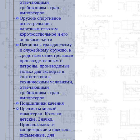
отвечающими
требованиям стран-
импортеров
Оружие спортивное
огнестрельное с
нарезным стволом
короткоствольное и его
основные части
Патроны к гражданскому
и служебному оружию, к
средствам огнестрельным
производственным и
патроны, производимые
только для экспорта в
соответствии с
техническими условиями,
отвечающими
требованиям стран-
импортеров
Подшипники качения
Предметы мелкой
галантереи. Коляски
детские. Значки.
Принадлежности
канцелярские и школьно-
письменные, для