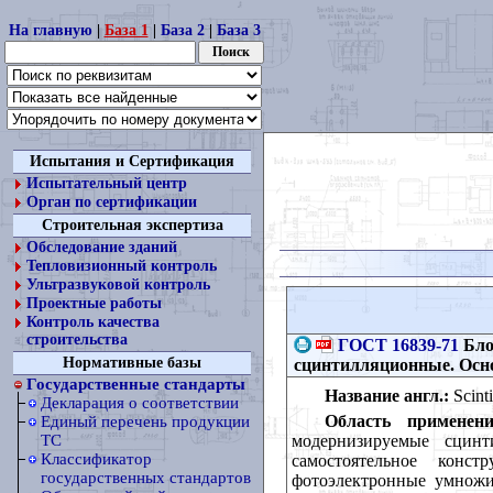
На главную
|
База 1
|
База 2
|
База 3
Испытания и Сертификация
Испытательный центр
Орган по сертификации
Строительная экспертиза
Обследование зданий
Тепловизионный контроль
Ультразвуковой контроль
Проектные работы
Контроль качества
строительства
ГОСТ 16839-71
Бло
Нормативные базы
сцинтилляционные. Осн
Государственные стандарты
Название англ.:
Scinti
Декларация о соответствии
Область применени
Единый перечень продукции
модернизируемые сцин
ТС
Классификатор
самостоятельное конс
государственных стандартов
фотоэлектронные умножит