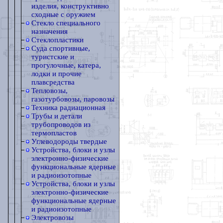
изделия, конструктивно
сходные с оружием
Стекло специального
назначения
Стеклопластики
Суда спортивные,
туристские и
прогулочные, катера,
лодки и прочие
плавсредства
Тепловозы,
газотурбовозы, паровозы
Техника радиационная
Трубы и детали
трубопроводов из
термопластов
Углеводороды твердые
Устройства, блоки и узлы
электронно-физические
функциональные ядерные
и радиоизотопные
Устройства, блоки и узлы
электронно-физические
функциональные ядерные
и радиоизотопные
Электровозы