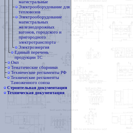
магистральные
Электрооборудование для
тепловозов
Электрооборудование
магистральных
железнодорожных
вагонов, городского и
пригородного
электротранспорта
Электроэнергия
Единый перечень
продукции ТС
Окп
Тематические сборники
Технические регламенты РФ
Технические регламенты
Таможенного союза
Строительная документация
Техническая документация