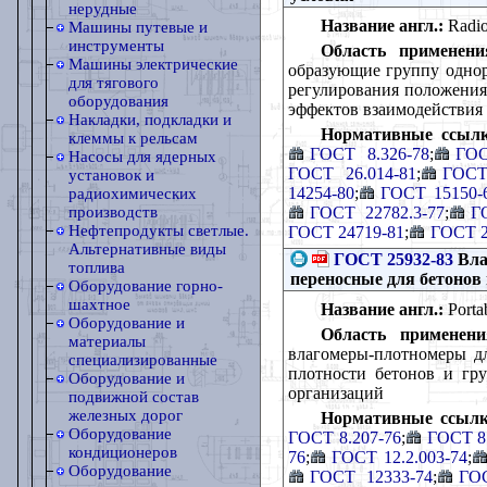
нерудные
Название англ.:
Radioi
Машины путевые и
инструменты
Область применени
Машины электрические
образующие группу однор
для тягового
регулирования положения 
оборудования
эффектов взаимодействия
Накладки, подкладки и
Нормативные ссылк
клеммы к рельсам
ГОСТ 8.326-78
;
ГОС
Насосы для ядерных
ГОСТ 26.014-81
;
ГОСТ
установок и
14254-80
;
ГОСТ 15150-
радиохимических
ГОСТ 22782.3-77
;
Г
производств
Нефтепродукты светлые.
ГОСТ 24719-81
;
ГОСТ 2
Альтернативные виды
ГОСТ 25932-83
Вла
топлива
переносные для бетонов
Оборудование горно-
шахтное
Название англ.:
Portab
Оборудование и
Область применени
материалы
влагомеры-плотномеры дл
специализированные
плотности бетонов и гр
Оборудование и
организаций
подвижной состав
железных дорог
Нормативные ссылк
Оборудование
ГОСТ 8.207-76
;
ГОСТ 8
кондиционеров
76
;
ГОСТ 12.2.003-74
;
Оборудование
ГОСТ 12333-74
;
ГОС