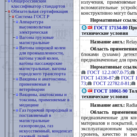
Общероссийский
излучения, применяемые
классификатор стандартов
вспомогательные устройс
Обязательная сертификация
конструктивно могут быть
Cистема ГОСТ Р
Нормативные ссылк
Аппаратура
высоковольтная
ГОСТ 17134-80
При
электрическая
технические условия
Вагоны грузовые
Название англ.:
Relay 
магистральные
Вагоны широкой колеи
Область применения
для промышленности,
блоками (узлами) детек
вагоны узкой колеи,
предназначенные для при
вагоны пассажирские
Нормативные ссылк
магистральные, вагоны
ГОСТ 12.2.007.0-75
;
городского транспорта
ГОСТ 14336-87
;
ГОСТ 1
Вакцины и анатоксины,
73
;
ГОСТ 22782.0-81
;
применяемые в
ветеринарии
ГОСТ 18061-90
Тол
Вакцины, анатоксины и
технические условия
токсины, применяемые в
Название англ.:
Radiat
медицине
Газ горючий природный и
Область применени
поставляемый в
предназначенные для ко
магистральные
материалов и покрытий, 
газопроводы, газ
эксплуатационным хара
искусственный, конденсат
уровень, качество и эк
газовый, гелий