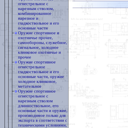
огнестрельное с
нарезным стволом,
комбинированное
нарезное и
гладкоствольное и его
основные части
Оружие спортивное и
охотничье прочее,
самообороны, служебное,
сигнальное, холодное
клинковое охотничье и
прочее
Оружие спортивное
огнестрельное
гладкоствольное и его
основные части, оружие
холодное клинковое,
метательное
Оружие спортивное
огнестрельное с
нарезным стволом
длинноствольное, его
основные части и оружие,
производимое только для
экспорта в соответствии с
техническими условиями,