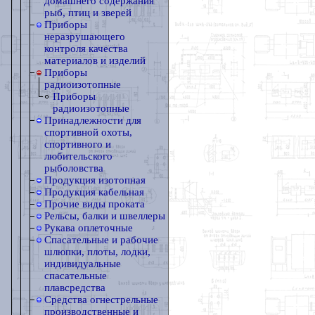
домашнего содержания
рыб, птиц и зверей
Приборы
неразрушающего
контроля качества
материалов и изделий
Приборы
радиоизотопные
Приборы
радиоизотопные
Принадлежности для
спортивной охоты,
спортивного и
любительского
рыболовства
Продукция изотопная
Продукция кабельная
Прочие виды проката
Рельсы, балки и швеллеры
Рукава оплеточные
Спасательные и рабочие
шлюпки, плоты, лодки,
индивидуальные
спасательные
плавсредства
Средства огнестрельные
производственные и