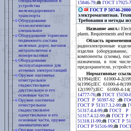
специализированное и
15846-79
;
ГОСТ 17925-
устройства
ГОСТ Р 50746-2000
железнодорожного
электромагнитная. Техн
транспорта
Требования и методы и
Оборудование
технологическое
Название англ.:
Elect
специальное
plants. Requirements and tes
Оборудование тормозное
Область применения
подвижного состава
железных дорог, вагонов
радиоэлектронные издели
метрополитена и
изделия (оборудование,
монорельсовых
компоненты (схемы), пос
Оборудование
назначения, в том числ
эксплуатационное для
предохранители, устройст
атомных электростанций
Нормативные ссылк
Оружие охотничье
3(1994);IEC 61000-4-2(19
огнестрельное
6(1996);IEC 61000-4-8(199
гладкоствольное
12(1997);IEC 61000-4-14(
двуствольное и его
14777-76
;
ГОСТ 15150-
основные части
ГОСТ Р 50397-92
;
ГО
Оружие охотничье
ГОСТ Р 51317.3.2-99
;
Г
огнестрельное
гладкоствольное
51317.4.4-99
;
ГОСТ Р 5
одноствольное и его
51317.4.12-99
;
ГОСТ Р 5
основные части, оружие
51318.11-99
;
ГОСТ Р 513
пневматическое
ГОСТ Р 51516-99
;
ГОСТ
Оружие охотничье