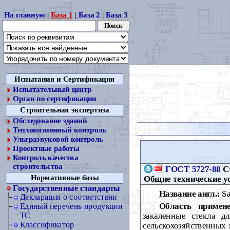
На главную
|
База 1
|
База 2
|
База 3
Испытания и Сертификация
Испытательный центр
Орган по сертификации
Строительная экспертиза
Обследование зданий
Тепловизионный контроль
Ультразвуковой контроль
Проектные работы
Контроль качества
строительства
ГОСТ 5727-88
Ст
Нормативные базы
Общие технические у
Государственные стандарты
Название англ.:
Sa
Декларация о соответствии
Область примене
Единый перечень продукции
закаленные стекла дл
ТС
Классификатор
сельскохозяйственных