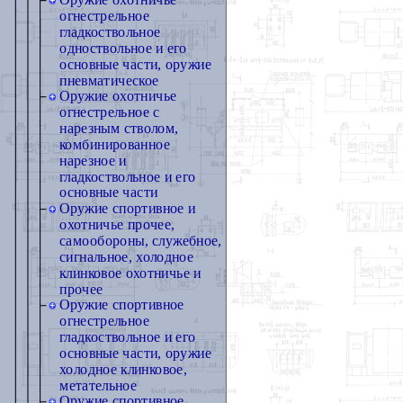
Оружие охотничье
огнестрельное
гладкоствольное
одноствольное и его
основные части, оружие
пневматическое
Оружие охотничье
огнестрельное с
нарезным стволом,
комбинированное
нарезное и
гладкоствольное и его
основные части
Оружие спортивное и
охотничье прочее,
самообороны, служебное,
сигнальное, холодное
клинковое охотничье и
прочее
Оружие спортивное
огнестрельное
гладкоствольное и его
основные части, оружие
холодное клинковое,
метательное
Оружие спортивное