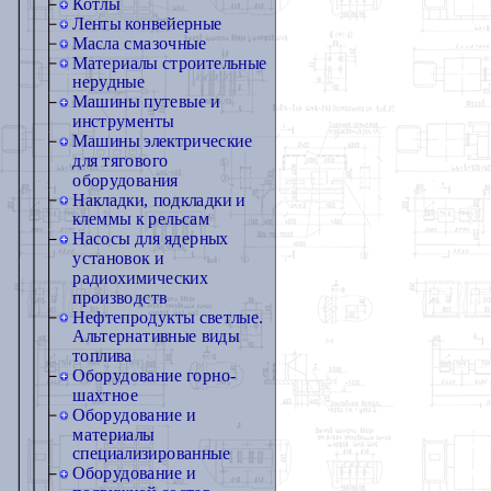
Котлы
Ленты конвейерные
Масла смазочные
Материалы строительные
нерудные
Машины путевые и
инструменты
Машины электрические
для тягового
оборудования
Накладки, подкладки и
клеммы к рельсам
Насосы для ядерных
установок и
радиохимических
производств
Нефтепродукты светлые.
Альтернативные виды
топлива
Оборудование горно-
шахтное
Оборудование и
материалы
специализированные
Оборудование и