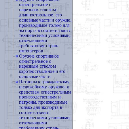
огнестрельное с
нарезным стволом
длинноствольное, его
основные части и оружие,
производимое только для
экспорта в соответствии с
техническими условиями,
отвечающими
требованиям стран-
импортеров
Оружие спортивное
огнестрельное с
нарезным стволом
короткоствольное и его
основные части
Патроны к гражданскому
и служебному оружию, к
средствам огнестрельным
производственным и
патроны, производимые
только для экспорта в
соответствии с
техническими условиями,
отвечающими
требованиям стран-