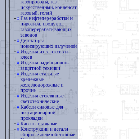
газопроводы, газ
искусственный, конденсат
газовый, гелий
Газ нефтепереработки и
пиролиза, продукты
газоперерабатывающих
заводов
Детекторы
ионизирующих излучений
Изделия из латексов и
клеев
Изделия радиационно-
защитной техники
Изделия стальные
крепежные
железнодорожные и
прочие
Изделия стеклянные
светотехнические
Кабели силовые для
нестационарной
прокладки
Канаты стальные
Конструкции и детали
сборные железобетонные