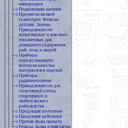
импортеров
Подшипники качения
Предметы мелкой
галантереи. Коляски
детские. Значки.
Принадлежности
канцелярские и школьно-
письменные, для
домашнего содержания
рыб, птиц и зверей
Приборы
неразрушающего
контроля качества
материалов и изделий
Приборы
радиоизотопные
Принадлежности для
спортивной охоты,
спортивного и
любительского
рыболовства
Продукция изотопная
Продукция кабельная
Прочие виды проката
Рельсы, балки и швеллеры