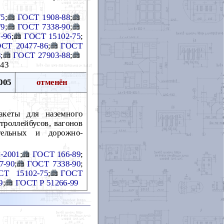
75
;
ГОСТ 1908-88
;
79
;
ГОСТ 7338-90
;
-96
;
ГОСТ 15102-75
;
СТ 20477-86
;
ГОСТ
8
;
ГОСТ 27903-88
;
 43
005
отменён
акеты для наземного
 троллейбусов, вагонов
ительных и дорожно-
-2001
;
ГОСТ 166-89
;
7-90
;
ГОСТ 7338-90
;
СТ 15102-75
;
ГОСТ
9
;
ГОСТ Р 51266-99