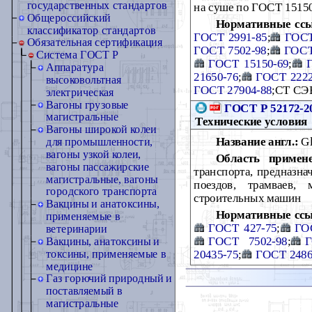
государственных стандартов
на суше по ГОСТ 1515
Общероссийский
Нормативные сс
классификатор стандартов
ГОСТ 2991-85
;
ГОСТ
Обязательная сертификация
ГОСТ 7502-98
;
ГОСТ
Cистема ГОСТ Р
ГОСТ 15150-69
;
Аппаратура
21650-76
;
ГОСТ 2222
высоковольтная
ГОСТ 27904-88
;СТ СЭ
электрическая
Вагоны грузовые
ГОСТ Р 52172-2
магистральные
Технические условия
Вагоны широкой колеи
Название англ.:
Gla
для промышленности,
вагоны узкой колеи,
Область примене
вагоны пассажирские
транспорта, предназна
магистральные, вагоны
поездов, трамваев, 
городского транспорта
строительных машин
Вакцины и анатоксины,
Нормативные ссы
применяемые в
ГОСТ 427-75
;
ГО
ветеринарии
ГОСТ 7502-98
;
Г
Вакцины, анатоксины и
20435-75
;
ГОСТ 2486
токсины, применяемые в
медицине
Газ горючий природный и
поставляемый в
магистральные