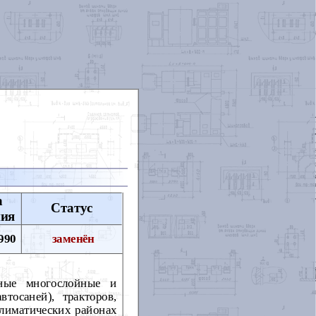
а
Статус
ния
990
заменён
сные многослойные и
тосаней), тракторов,
климатических районах