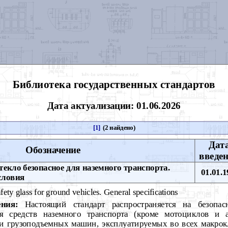
Библиотека государственных стандартов
Дата актуализации: 01.06.2026
[1]
(2 найдено)
Дат
Обозначение
введе
екло безопасное для наземного транспорта.
01.01.1
словия
fety glass for ground vehicles. General specifications
ния:
Настоящий стандарт распространяется на безопа
я средств наземного транспорта (кроме мотоциклов и ав
 и грузоподъемных машин, эксплуатируемых во всех макро