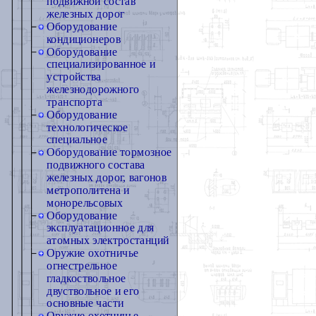
подвижной состав
железных дорог
Оборудование
кондиционеров
Оборудование
специализированное и
устройства
железнодорожного
транспорта
Оборудование
технологическое
специальное
Оборудование тормозное
подвижного состава
железных дорог, вагонов
метрополитена и
монорельсовых
Оборудование
эксплуатационное для
атомных электростанций
Оружие охотничье
огнестрельное
гладкоствольное
двуствольное и его
основные части