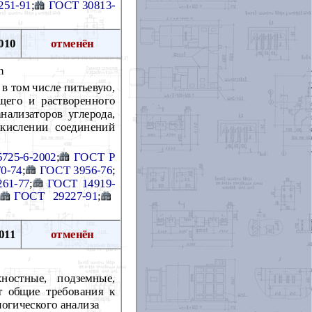
251-91
;
ГОСТ 30813-
010
отменён
n
 в том числе питьевую,
щего и растворенного
нализаторов углерода,
окислении соединений
725-6-2002
;
ГОСТ Р
0-74
;
ГОСТ 3956-76
;
61-77
;
ГОСТ 14919-
ГОСТ 29227-91
;
011
отменён
ностные, подземные,
т общие требования к
огического анализа