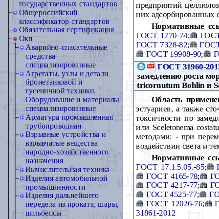
государственных стандартов
предприятий целлюлоз
Общероссийский
них адсорбированных о
классификатор стандартов
Нормативные сс
Обязательная сертификация
ГОСТ 1770-74
;
ГОСТ
Окп
ГОСТ 7328-82
;
ГОСТ
Аварийно-спасательные
ГОСТ 19908-90
;
Г
средства
специализированные
ГОСТ 31960-201
Агрегаты, узлы и детали
замедлению роста мо
бронетанковой и
tricornutum Bohlin и S
гусеничной техники.
Область примене
Оборудование и материалы
эстуариев, а также ст
специализированные
Арматура промышленная
токсичности по замедл
трубопроводная
или Sceletonema costa
Взрывные устройства и
методами: - при перем
взрывчатые вещества
воздействии света и те
народно-хозяйственного
Нормативные сс
назначения
ГОСТ 17.1.5.05.-85
;
Вычислительная техника
ГОСТ 4165-78
;
ГО
Изделия автомобильной
ГОСТ 4217-77
;
ГО
промышленности
ГОСТ 4525-77
;
ГО
Изделия дальнейшего
ГОСТ 12026-76
;
передела из проката, шары,
31861-2012
цильбепсы