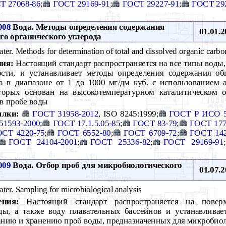
Т 27068-86
;
ГОСТ 29169-91
;
ГОСТ 29227-91
;
ГОСТ 29
008
Вода. Методы определения содержания
01.01.2
го органического углерода
ter. Methods for determination of total and dissolved organic carbo
ния:
Настоящий стандарт распространяется на все типы воды,
сти, и устанавливает методы определения содержания об
а в диапазоне от 1 до 1000 мг/дм куб. с использованием а
торых основан на высокотемпературном каталитическом 
 в пробе воды
ылки:
ГОСТ 31958-2012
, ISO 8245:1999;
ГОСТ Р ИСО 5
51593-2000
;
ГОСТ 17.1.5.05-85
;
ГОСТ 83-79
;
ГОСТ 177
ОСТ 4220-75
;
ГОСТ 6552-80
;
ГОСТ 6709-72
;
ГОСТ 142
ГОСТ 24104-2001
;
ГОСТ 25336-82
;
ГОСТ 29169-91
;
009
Вода. Отбор проб для микробиологического
01.07.2
ter. Sampling for microbiological analysis
ения:
Настоящий стандарт распространяется на поверх
ды, а также воду плавательных бассейнов и устанавливае
анию и хранению проб воды, предназначенных для микробиол