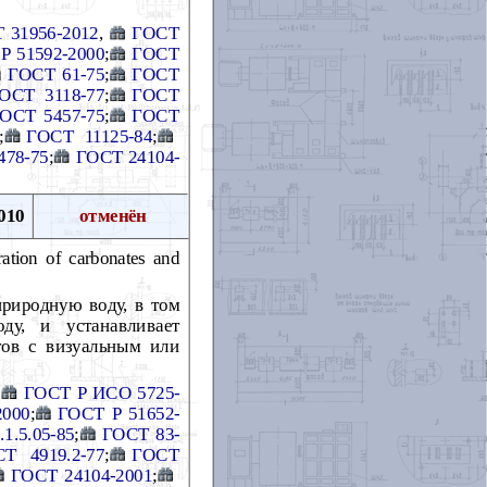
 31956-2012
,
ГОСТ
Р 51592-2000
;
ГОСТ
ГОСТ 61-75
;
ГОСТ
ОСТ 3118-77
;
ГОСТ
ОСТ 5457-75
;
ГОСТ
;
ГОСТ 11125-84
;
478-75
;
ГОСТ 24104-
010
отменён
ration of carbonates and
природную воду, в том
ду, и устанавливает
тов с визуальным или
,
ГОСТ Р ИСО 5725-
2000
;
ГОСТ Р 51652-
1.5.05-85
;
ГОСТ 83-
Т 4919.2-77
;
ГОСТ
ГОСТ 24104-2001
;