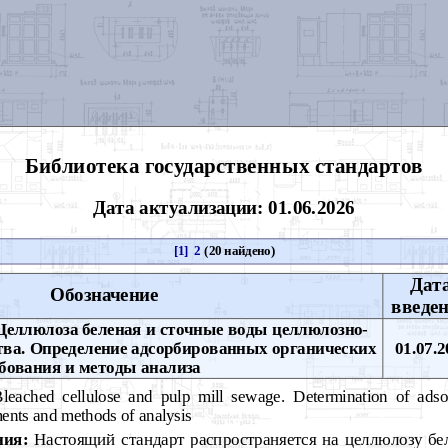
Библиотека государственных стандартов
Дата актуализации: 01.06.2026
[1]
2
(20 найдено)
Дат
Обозначение
введе
еллюлоза беленая и сточные воды целлюлозно-
тва. Определение адсорбированных органических
01.07.2
бования и методы анализа
eached cellulose and pulp mill sewage. Determination of adso
ents and methods of analysis
ния:
Настоящий стандарт распространяется на целлюлозу б