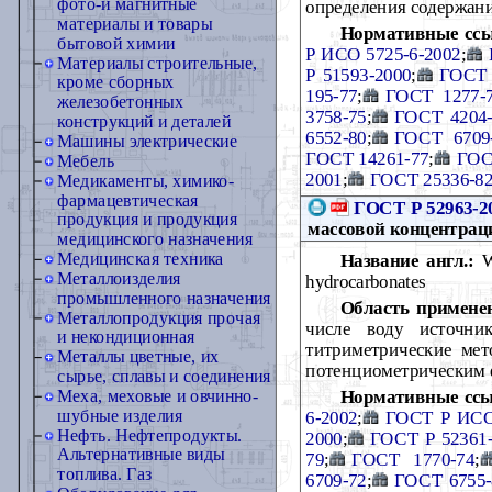
фото-и магнитные
определения содержани
материалы и товары
Нормативные сс
бытовой химии
Р ИСО 5725-6-2002
;
Материалы строительные,
Р 51593-2000
;
ГОСТ 
кроме сборных
195-77
;
ГОСТ 1277-
железобетонных
3758-75
;
ГОСТ 4204-
конструкций и деталей
6552-80
;
ГОСТ 6709
Машины электрические
ГОСТ 14261-77
;
ГОС
Мебель
2001
;
ГОСТ 25336-8
Медикаменты, химико-
фармацевтическая
ГОСТ Р 52963-2
продукция и продукция
массовой концентрац
медицинского назначения
Медицинская техника
Название англ.:
Wa
Металлоизделия
hydrocarbonates
промышленного назначения
Область примене
Металлопродукция прочая
числе воду источни
и некондиционная
титриметрические мет
Металлы цветные, их
потенциометрическим 
сырье, сплавы и соединения
Нормативные ссы
Меха, меховые и овчинно-
шубные изделия
6-2002
;
ГОСТ Р ИСО
Нефть. Нефтепродукты.
2000
;
ГОСТ Р 52361
Альтернативные виды
79
;
ГОСТ 1770-74
;
топлива. Газ
6709-72
;
ГОСТ 6755-