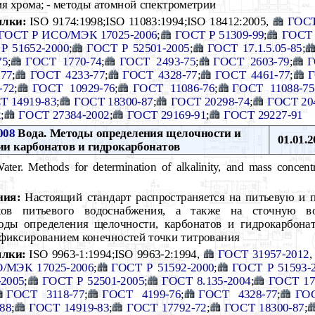
я хрома; - методы атомной спектрометрии
ылки:
ISO 9174:1998;ISO 11083:1994;ISO 18412:2005,
ГОСТ
ГОСТ Р ИСО/МЭК 17025-2006
;
ГОСТ Р 51309-99
;
ГОСТ 
Р 51652-2000
;
ГОСТ Р 52501-2005
;
ГОСТ 17.1.5.05-85
;
75
;
ГОСТ 1770-74
;
ГОСТ 2493-75
;
ГОСТ 2603-79
;
Г
77
;
ГОСТ 4233-77
;
ГОСТ 4328-77
;
ГОСТ 4461-77
;
Г
-72
;
ГОСТ 10929-76
;
ГОСТ 11086-76
;
ГОСТ 11088-75
Т 14919-83
;
ГОСТ 18300-87
;
ГОСТ 20298-74
;
ГОСТ 20
2
;
ГОСТ 27384-2002
;
ГОСТ 29169-91
;
ГОСТ 29227-91
008
Вода. Методы определения щелочности и
01.01.2
ии карбонатов и гидрокарбонатов
ter. Methods for determination of alkalinity, and mass concent
ния:
Настоящий стандарт распространяется на питьевую и 
ков питьевого водоснабжения, а также на сточную во
оды определения щелочности, карбонатов и гидрокарбона
фиксированием конечностей точки титрования
лки:
ISO 9963-1:1994;ISO 9963-2:1994,
ГОСТ 31957-2012
/МЭК 17025-2006
;
ГОСТ Р 51592-2000
;
ГОСТ Р 51593-
-2005
;
ГОСТ Р 52501-2005
;
ГОСТ 8.135-2004
;
ГОСТ 17.
ГОСТ 3118-77
;
ГОСТ 4199-76
;
ГОСТ 4328-77
;
ГОС
88
;
ГОСТ 14919-83
;
ГОСТ 17792-72
;
ГОСТ 18300-87
;