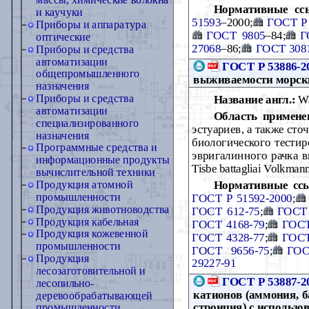
массы, химические волокна
Нормативные сс
и каучуки
51593
–2000;
ГОСТ Р
Приборы и аппаратура
ГОСТ 9805
–84;
Г
оптические
27068
–86;
ГОСТ 308
Приборы и средства
автоматизации
ГОСТ Р 53886-2
общепромышленного
выживаемости морск
назначения
Приборы и средства
Название англ.:
Wa
автоматизации
Область примене
специализированного
эстуариев, а также сто
назначения
биологического тестир
Программные средства и
эвригалинного рачка вид
информационные продукты
Tisbe battagliai Volkman
вычислительной техники
Нормативные сс
Продукция атомной
промышленности
ГОСТ Р 51592-2000
;
Продукция животноводства
ГОСТ 612-75
;
ГОСТ 
Продукция кабельная
ГОСТ 4168-79
;
ГОСТ
Продукция кожевенной
ГОСТ 4328-77
;
ГОСТ
промышленности
ГОСТ 9656-75
;
ГОС
Продукция
29227-91
лесозаготовительной и
ГОСТ Р 53887-2
лесопильно-
катионов (аммония, б
деревообрабатывающей
стронция) с использо
промышленности