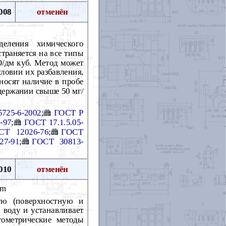
008
отменён
еления химического
траняется на все типы
О/дм куб. Метод может
ловии их разбавления,
носят наличие в пробе
одержании свыше 50 мг/
725-6-2002
;
ГОСТ Р
-97
;
ГОСТ 17.1.5.05-
СТ 12026-76
;
ГОСТ
27-91
;
ГОСТ 30813-
010
отменён
um
ую (поверхностную и
 воду и устанавливает
тометрические методы