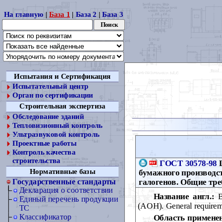
На главную
|
База 1
|
База 2
|
База 3
Испытания и Сертификация
Испытательный центр
Орган по сертификации
Строительная экспертиза
Обследование зданий
Тепловизионный контроль
Ультразвуковой контроль
Проектные работы
Контроль качества
строительства
ГОСТ 30578-98
Ц
Нормативные базы
бумажного производс
галогенов. Общие тре
Государственные стандарты
Декларация о соответствии
Название англ.:
Bl
Единый перечень продукции
(AOH). General requirem
ТС
Классификатор
Область примене