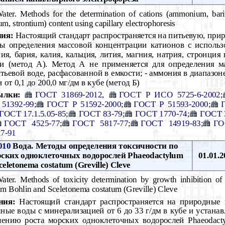
ter. Methods for the determination of cations (ammonium, bari
m, strontium) content using capillary electrophoresis
ния:
Настоящий стандарт распространяется на питьевую, при
ды определения массовой концентрации катионов с исполь
ия, бария, калия, кальция, лития, магния, натрия, стронция
и (метод А). Метод А не применяется для определения м
тьевой воде, расфасованной в емкости; - аммония в диапазо
от 0,1 до 200,0 мг/дм в кубе (метод Б)
ылки:
ГОСТ 31869-2012
,
ГОСТ Р ИСО 5725-6-2002
;
51392-99
;
ГОСТ Р 51592-2000
;
ГОСТ Р 51593-2000
;
ГОСТ 17.1.5.05-85
;
ГОСТ 83-79
;
ГОСТ 1770-74
;
ГОСТ 
ГОСТ 4525-77
;
ГОСТ 5817-77
;
ГОСТ 14919-83
;
ГО
7-91
010
Вода. Методы определения токсичности по
рских одноклеточных водорослей Phaeodactylum
01.01.2
celetonema costatum (Greville) Cleve
ter. Methods of toxicity determination by growth inhibition of 
m Bohlin and Sceletonema costatum (Greville) Cleve
ния:
Настоящий стандарт распространяется на природные
чные воды с минерализацией от 6 до 33 г/дм в кубе и устана
ению роста морских одноклеточных водорослей Phaeodactyl