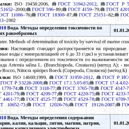
ылки:
ISO 19458:2006,
ГОСТ 31942-2012
,
ГОСТ Р 5
 51652
–2000;
ГОСТ 596
–89;
ГОСТ 4159
–79;
ГОСТ 420
ОСТ 11086
–76;
ГОСТ 18300
–87;
ГОСТ 25151
–82;
ГОС
13
–2002
010
Вода. Методы определения токсичности по
01.01.2
их ракообразных
ter. Methods of determination of toxicity by survival of marine cru
ния:
Настоящий стандарт распространяется на природные
чные воды с минерализацией от 6 до 33 г/дм3 и устанавливае
ования с определением их токсичности по выживаемости мо
а Artemia salina L. (Branchiopoda, Crustacea) (метод А); - ви
n-Rocco, Nitocra spinipes Boeck (Copepoda, Crustacea) (метод Б)
ылки:
ISO 14669:1999,
ГОСТ 31959-2012
,
ГОСТ Р ИС
ГОСТ Р 53228-2008
;
ГОСТ 17.1.5.05-85
;
ГОСТ 17.4.4.02
1770-74
;
ГОСТ 3118-77
;
ГОСТ 3765-78
;
ГОСТ 4147-7
 4201-79
;
ГОСТ 4209-77
;
ГОСТ 4220-75
;
ГОСТ 4233-
 4461-77
;
ГОСТ 4525-77
;
ГОСТ 4529-78
;
ГОСТ 6709-
Т 10652-73
;
ГОСТ 12026-76
;
ГОСТ 19126-2007
;
ГО
010
Вода. Методы определения содержания
ария, калия, кальция, лития, магния, натрия,
01.01.2
ванием капиллярного электрофореза