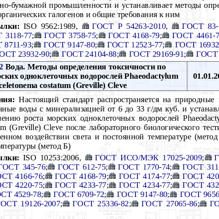
но-бумажной промышленности и устанавливает методы опре
рганических галогенов и общие требования к ним
ылки:
ISO 9562:1989,
ГОСТ Р 54263-2010
,
ГОСТ 83-
 3118-77
;
ГОСТ 3758-75
;
ГОСТ 4168-79
;
ГОСТ 4461-
 8711-93
;
ГОСТ 9147-80
;
ГОСТ 12523-77
;
ГОСТ 16932
ОСТ 23932-90
;
ГОСТ 24104-88
;
ГОСТ 29169-91
;
ГОСТ 
2
Вода. Методы определения токсичности по
рских одноклеточных водорослей Phaeodactylum
01.01.2
celetonema costatum (Greville) Cleve
ния:
Настоящий стандарт распространяется на природные
очные воды с минерализацией от 6 до 33 г/дм куб. и устана
ению роста морских одноклеточных водорослей Phaeodactyl
tum (Greville) Cleve после лабораторного биологического т
енном воздействии света и постоянной температуре (метод
мпературы (метод Б)
ылки:
ISO 10253:2006,
ГОСТ ИСО/МЭК 17025-2009
;
Г
ГОСТ 345-76
;
ГОСТ 612-75
;
ГОСТ 1770-74
;
ГОСТ 311
СТ 4166-76
;
ГОСТ 4168-79
;
ГОСТ 4174-77
;
ГОСТ 420
СТ 4220-75
;
ГОСТ 4233-77
;
ГОСТ 4234-77
;
ГОСТ 432
СТ 4529-78
;
ГОСТ 6709-72
;
ГОСТ 9147-80
;
ГОСТ 9656
ГОСТ 19126-2007
;
ГОСТ 25336-82
;
ГОСТ 27065-86
;
ГО