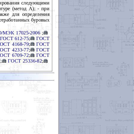
естирования следующими
туре (метод А); - при
акже для определения
отработанных буровых
/МЭК 17025-2006
;
ГОСТ 612-75
;
ГОСТ
ОСТ 4168-79
;
ГОСТ
ОСТ 4233-77
;
ГОСТ
ОСТ 6709-72
;
ГОСТ
7
;
ГОСТ 25336-82
;