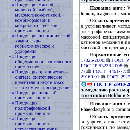
Продукция мясной,
Название англ.:
Wa
молочной, рыбной,
lithium, magnesium, sodiu
мукомольно-крупяной,
Область примене
комбикормовой и
микробиологической
и устанавливает мето
промышленности
электрофореза: - аммон
Продукция неорганической
массовой концентраци
химии, сырье
катионов аммония в пи
горнохимическое и
массовой концентрации 
удобрения
Нормативные сс
Продукция
17025-2006
;
ГОСТ Р 
общемашиностроительного
ГОСТ Р 53228-2008
;
применения
77
;
ГОСТ 4461-77
;
Продукция органического
29169-91
;
ГОСТ 2922
синтеза, синтетические
красители и нефте-коксо-
ГОСТ Р 53910-2
лесо-химическая продукция
замедлению роста мо
Продукция пищевой
tricornutum Bohlin и S
промышленности
Продукция
Название англ.:
Wa
полиграфической
Phaeodactylum tricornutu
промышленности
Область примене
Продукция
эстуариев, а также сто
промышленности
токсичности по замедл
искусственных кож и