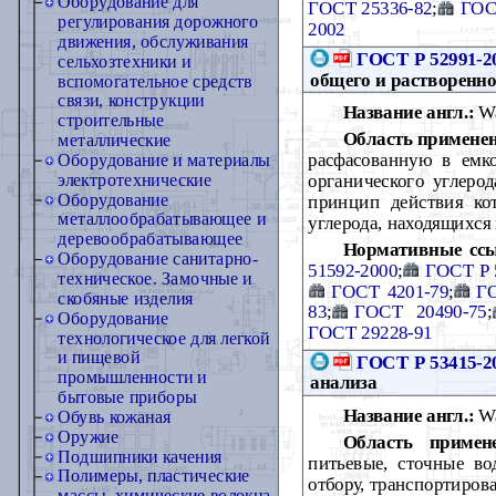
Оборудование для
ГОСТ 25336-82
;
ГОС
регулирования дорожного
2002
движения, обслуживания
ГОСТ Р 52991-2
сельхозтехники и
общего и растворенно
вспомогательное средств
связи, конструкции
Название англ.:
Wa
строительные
Область примене
металлические
расфасованную в емко
Оборудование и материалы
органического углерод
электротехнические
Оборудование
принцип действия ко
металлообрабатывающее и
углерода, находящихся
деревообрабатывающее
Нормативные сс
Оборудование санитарно-
51592-2000
;
ГОСТ Р 
техническое. Замочные и
ГОСТ 4201-79
;
Г
скобяные изделия
83
;
ГОСТ 20490-75
;
Оборудование
ГОСТ 29228-91
технологическое для легкой
и пищевой
ГОСТ Р 53415-2
промышленности и
анализа
бытовые приборы
Название англ.:
Wa
Обувь кожаная
Оружие
Область примен
Подшипники качения
питьевые, сточные во
Полимеры, пластические
отбору, транспортиров