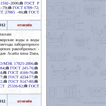
1592
–2000;
ГОСТ Р
1
–79;
ГОСТ 6709
–72;
Т 27065
–86;
ГОСТ
012
отменён
staceans
 морские воды и воды
т методы лабораторного
рских ракообразных: -
дов Acartia tonsa Dana,
О/МЭК 17025-2006
;
-84
;
ГОСТ 245-76
;
4
;
ГОСТ 4166-76
;
77
;
ГОСТ 4234-77
;
72
;
ГОСТ 9147-80
;
СТ 25336-82
;
ГОСТ
012
отменён