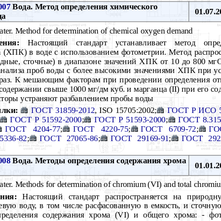
007
Вода. Метод определения химического
01.07.2
да
ter. Method for determination of chemical oxygen demand
ения:
Настоящий стандарт устанавливает метод опред
 (ХПК) в воде с использованием фотометрии. Метод распрос
дные, сточные) в диапазоне значений ХПК от 10 до 800 мг
анализа проб воды с более высокими значениями ХПК при ус
 раз. К мешающим факторам при проведении определения от
содержании свыше 1000 мг/дм куб. и марганца (II) при его с
торы устраняют разбавлением пробы воды
лки:
ГОСТ 31859-2012
, ISO 15705:2002;
ГОСТ Р ИСО 5
ГОСТ Р 51592-2000
;
ГОСТ Р 51593-2000
;
ГОСТ 8.315
ГОСТ 4204-77
;
ГОСТ 4220-75
;
ГОСТ 6709-72
;
ГО
5336-82
;
ГОСТ 27065-86
;
ГОСТ 29169-91
;
ГОСТ 292
008
Вода. Методы определения содержания хрома
01.01.2
ter. Methods for determination of chromium (VI) and total chromi
ния:
Настоящий стандарт распространяется на природн
евую воду, в том числе расфасованную в емкость, и сточную
ределения содержания хрома (VI) и общего хрома: - фо