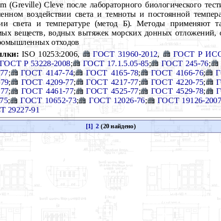
tum (Greville) Cleve после лабораторного биологического т
менном воздействии света и темноты и постоянной темпера
вии света и температуре (метод Б). Методы применяют т
мых веществ, водных вытяжек морских донных отложений, 
промышленных отходов
ылки:
ISO 10253:2006,
ГОСТ 31960-2012
,
ГОСТ Р ИСО
ГОСТ Р 53228-2008
;
ГОСТ 17.1.5.05-85
;
ГОСТ 245-76
;
77
;
ГОСТ 4147-74
;
ГОСТ 4165-78
;
ГОСТ 4166-76
;
Г
79
;
ГОСТ 4209-77
;
ГОСТ 4217-77
;
ГОСТ 4220-75
;
Г
77
;
ГОСТ 4461-77
;
ГОСТ 4525-77
;
ГОСТ 4529-78
;
Г
75
;
ГОСТ 10652-73
;
ГОСТ 12026-76
;
ГОСТ 19126-200
Т 29227-91
[1]
2
(20 найдено)