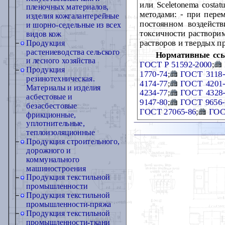
или Sceletonema costa
пленочных материалов,
методами: - при пере
изделия кожгалантерейные
постоянном воздейст
и шорно-седельные из всех
токсичности раствори
видов кож
растворов и твердых 
Продукция
растениеводства сельского
Нормативные сс
и лесного хозяйства
ГОСТ Р 51592-2000
;
Продукция
1770-74
;
ГОСТ 3118-
резинотехническая.
4174-77
;
ГОСТ 4201-
Материалы и изделия
4234-77
;
ГОСТ 4328-
асбестовые и
9147-80
;
ГОСТ 9656-
безасбестовые
ГОСТ 27065-86
;
ГОС
фрикционные,
уплотнительные,
теплоизоляционные
Продукция строительного,
дорожного и
коммунального
машиностроения
Продукция текстильной
промышленности
Продукция текстильной
промышленности-пряжа
Продукция текстильной
промышленности-ткани