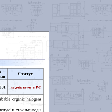
а
Статус
ния
001
не действует в РФ
rbable organic halogens
еленую и сточные воды