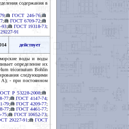
деления содержания в
79
;
ГОСТ 246-76
;
77
;
ГОСТ 6709-72
;
-93
;
ГОСТ 19318-73
;
29227-91
014
действует
 морские воды и воды
вливает определение их
um tricornutum Bohlin
естирования следующими
 А); - при постоянном
ОСТ Р 53228-2008
;
8-77
;
ГОСТ 4147-74
;
1-79
;
ГОСТ 4209-77
;
8-77
;
ГОСТ 4461-77
;
-75
;
ГОСТ 10652-73
;
СТ 29227-91
;
ГОСТ