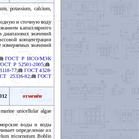
um, potassium, calcium,
родную и сточную воду
зованием капиллярного
 в диапазонах значений
ассовой концентрации
не измеряемых значений
ГОСТ Р ИСО/МЭК
ГОСТ Р 52501-2005
;
3118-77
;
ГОСТ 4328-
СТ 25336-82
;
ГОСТ
012
отменён
marine unicellular algae
 морские воды и воды
вливает определение их
um tricornutum Bohlin