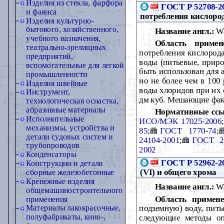
Изделия из стекла, фарфора
ГОСТ Р 52708-2
и фаянса
потребления кислоро
Изделия культурно-
бытового, хозяйственного,
Название англ.:
Wa
учебного назначения,
Область примен
театрально-зрелищных
потребления кислорода
предприятий,
воды (питьевые, приро
вспомогательные для легкой
быть использован для 
промышленности
но не более чем в 100
Изделия швейные
воды хлоридов при их 
Инструмент,
дм куб. Мешающие фак
технологическая оснастка,
абразивные материалы
Нормативные ссы
Исполнительные
ИСО/МЭК 17025-2006
;
механизмы, устройства и
85
;
ГОСТ 1770-74
;
детали судовых систем и
24104-2001
;
ГОСТ 2
трубопроводов
2002
Конденсаторы
ГОСТ Р 52962-2
Конструкции и детали
(VI) и общего хрома
сборные железобетонные
Крепежные изделия
Название англ.:
Wa
общемашиностроительного
Область примене
применения
подземную) воду, пить
Материалы лакокрасочные,
полуфабрикаты, кино-,
следующие методы оп