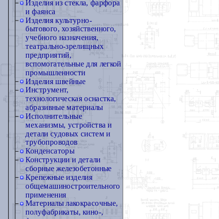
Изделия из стекла, фарфора
и фаянса
Изделия культурно-
бытового, хозяйственного,
учебного назначения,
театрально-зрелищных
предприятий,
вспомогательные для легкой
промышленности
Изделия швейные
Инструмент,
технологическая оснастка,
абразивные материалы
Исполнительные
механизмы, устройства и
детали судовых систем и
трубопроводов
Конденсаторы
Конструкции и детали
сборные железобетонные
Крепежные изделия
общемашиностроительного
применения
Материалы лакокрасочные,
полуфабрикаты, кино-,