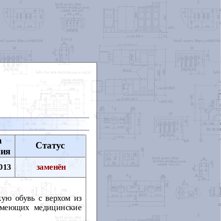
а
Статус
ния
013
заменён
кую обувь с верхом из
 имеющих медицинские