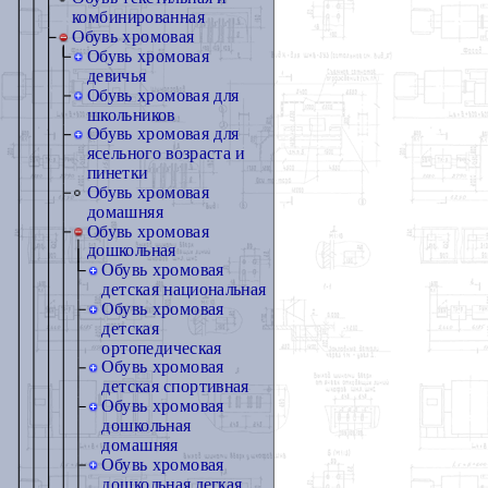
комбинированная
Обувь хромовая
Обувь хромовая
девичья
Обувь хромовая для
школьников
Обувь хромовая для
ясельного возраста и
пинетки
Обувь хромовая
домашняя
Обувь хромовая
дошкольная
Обувь хромовая
детская национальная
Обувь хромовая
детская
ортопедическая
Обувь хромовая
детская спортивная
Обувь хромовая
дошкольная
домашняя
Обувь хромовая
дошкольная легкая