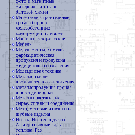
фото-и магнитные
материалы и товары
бытовой химии
Материалы строительные,
кроме сборных
железобетонных
конструкций и деталей
Машины электрические
Мебель
Медикаменты, химико-
фармацевтическая
продукция и продукция
медицинского назначения
Медицинская техника
Металлоизделия
промышленного назначения
Металлопродукция прочая
и некондиционная
Металлы цветные, их
сырье, сплавы и соединения
Меха, меховые и овчинно-
шубные изделия
Нефть. Нефтепродукты.
Альтернативные виды
топлива. Газ