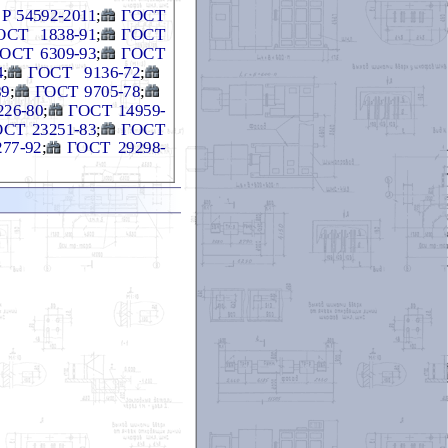
Р 54592-2011
;
ГОСТ
ОСТ 1838-91
;
ГОСТ
ОСТ 6309-93
;
ГОСТ
4
;
ГОСТ 9136-72
;
89
;
ГОСТ 9705-78
;
26-80
;
ГОСТ 14959-
СТ 23251-83
;
ГОСТ
77-92
;
ГОСТ 29298-