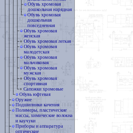
Обувь хромовая
дошкольная нарядная
Обувь хромовая
дошкольная
повседневная
Обувь хромовая
женская
Обувь хромовая легкая
Обувь хромовая
малодетская
Обувь хромовая
мальчиковая
Обувь хромовая
мужская
Обувь хромовая
спортивная
Сапожки хромовые
Обувь юфтевая
Оружие
Подшипники качения
Полимеры, пластические
массы, химические волокна
и каучуки
Приборы и аппаратура
оптические