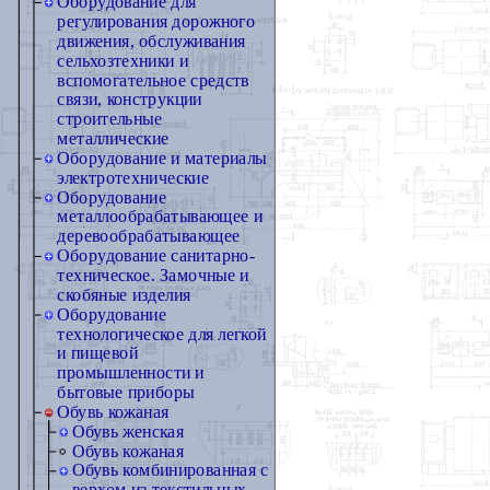
Оборудование для
регулирования дорожного
движения, обслуживания
сельхозтехники и
вспомогательное средств
связи, конструкции
строительные
металлические
Оборудование и материалы
электротехнические
Оборудование
металлообрабатывающее и
деревообрабатывающее
Оборудование санитарно-
техническое. Замочные и
скобяные изделия
Оборудование
технологическое для легкой
и пищевой
промышленности и
бытовые приборы
Обувь кожаная
Обувь женская
Обувь кожаная
Обувь комбинированная с