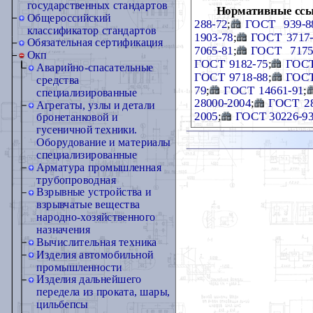
государственных стандартов
Нормативные ссы
Общероссийский
288-72
;
ГОСТ 939-8
классификатор стандартов
1903-78
;
ГОСТ 3717-
Обязательная сертификация
7065-81
;
ГОСТ 7175
Окп
ГОСТ 9182-75
;
ГОСТ
Аварийно-спасательные
ГОСТ 9718-88
;
ГОСТ
средства
79
;
ГОСТ 14661-91
;
специализированные
28000-2004
;
ГОСТ 28
Агрегаты, узлы и детали
2005
;
ГОСТ 30226-9
бронетанковой и
гусеничной техники.
Оборудование и материалы
специализированные
Арматура промышленная
трубопроводная
Взрывные устройства и
взрывчатые вещества
народно-хозяйственного
назначения
Вычислительная техника
Изделия автомобильной
промышленности
Изделия дальнейшего
передела из проката, шары,
цильбепсы