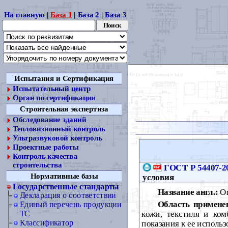
На главную
|
База 1
|
База 2
|
База 3
Испытания и Сертификация
Испытательный центр
Орган по сертификации
Строительная экспертиза
Обследование зданий
Тепловизионный контроль
Ультразвуковой контроль
Проектные работы
Контроль качества
строительства
ГОСТ Р 54407-2
Нормативные базы
условия
Государственные стандарты
Название англ.:
Or
Декларация о соответствии
Область примене
Единый перечень продукции
кожи, текстиля и ко
ТС
Классификатор
показания к ее исполь