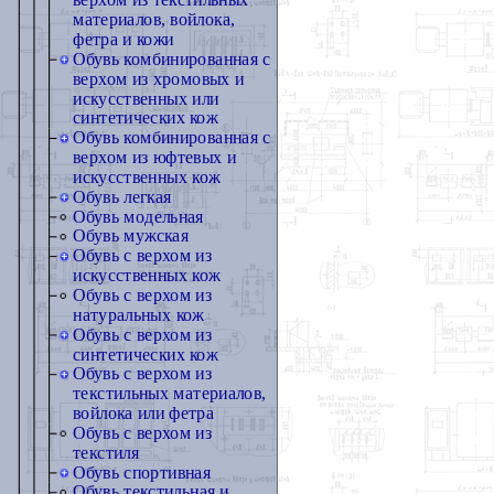
верхом из текстильных
материалов, войлока,
фетра и кожи
Обувь комбинированная с
верхом из хромовых и
искусственных или
синтетических кож
Обувь комбинированная с
верхом из юфтевых и
искусственных кож
Обувь легкая
Обувь модельная
Обувь мужская
Обувь с верхом из
искусственных кож
Обувь с верхом из
натуральных кож
Обувь с верхом из
синтетических кож
Обувь с верхом из
текстильных материалов,
войлока или фетра
Обувь с верхом из
текстиля
Обувь спортивная
Обувь текстильная и