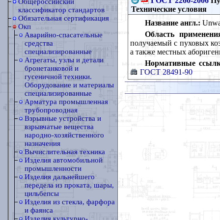
ГОСТ 2260-2006
Пу
Общероссийский
Технические условия
классификатор стандартов
Обязательная сертификация
Название англ.:
Unwas
Окп
Область применени
Аварийно-спасательные
получаемый с пуховых коз
средства
а также местных абориген
специализированные
Агрегаты, узлы и детали
Нормативные ссылк
бронетанковой и
ГОСТ 28491-90
гусеничной техники.
Оборудование и материалы
специализированные
Арматура промышленная
трубопроводная
Взрывные устройства и
взрывчатые вещества
народно-хозяйственного
назначения
Вычислительная техника
Изделия автомобильной
промышленности
Изделия дальнейшего
передела из проката, шары,
цильбепсы
Изделия из стекла, фарфора
и фаянса
Изделия культурно-