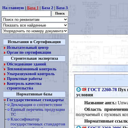
На главную
|
База 1
|
База 2
|
База 3
Испытания и Сертификация
Испытательный центр
Орган по сертификации
Строительная экспертиза
Обследование зданий
Тепловизионный контроль
Ультразвуковой контроль
Проектные работы
Контроль качества
строительства
ГОСТ 2260-78
Пух 
Нормативные базы
условия
Государственные стандарты
Название англ.:
Unwas
Декларация о соответствии
Область применени
Единый перечень продукции
получаемый с пуховых коз
ТС
Классификатор
Нормативные ссылк
государственных стандартов