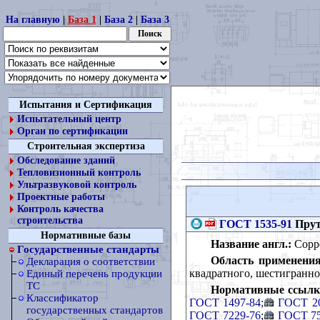
На главную
|
База 1
|
База 2
|
База 3
Испытания и Сертификация
Испытательный центр
Орган по сертификации
Строительная экспертиза
Обследование зданий
Тепловизионный контроль
Ультразвуковой контроль
Проектные работы
Контроль качества
строительства
ГОСТ 1535-91
Прут
Нормативные базы
Название англ.:
Copper
Государственные стандарты
Область применения
Декларация о соответствии
квадратного, шестигранно
Единый перечень продукции
ТС
Нормативные ссылк
Классификатор
ГОСТ 1497-84
;
ГОСТ 20
государственных стандартов
ГОСТ 7229-76
;
ГОСТ 75