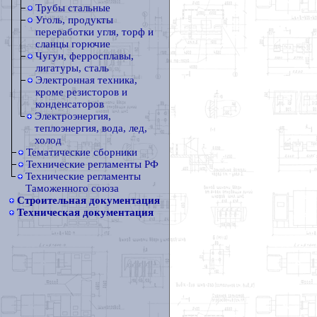
Трубы стальные
Уголь, продукты
переработки угля, торф и
сланцы горючие
Чугун, ферросплавы,
лигатуры, сталь
Электронная техника,
кроме резисторов и
конденсаторов
Электроэнергия,
теплоэнергия, вода, лед,
холод
Тематические сборники
Технические регламенты РФ
Технические регламенты
Таможенного союза
Строительная документация
Техническая документация