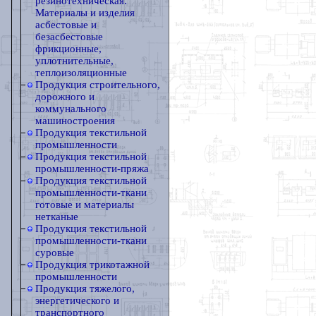
резинотехническая.
Материалы и изделия
асбестовые и
безасбестовые
фрикционные,
уплотнительные,
теплоизоляционные
Продукция строительного,
дорожного и
коммунального
машиностроения
Продукция текстильной
промышленности
Продукция текстильной
промышленности-пряжа
Продукция текстильной
промышленности-ткани
готовые и материалы
нетканые
Продукция текстильной
промышленности-ткани
суровые
Продукция трикотажной
промышленности
Продукция тяжелого,
энергетического и
транспортного