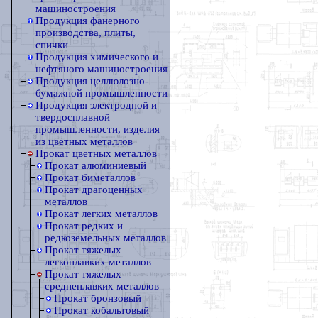
машиностроения
Продукция фанерного
производства, плиты,
спички
Продукция химического и
нефтяного машиностроения
Продукция целлюлозно-
бумажной промышленности
Продукция электродной и
твердосплавной
промышленности, изделия
из цветных металлов
Прокат цветных металлов
Прокат алюминиевый
Прокат биметаллов
Прокат драгоценных
металлов
Прокат легких металлов
Прокат редких и
редкоземельных металлов
Прокат тяжелых
легкоплавких металлов
Прокат тяжелых
среднеплавких металлов
Прокат бронзовый
Прокат кобальтовый