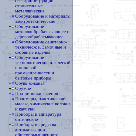
связи, конструкции
строительные
металлические
Оборудование и материалы
электротехнические
Оборудование
металлообрабатывающее и
деревообрабатывающее
Оборудование санитарно-
техническое. Замочные и
скобяные изделия
Оборудование
технологическое для легкой
и пищевой
промышленности и
бытовые приборы
Обувь кожаная
Оружие
Подшипники качения
Полимеры, пластические
массы, химические волокна
и каучуки
Приборы и аппаратура
оптические
Приборы и средства
автоматизации
общепромышленного