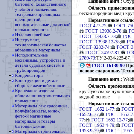
Название англ.:
Oxygen
бытового, хозяйственного,
Область применения
учебного назначения,
бескислородной меди кру
театрально-зрелищных
предприятий,
Нормативные ссылк
вспомогательные для легкой
ГОСТ 427-75
;
ГОСТ 750
промышленности
ГОСТ 13938.2-78
;
ГО
Изделия швейные
ГОСТ 13938.7-78
;
ГОСТ
Инструмент,
ГОСТ 13938.12-78
;
ГО
технологическая оснастка,
ГОСТ 3282-74
;
ГОСТ 3
абразивные материалы
ГОСТ 24597-81
;
ГО
Исполнительные
2789-73
;ТУ 2-034-225-87
механизмы, устройства и
ГОСТ 16130-90
Про
детали судовых систем и
трубопроводов
основе сварочные. Техн
Конденсаторы
Название англ.:
Weldin
Конструкции и детали
сборные железобетонные
Область применения
Крепежные изделия
круглую сварочную провол
общемашиностроительного
медной основе
применения
Нормативные ссылк
Материалы лакокрасочные,
ГОСТ 1652.1-77
;
ГОСТ 
полуфабрикаты, кино-,
1652.6-77
;
ГОСТ 1652.7
фото-и магнитные
77
;
ГОСТ 1652.12-77
;
материалы и товары
ГОСТ 1953.4-79
;
ГОСТ 
бытовой химии
1953.9-79
;
ГОСТ 1953.
Материалы строительные,