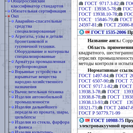
Общероссийский
ГОСТ 9717.3-82
;
ГО
классификатор стандартов
ГОСТ 13938.5-78
;
ГОСТ
Обязательная сертификация
ГОСТ 13938.10-78
;
ГОС
Окп
ГОСТ 15846-79
;
ГОСТ 
Аварийно-спасательные
24597-81
;
ГОСТ 25086-
средства
специализированные
ГОСТ 1535-2006
Пр
Агрегаты, узлы и детали
Название англ.:
Copper
бронетанковой и
гусеничной техники.
Область применения
Оборудование и материалы
квадратного, шестигранно
специализированные
отраслях промышленности.
Арматура промышленная
методы контроля и испыта
трубопроводная
Нормативные ссылк
Взрывные устройства и
ГОСТ 1497-84
;
ГОСТ 20
взрывчатые вещества
ГОСТ 6507-90
;
ГОСТ 72
народно-хозяйственного
ГОСТ 9717.1-82
;
ГОСТ 
назначения
13938.3-78
;
ГОСТ 13938
Вычислительная техника
13938.8-78
;
ГОСТ 13938
Изделия автомобильной
промышленности
13938.13-93
;
ГОСТ 1393
Изделия дальнейшего
18321-73
;
ГОСТ 24047-
передела из проката, шары,
ГОСТ Р 50779.71-99
цильбепсы
ГОСТ 10988-75
Пру
Изделия из стекла, фарфора
электровакуумной пром
и фаянса
Изделия культурно-