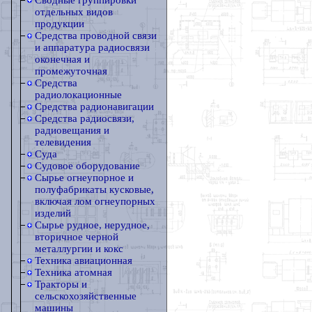
Сводные группировки
отдельных видов
продукции
Средства проводной связи
и аппаратура радиосвязи
оконечная и
промежуточная
Средства
радиолокационные
Средства радионавигации
Средства радиосвязи,
радиовещания и
телевидения
Суда
Судовое оборудование
Сырье огнеупорное и
полуфабрикаты кусковые,
включая лом огнеупорных
изделий
Сырье рудное, нерудное,
вторичное черной
металлургии и кокс
Техника авиационная
Техника атомная
Тракторы и
сельскохозяйственные
машины