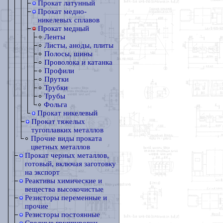
Прокат латунный
Прокат медно-
никелевых сплавов
Прокат медный
Ленты
Листы, аноды, плиты
Полосы, шины
Проволока и катанка
Профили
Прутки
Трубки
Трубы
Фольга
Прокат никелевый
Прокат тяжелых
тугоплавких металлов
Прочие виды проката
цветных металлов
Прокат черных металлов,
готовый, включая заготовку
на экспорт
Реактивы химические и
вещества высокочистые
Резисторы переменные и
прочие
Резисторы постоянные