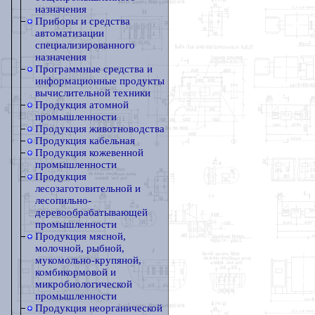
назначения
Приборы и средства
автоматизации
специализированного
назначения
Программные средства и
информационные продукты
вычислительной техники
Продукция атомной
промышленности
Продукция животноводства
Продукция кабельная
Продукция кожевенной
промышленности
Продукция
лесозаготовительной и
лесопильно-
деревообрабатывающей
промышленности
Продукция мясной,
молочной, рыбной,
мукомольно-крупяной,
комбикормовой и
микробиологической
промышленности
Продукция неорганической