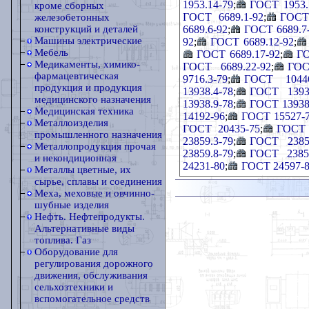
1953.14-79
;
ГОСТ 1953.
кроме сборных
ГОСТ 6689.1-92
;
ГОСТ 
железобетонных
6689.6-92
;
ГОСТ 6689.7
конструкций и деталей
Машины электрические
92
;
ГОСТ 6689.12-92
;
Мебель
ГОСТ 6689.17-92
;
ГО
Медикаменты, химико-
ГОСТ 6689.22-92
;
ГОС
фармацевтическая
9716.3-79
;
ГОСТ 10446
продукция и продукция
13938.4-78
;
ГОСТ 13938
медицинского назначения
13938.9-78
;
ГОСТ 13938
Медицинская техника
14192-96
;
ГОСТ 15527-
Металлоизделия
ГОСТ 20435-75
;
ГОСТ 
промышленного назначения
23859.3-79
;
ГОСТ 23859
Металлопродукция прочая
23859.8-79
;
ГОСТ 23859
и некондиционная
24231-80
;
ГОСТ 24597-
Металлы цветные, их
сырье, сплавы и соединения
Меха, меховые и овчинно-
шубные изделия
Нефть. Нефтепродукты.
Альтернативные виды
топлива. Газ
Оборудование для
регулирования дорожного
движения, обслуживания
сельхозтехники и
вспомогательное средств