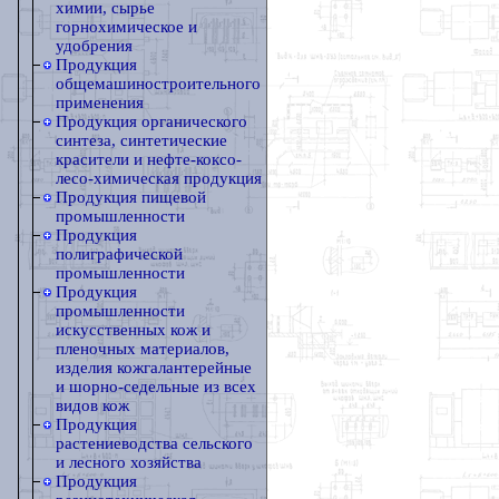
химии, сырье
горнохимическое и
удобрения
Продукция
общемашиностроительного
применения
Продукция органического
синтеза, синтетические
красители и нефте-коксо-
лесо-химическая продукция
Продукция пищевой
промышленности
Продукция
полиграфической
промышленности
Продукция
промышленности
искусственных кож и
пленочных материалов,
изделия кожгалантерейные
и шорно-седельные из всех
видов кож
Продукция
растениеводства сельского
и лесного хозяйства
Продукция