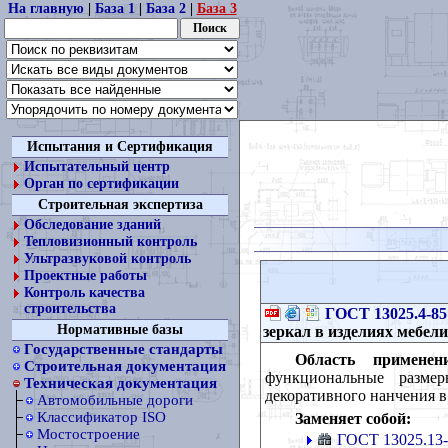
На главную
|
База 1
|
База 2
|
База 3
Испытания и Сертификация
Испытательный центр
Орган по сертификации
Строительная экспертиза
Обследование зданий
Тепловизионный контроль
Ультразвуковой контроль
Проектные работы
Контроль качества
строительства
ГОСТ 13025.4-85
Нормативные базы
зеркал в изделиях мебели
Государственные стандарты
Область применен
Строительная документация
функциональные размер
Техническая документация
декоративного нанчения в
Автомобильные дороги
Классификатор ISO
Заменяет собой:
Мостостроение
ГОСТ 13025.13