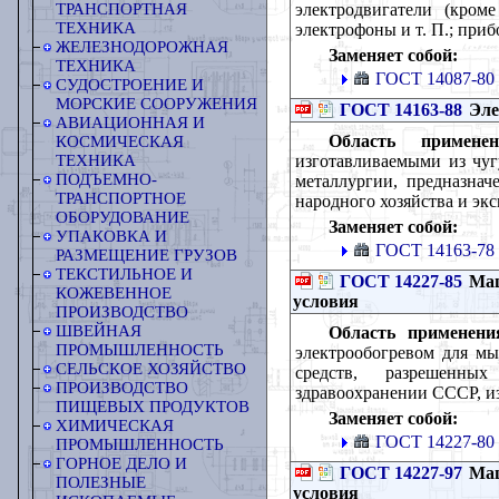
электродвигатели (кром
ТРАНСПОРТНАЯ
ТЕХНИКА
электрофоны и т. П.; при
ЖЕЛЕЗНОДОРОЖНАЯ
Заменяет собой:
ТЕХНИКА
ГОСТ 14087-80
СУДОСТРОЕНИЕ И
МОРСКИЕ СООРУЖЕНИЯ
ГОСТ 14163-88
Эле
АВИАЦИОННАЯ И
Область применен
КОСМИЧЕСКАЯ
изготавливаемыми из чуг
ТЕХНИКА
ПОДЪЕМНО-
металлургии, предназнач
ТРАНСПОРТНОЕ
народного хозяйства и экс
ОБОРУДОВАНИЕ
Заменяет собой:
УПАКОВКА И
ГОСТ 14163-78
РАЗМЕЩЕНИЕ ГРУЗОВ
ТЕКСТИЛЬНОЕ И
ГОСТ 14227-85
Маш
КОЖЕВЕННОЕ
условия
ПРОИЗВОДСТВО
ШВЕЙНАЯ
Область применени
ПРОМЫШЛЕННОСТЬ
электрообогревом для м
СЕЛЬСКОЕ ХОЗЯЙСТВО
средств, разрешенных
ПРОИЗВОДСТВО
здравоохранении СССР, из
ПИЩЕВЫХ ПРОДУКТОВ
Заменяет собой:
ХИМИЧЕСКАЯ
ГОСТ 14227-80
ПРОМЫШЛЕННОСТЬ
ГОРНОЕ ДЕЛО И
ГОСТ 14227-97
Маш
ПОЛЕЗНЫЕ
условия