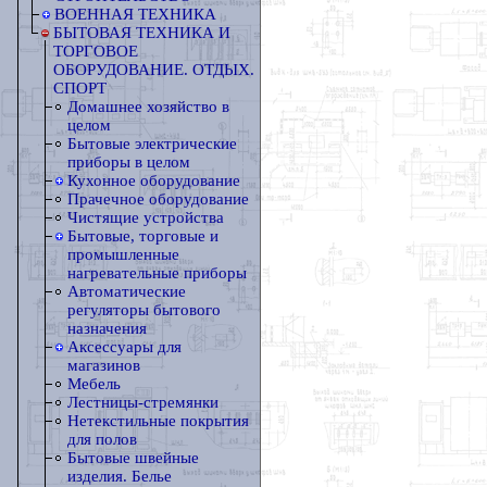
ВОЕННАЯ ТЕХНИКА
БЫТОВАЯ ТЕХНИКА И
ТОРГОВОЕ
ОБОРУДОВАНИЕ. ОТДЫХ.
СПОРТ
Домашнее хозяйство в
целом
Бытовые электрические
приборы в целом
Кухонное оборудование
Прачечное оборудование
Чистящие устройства
Бытовые, торговые и
промышленные
нагревательные приборы
Автоматические
регуляторы бытового
назначения
Аксессуары для
магазинов
Мебель
Лестницы-стремянки
Нетекстильные покрытия
для полов
Бытовые швейные
изделия. Белье