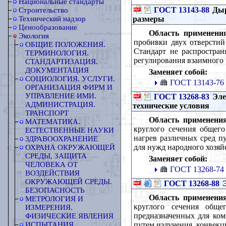
Национальные стандарты
ГОСТ 13143-88
Дыр
Строительство
размеры
Технический надзор
Ценообразование
Область применени
Экология
пробивки двух отверстий
ОБЩИЕ ПОЛОЖЕНИЯ.
Стандарт не распростран
ТЕРМИНОЛОГИЯ.
регулирования взаимного 
СТАНДАРТИЗАЦИЯ.
ДОКУМЕНТАЦИЯ
Заменяет собой:
СОЦИОЛОГИЯ. УСЛУГИ.
ГОСТ 13143-76
ОРГАНИЗАЦИЯ ФИРМ И
УПРАВЛЕНИЕ ИМИ.
ГОСТ 13268-83
Эле
АДМИНИСТРАЦИЯ.
технические условия
ТРАНСПОРТ
Область применения
МАТЕМАТИКА.
круглого сечения общего
ЕСТЕСТВЕННЫЕ НАУКИ
нагрев различных сред п
ЗДРАВООХРАНЕНИЕ
для нужд народного хозяй
ОХРАНА ОКРУЖАЮЩЕЙ
СРЕДЫ, ЗАЩИТА
Заменяет собой:
ЧЕЛОВЕКА ОТ
ГОСТ 13268-74
ВОЗДЕЙСТВИЯ
ОКРУЖАЮЩЕЙ СРЕДЫ.
ГОСТ 13268-88
Э
БЕЗОПАСНОСТЬ
Область применения
МЕТРОЛОГИЯ И
круглого сечения общ
ИЗМЕРЕНИЯ.
предназначенных для ко
ФИЗИЧЕСКИЕ ЯВЛЕНИЯ
путем излучения, конвекц
ИСПЫТАНИЯ