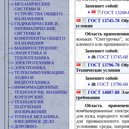
МЕХАНИЧЕСКИЕ
Заменяет собой:
СИСТЕМЫ И
ГОСТ 13268-8
УСТРОЙСТВА ОБЩЕГО
НАЗНАЧЕНИЯ
ГОСТ 13745-78
Обу
ГИДРАВЛИЧЕСКИЕ И
условия
ПНЕВМАТИЧЕСКИЕ
СИСТЕМЫ И
Область применения
КОМПОНЕНТЫ ОБЩЕГО
коньках "Снегурочка", 
НАЗНАЧЕНИЯ
клеевого или прошивного 
МАШИНОСТРОЕНИЕ
Заменяет собой:
ЭНЕРГЕТИКА И
ГОСТ 13745-68
ТЕПЛОТЕХНИКА
ЭЛЕКТРОТЕХНИКА
ГОСТ 13796-78
Обу
ЭЛЕКТРОНИКА
Технические условия
ТЕЛЕКОММУНИКАЦИИ.
АУДИО-И
Заменяет собой:
ВИДЕОТЕХНИКА
ГОСТ 13796-68
ИНФОРМАЦИОННЫЕ
ГОСТ 14087-88
Эле
ТЕХНОЛОГИИ. МАШИНЫ
КОНТОРСКИЕ
требования
ТЕХНОЛОГИЯ
Область применен
ПОЛУЧЕНИЯ
комбинированные электро
ИЗОБРАЖЕНИЙ
для нужд народного хозяй
ТОЧНАЯ МЕХАНИКА.
для промышленного при
ЮВЕЛИРНОЕ ДЕЛО
условиями среды, наприм
ДОРОЖНО-