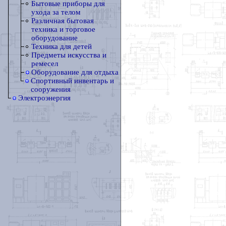
Бытовые приборы для
ухода за телом
Различная бытовая
техника и торговое
оборудование
Техника для детей
Предметы искусства и
ремесел
Оборудование для отдыха
Спортивный инвентарь и
сооружения
Электроэнергия