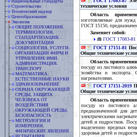
ГОСТ 17083-87
Эле
Национальные стандарты
технические условия
Строительство
Технический надзор
Область применен
Ценообразование
изготовляемые для нужд
Экология
ГОСТ 15150, предназначе
ОБЩИЕ ПОЛОЖЕНИЯ.
ТЕРМИНОЛОГИЯ.
Заменяет собой:
СТАНДАРТИЗАЦИЯ.
ГОСТ 17083-81
ДОКУМЕНТАЦИЯ
ГОСТ 17151-81
Пос
СОЦИОЛОГИЯ. УСЛУГИ.
Общие технические усло
ОРГАНИЗАЦИЯ ФИРМ И
УПРАВЛЕНИЕ ИМИ.
Область применения
АДМИНИСТРАЦИЯ.
посуду из листового алюм
ТРАНСПОРТ
хозяйства и экспорта. 
МАТЕМАТИКА.
нагревателями.
ЕСТЕСТВЕННЫЕ НАУКИ
ЗДРАВООХРАНЕНИЕ
ГОСТ 17151-2019
П
ОХРАНА ОКРУЖАЮЩЕЙ
Общие технические усло
СРЕДЫ, ЗАЩИТА
Область применения
ЧЕЛОВЕКА ОТ
ВОЗДЕЙСТВИЯ
посуду из листового а
ОКРУЖАЮЩЕЙ СРЕДЫ.
предназначенной для де
БЕЗОПАСНОСТЬ
электрическими нагревате
МЕТРОЛОГИЯ И
детей и подростков. Пос
ИЗМЕРЕНИЯ.
выделению вредных веще
ФИЗИЧЕСКИЕ ЯВЛЕНИЯ
здоровья детей и подрост
ИСПЫТАНИЯ