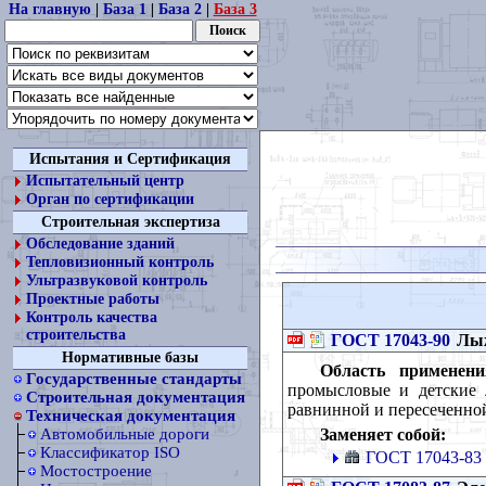
На главную
|
База 1
|
База 2
|
База 3
Испытания и Сертификация
Испытательный центр
Орган по сертификации
Строительная экспертиза
Обследование зданий
Тепловизионный контроль
Ультразвуковой контроль
Проектные работы
Контроль качества
строительства
ГОСТ 17043-90
Лыж
Нормативные базы
Область применени
Государственные стандарты
промысловые и детские 
Строительная документация
равнинной и пересеченно
Техническая документация
Заменяет собой:
Автомобильные дороги
Классификатор ISO
ГОСТ 17043-83
Мостостроение