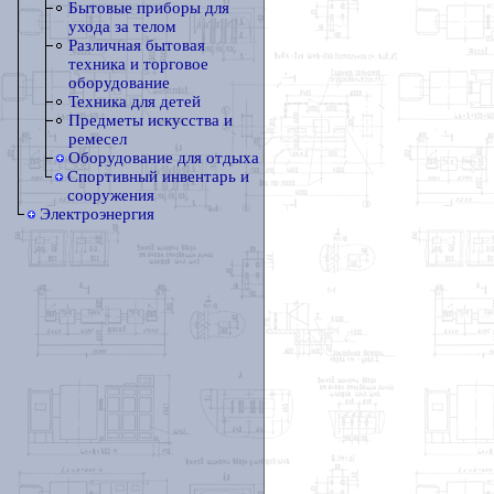
Бытовые приборы для
ухода за телом
Различная бытовая
техника и торговое
оборудование
Техника для детей
Предметы искусства и
ремесел
Оборудование для отдыха
Спортивный инвентарь и
сооружения
Электроэнергия