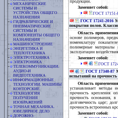
продукции.
МЕХАНИЧЕСКИЕ
Заменяет собой:
СИСТЕМЫ И
УСТРОЙСТВА ОБЩЕГО
ГОСТ 17151-8
НАЗНАЧЕНИЯ
ГОСТ 17241-2016
М
ГИДРАВЛИЧЕСКИЕ И
покрытия полов. Класс
ПНЕВМАТИЧЕСКИЕ
СИСТЕМЫ И
Область применения
КОМПОНЕНТЫ ОБЩЕГО
основе полимеров, предн
НАЗНАЧЕНИЯ
номенклатуру показател
МАШИНОСТРОЕНИЕ
полимерные материалы 
ЭНЕРГЕТИКА И
эксплуатации воздействи
ТЕПЛОТЕХНИКА
ЭЛЕКТРОТЕХНИКА
Заменяет собой:
ЭЛЕКТРОНИКА
ГОСТ 1724
ТЕЛЕКОММУНИКАЦИИ.
АУДИО-И
ГОСТ 17340-87
М
ВИДЕОТЕХНИКА
испытаний на прочность 
ИНФОРМАЦИОННЫЕ
Область применения
ТЕХНОЛОГИИ. МАШИНЫ
устанавливает методы и
КОНТОРСКИЕ
прочность крепления оп
ТЕХНОЛОГИЯ
прочность основания, в
ПОЛУЧЕНИЯ
долговечность царг; дол
ИЗОБРАЖЕНИЙ
ТОЧНАЯ МЕХАНИКА.
прочность встроенных кро
ЮВЕЛИРНОЕ ДЕЛО
Заменяет собой:
ДОРОЖНО-