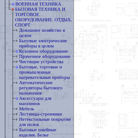
ВОЕННАЯ ТЕХНИКА
БЫТОВАЯ ТЕХНИКА И
ТОРГОВОЕ
ОБОРУДОВАНИЕ. ОТДЫХ.
СПОРТ
Домашнее хозяйство в
целом
Бытовые электрические
приборы в целом
Кухонное оборудование
Прачечное оборудование
Чистящие устройства
Бытовые, торговые и
промышленные
нагревательные приборы
Автоматические
регуляторы бытового
назначения
Аксессуары для
магазинов
Мебель
Лестницы-стремянки
Нетекстильные покрытия
для полов
Бытовые швейные
изделия. Белье