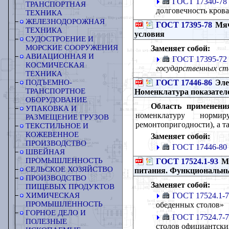
ГОСТ 17340-78
ТРАНСПОРТНАЯ
долговечность кров
ТЕХНИКА
ЖЕЛЕЗНОДОРОЖНАЯ
ГОСТ 17395-78
Мяч
ТЕХНИКА
условия
СУДОСТРОЕНИЕ И
МОРСКИЕ СООРУЖЕНИЯ
Заменяет собой:
АВИАЦИОННАЯ И
ГОСТ 17395-72
КОСМИЧЕСКАЯ
государственных ст
ТЕХНИКА
ГОСТ 17446-86
Эле
ПОДЪЕМНО-
ТРАНСПОРТНОЕ
Номенклатура показател
ОБОРУДОВАНИЕ
Область применени
УПАКОВКА И
номенклатуру нормир
РАЗМЕЩЕНИЕ ГРУЗОВ
ремонтопригодности), а т
ТЕКСТИЛЬНОЕ И
КОЖЕВЕННОЕ
Заменяет собой:
ПРОИЗВОДСТВО
ГОСТ 17446-80
ШВЕЙНАЯ
ПРОМЫШЛЕННОСТЬ
ГОСТ 17524.1-93
Ме
СЕЛЬСКОЕ ХОЗЯЙСТВО
питания. Функциональны
ПРОИЗВОДСТВО
Заменяет собой:
ПИЩЕВЫХ ПРОДУКТОВ
ГОСТ 17524.1-
ХИМИЧЕСКАЯ
ПРОМЫШЛЕННОСТЬ
обеденных столов»
ГОРНОЕ ДЕЛО И
ГОСТ 17524.7-
ПОЛЕЗНЫЕ
столов официантски