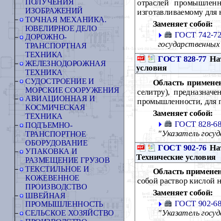
ПОЛУЧЕНИЯ
отраслей промышленн
ИЗОБРАЖЕНИЙ
изготавливаемому для н
ТОЧНАЯ МЕХАНИКА.
Заменяет собой:
ЮВЕЛИРНОЕ ДЕЛО
ГОСТ 742-7
ДОРОЖНО-
государственных
ТРАНСПОРТНАЯ
ТЕХНИКА
ГОСТ 828-77
Нат
ЖЕЛЕЗНОДОРОЖНАЯ
условия
ТЕХНИКА
СУДОСТРОЕНИЕ И
Область примене
МОРСКИЕ СООРУЖЕНИЯ
селитру), предназначе
АВИАЦИОННАЯ И
промышленности, для по
КОСМИЧЕСКАЯ
Заменяет собой:
ТЕХНИКА
ГОСТ 828-6
ПОДЪЕМНО-
"Указатель госу
ТРАНСПОРТНОЕ
ОБОРУДОВАНИЕ
ГОСТ 902-76
Нат
УПАКОВКА И
Технические условия
РАЗМЕЩЕНИЕ ГРУЗОВ
ТЕКСТИЛЬНОЕ И
Область примене
КОЖЕВЕННОЕ
собой раствор кислой 
ПРОИЗВОДСТВО
Заменяет собой:
ШВЕЙНАЯ
ГОСТ 902-6
ПРОМЫШЛЕННОСТЬ
"Указатель госу
СЕЛЬСКОЕ ХОЗЯЙСТВО