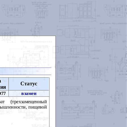
а
Статус
ния
977
взамен
ат (трехзамещенный
мышленности, пищевой