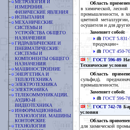
МЕТРОЛОГИЯ И
Область примене
ИЗМЕРЕНИЯ.
в химической, лесной
ФИЗИЧЕСКИЕ ЯВЛЕНИЯ
промышленности, в хо
ИСПЫТАНИЯ
цветной металлургии,
МЕХАНИЧЕСКИЕ
осушителя и для других
СИСТЕМЫ И
Заменяет собой:
УСТРОЙСТВА ОБЩЕГО
НАЗНАЧЕНИЯ
ГОСТ 5.831-
ГИДРАВЛИЧЕСКИЕ И
продукции»
ПНЕВМАТИЧЕСКИЕ
ГОСТ 450-7
СИСТЕМЫ И
КОМПОНЕНТЫ ОБЩЕГО
ГОСТ 596-89
Нат
НАЗНАЧЕНИЯ
Технические условия
МАШИНОСТРОЕНИЕ
Область примене
ЭНЕРГЕТИКА И
сульфид), предназн
ТЕПЛОТЕХНИКА
промышленности.
ЭЛЕКТРОТЕХНИКА
ЭЛЕКТРОНИКА
Заменяет собой:
ТЕЛЕКОММУНИКАЦИИ.
ГОСТ 596-7
АУДИО-И
ВИДЕОТЕХНИКА
ГОСТ 742-78
Бар
ИНФОРМАЦИОННЫЕ
условия
ТЕХНОЛОГИИ. МАШИНЫ
Область примене
КОНТОРСКИЕ
для химической промы
ТЕХНОЛОГИЯ