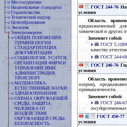
Мостостроение
ГОСТ 244-76
Нат
Национальные стандарты
условия
Строительство
Технический надзор
Область примен
Ценообразование
предназначенный для
Экология
химической и других 
Электроэнергия
ОБЩИЕ ПОЛОЖЕНИЯ.
Заменяет собой:
ТЕРМИНОЛОГИЯ.
ГОСТ 5.1189
СТАНДАРТИЗАЦИЯ.
качеству аттесто
ДОКУМЕНТАЦИЯ
ГОСТ 244-6
СОЦИОЛОГИЯ. УСЛУГИ.
ОРГАНИЗАЦИЯ ФИРМ И
ГОСТ 246-76
Гид
УПРАВЛЕНИЕ ИМИ.
условия
АДМИНИСТРАЦИЯ.
ТРАНСПОРТ
Область примене
МАТЕМАТИКА.
натрия), предназна
ЕСТЕСТВЕННЫЕ НАУКИ
промышленности.
ЗДРАВООХРАНЕНИЕ
Заменяет собой:
ОХРАНА ОКРУЖАЮЩЕЙ
ГОСТ 246-6
СРЕДЫ, ЗАЩИТА
государственных
ЧЕЛОВЕКА ОТ
ВОЗДЕЙСТВИЯ
ГОСТ 450-77
ОКРУЖАЮЩЕЙ СРЕДЫ.
условия
БЕЗОПАСНОСТЬ