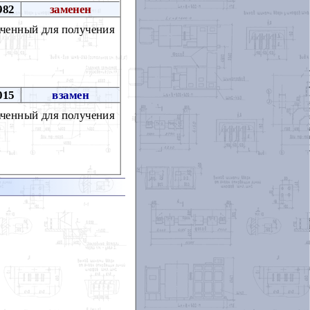
982
заменен
аченный для получения
015
взамен
аченный для получения