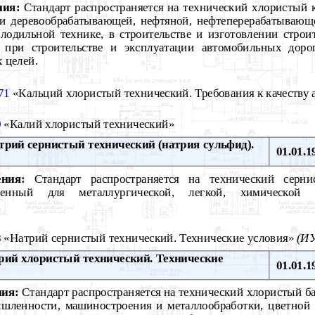
ния:
Стандарт распространяется на технический хлористый
 и деревообрабатывающей, нефтяной, нефтеперерабатывающ
лодильной технике, в строительстве и изготовлении строи
 при строительстве и эксплуатации автомобильных дорог
 целей.
71
«Кальций хлористый технический. Требования к качеству 
0
«Калий хлористый технический»
рий сернистый технический (натрия сульфид).
01.01.1
ния:
Стандарт распространяется на технический серни
аченный для металлургической, легкой, химической
8
«Натрий сернистый технический. Технические условия»
(ИУ
ий хлористый технический. Технические
01.01.1
ния:
Стандарт распространяется на технический хлористый б
шленности, машиностроения и металлообработки, цветной 