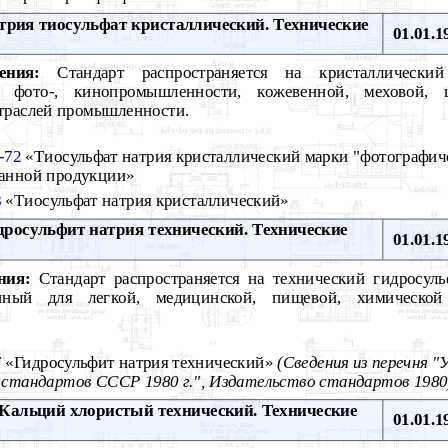
рия тиосульфат кристаллический. Технические
01.01.1
ения:
Стандарт распространяется на кристаллический
 фото-, кинопромышленности, кожевенной, меховой, ц
отраслей промышленности.
-72
«Тиосульфат натрия кристаллический марки "фотографиче
ванной продукции»
8
«Тиосульфат натрия кристаллический»
росульфит натрия технический. Технические
01.01.1
ния:
Стандарт распространяется на технический гидросуль
ченный для легкой, медицинской, пищевой, химическо
7
«Гидросульфит натрия технический»
(Сведения из перечня "
 стандартов СССР 1980 г.", Издательство стандартов 1980
Кальций хлористый технический. Технические
01.01.1