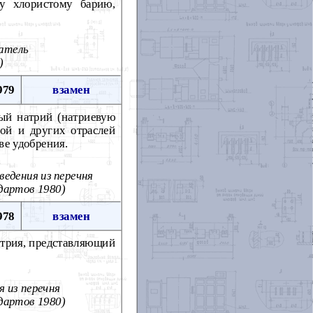
му хлористому барию,
затель
)
979
взамен
лый натрий (натриевую
ной и других отраслей
ве удобрения.
ведения из перечня
дартов 1980)
978
взамен
атрия, представляющий
я из перечня
дартов 1980)