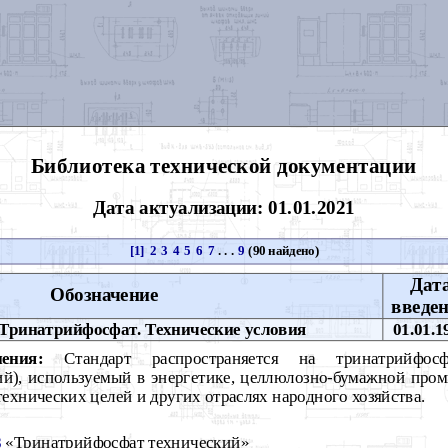
Библиотека технической документации
Дата актуализации: 01.01.2021
[1]
2
3
4
5
6
7
. . .
9
(90 найдено)
Дат
Обозначение
введе
Тринатрийфосфат. Технические условия
01.01.1
ения:
Стандарт распространяется на тринатрийфосф
й), используемый в энергетике, целлюлозно-бумажной про
ехнических целей и других отраслях народного хозяйства.
8
«Тринатрийфосфат технический»