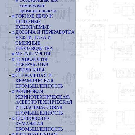
Оборудование для
химической
промышленности
ГОРНОЕ ДЕЛО И
ПОЛЕЗНЫЕ
ИСКОПАЕМЫЕ
ДОБЫЧА И ПЕРЕРАБОТКА
НЕФТИ, ГАЗА И
СМЕЖНЫЕ
ПРОИЗВОДСТВА
МЕТАЛЛУРГИЯ
ТЕХНОЛОГИЯ
ПЕРЕРАБОТКИ
ДРЕВЕСИНЫ
СТЕКОЛЬНАЯ И
КЕРАМИЧЕСКАЯ
ПРОМЫШЛЕННОСТЬ
РЕЗИНОВАЯ,
РЕЗИНОТЕХНИЧЕСКАЯ,
АСБЕСТОТЕХНИЧЕСКАЯ
И ПЛАСТМАССОВАЯ
ПРОМЫШЛЕННОСТЬ
ЦЕЛЛЮЛОЗНО-
БУМАЖНАЯ
ПРОМЫШЛЕННОСТЬ
ЛАКОКРАСОЧНАЯ