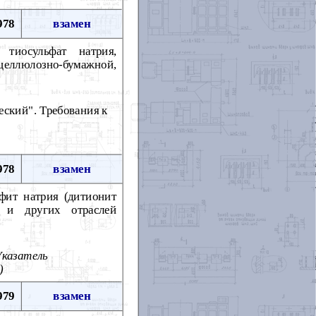
978
взамен
 тиосульфат натрия,
еллюлозно-бумажной,
ский". Требования к
978
взамен
фит натрия (дитионит
й и других отраслей
Указатель
)
979
взамен