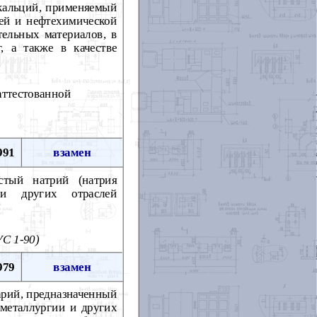
 кальций, применяемый
ей и нефтехимической
тельных материалов, в
, а также в качестве
аттестованной
991
взамен
стый натрий (натрия
 и других отраслей
С 1-90)
979
взамен
арий, предназначенный
металлургии и других