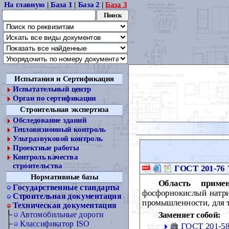
На главную
|
База 1
|
База 2
|
База 3
Испытания и Сертификация
Испытательный центр
Орган по сертификации
Строительная экспертиза
Обследование зданий
Тепловизионный контроль
Ультразвуковой контроль
Проектные работы
Контроль качества
строительства
ГОСТ 201-76
Нормативные базы
Область примен
Государственные стандарты
фосфорнокислый натри
Строительная документация
промышленности, для т
Техническая документация
Заменяет собой:
Автомобильные дороги
Классификатор ISO
ГОСТ 201-5