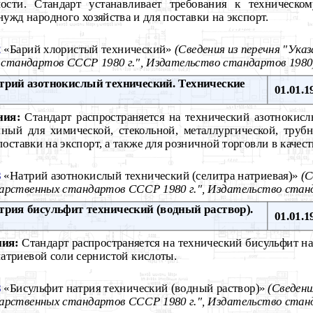
ости. Стандарт устанавливает требования к техническо
ужд народного хозяйства и для поставки на экспорт.
2
«Барий хлористый технический»
(Сведения из перечня "Ука
 стандартов СССР 1980 г.", Издательство стандартов 1980
рий азотнокислый технический. Технические
01.01.1
ния:
Стандарт распространяется на технический азотнокис
нный для химической, стекольной, металлургической, труб
ставки на экспорт, а также для розничной торговли в качест
8
«Натрий азотнокислый технический (селитра натриевая)»
(С
дарственных стандартов СССР 1980 г.", Издательство стан
рия бисульфит технический (водный раствор).
01.01.1
ния:
Стандарт распространяется на технический бисульфит н
натриевой соли сернистой кислоты.
8
«Бисульфит натрия технический (водный раствор)»
(Сведени
дарственных стандартов СССР 1980 г.", Издательство стан