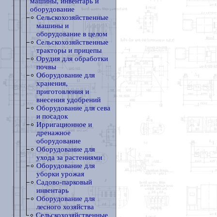
машины, инвентарь и
оборудование
Сельскохозяйственные
машины и
оборудование в целом
Сельскохозяйственные
тракторы и прицепы
Орудия для обработки
почвы
Оборудование для
хранения,
приготовления и
внесения удобрений
Оборудование для сева
и посадок
Ирригационное и
дренажное
оборудование
Оборудование для
ухода за растениями
Оборудование для
уборки урожая
Садово-парковый
инвентарь
Оборудование для
лесного хозяйства
Сельскохозяйственные