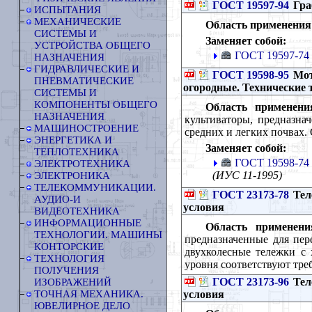
ГОСТ 19597-94
Гра
ИСПЫТАНИЯ
МЕХАНИЧЕСКИЕ
Область применения
СИСТЕМЫ И
Заменяет собой:
УСТРОЙСТВА ОБЩЕГО
ГОСТ 19597-74
НАЗНАЧЕНИЯ
ГИДРАВЛИЧЕСКИЕ И
ГОСТ 19598-95
Мот
ПНЕВМАТИЧЕСКИЕ
огородные. Технические 
СИСТЕМЫ И
КОМПОНЕНТЫ ОБЩЕГО
Область применени
НАЗНАЧЕНИЯ
культиваторы, предназна
МАШИНОСТРОЕНИЕ
средних и легких почвах.
ЭНЕРГЕТИКА И
Заменяет собой:
ТЕПЛОТЕХНИКА
ГОСТ 19598-74
ЭЛЕКТРОТЕХНИКА
(ИУС 11-1995)
ЭЛЕКТРОНИКА
ТЕЛЕКОММУНИКАЦИИ.
ГОСТ 23173-78
Тел
АУДИО-И
условия
ВИДЕОТЕХНИКА
ИНФОРМАЦИОННЫЕ
Область применени
ТЕХНОЛОГИИ. МАШИНЫ
предназначенные для пере
КОНТОРСКИЕ
двухколесные тележки с 
ТЕХНОЛОГИЯ
уровня соответствуют тре
ПОЛУЧЕНИЯ
ГОСТ 23173-96
Тел
ИЗОБРАЖЕНИЙ
условия
ТОЧНАЯ МЕХАНИКА.
ЮВЕЛИРНОЕ ДЕЛО