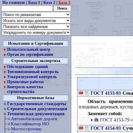
На главную
|
База 1
|
База 2
|
База 3
Испытания и Сертификация
Испытательный центр
Орган по сертификации
Строительная экспертиза
Обследование зданий
Тепловизионный контроль
Ультразвуковой контроль
Проектные работы
Контроль качества
строительства
ГОСТ 4153-93
Сека
Нормативные базы
Область применени
Государственные стандарты
плодовых деревьев, куста
Строительная документация
Заменяет собой:
Техническая документация
Автомобильные дороги
ГОСТ 4153-79
«
Классификатор ISO
ГОСТ 4154-93
Сучк
Мостостроение