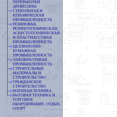
ПЕРЕРАБОТКИ
ДРЕВЕСИНЫ
СТЕКОЛЬНАЯ И
КЕРАМИЧЕСКАЯ
ПРОМЫШЛЕННОСТЬ
РЕЗИНОВАЯ,
РЕЗИНОТЕХНИЧЕСКАЯ,
АСБЕСТОТЕХНИЧЕСКАЯ
И ПЛАСТМАССОВАЯ
ПРОМЫШЛЕННОСТЬ
ЦЕЛЛЮЛОЗНО-
БУМАЖНАЯ
ПРОМЫШЛЕННОСТЬ
ЛАКОКРАСОЧНАЯ
ПРОМЫШЛЕННОСТЬ
СТРОИТЕЛЬНЫЕ
МАТЕРИАЛЫ И
СТРОИТЕЛЬСТВО
ГРАЖДАНСКОЕ
СТРОИТЕЛЬСТВО
ВОЕННАЯ ТЕХНИКА
БЫТОВАЯ ТЕХНИКА И
ТОРГОВОЕ
ОБОРУДОВАНИЕ. ОТДЫХ.
СПОРТ