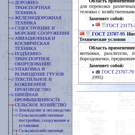
Область применения
ДОРОЖНО-
для перевозки различных
ТРАНСПОРТНАЯ
тележки с хозяйственным
ТЕХНИКА
ЖЕЛЕЗНОДОРОЖНАЯ
Заменяет собой:
ТЕХНИКА
ГОСТ 23173-7
СУДОСТРОЕНИЕ И
МОРСКИЕ СООРУЖЕНИЯ
ГОСТ 23707-95
Инс
АВИАЦИОННАЯ И
Технические условия
КОСМИЧЕСКАЯ
Область применения
ТЕХНИКА
мотыжки, рыхлители, п
ПОДЪЕМНО-
бороздовички, предназнач
ТРАНСПОРТНОЕ
ОБОРУДОВАНИЕ
Заменяет собой:
УПАКОВКА И
ГОСТ 23707-79
РАЗМЕЩЕНИЕ ГРУЗОВ
1995)
ТЕКСТИЛЬНОЕ И
КОЖЕВЕННОЕ
ПРОИЗВОДСТВО
ШВЕЙНАЯ
ПРОМЫШЛЕННОСТЬ
СЕЛЬСКОЕ ХОЗЯЙСТВО
Земледелие и лесоводство
Сельскохозяйственные
постройки, сооружения и
установки
Сельскохозяйственные