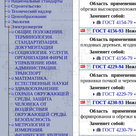
Национальные стандарты
Область применени
Строительство
обрезки высокорасположе
Технический надзор
Заменяет собой:
Ценообразование
Экология
ГОСТ 4154-79
«
Электроэнергия
ГОСТ 4156-93
Ножо
ОБЩИЕ ПОЛОЖЕНИЯ.
ТЕРМИНОЛОГИЯ.
Область применения
СТАНДАРТИЗАЦИЯ.
плодовых деревьев, ягодн
ДОКУМЕНТАЦИЯ
Заменяет собой:
СОЦИОЛОГИЯ. УСЛУГИ.
ОРГАНИЗАЦИЯ ФИРМ И
ГОСТ 4156-79
«
УПРАВЛЕНИЕ ИМИ.
ГОСТ 4229-94
Ножи
АДМИНИСТРАЦИЯ.
ТРАНСПОРТ
Область применени
МАТЕМАТИКА.
прививки почкой и черенк
ЕСТЕСТВЕННЫЕ НАУКИ
Заменяет собой:
ЗДРАВООХРАНЕНИЕ
ГОСТ 4229-79
«
ОХРАНА ОКРУЖАЮЩЕЙ
СРЕДЫ, ЗАЩИТА
ГОСТ 4230-93
Ножи
ЧЕЛОВЕКА ОТ
ВОЗДЕЙСТВИЯ
Область применени
ОКРУЖАЮЩЕЙ СРЕДЫ.
формирования и обрезки к
БЕЗОПАСНОСТЬ
Заменяет собой:
МЕТРОЛОГИЯ И
ГОСТ 4230-79
«
ИЗМЕРЕНИЯ.
ФИЗИЧЕСКИЕ ЯВЛЕНИЯ