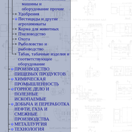
машины и
оборудование прочие
Удобрения
Пестициды и другие
агрохимикаты
Корма для животных
Пчеловодство
Охота
Рыболовство и
рыбоводство
Табак, табачные изделия и
соответствующее
оборудование
ПРОИЗВОДСТВО
ПИЩЕВЫХ ПРОДУКТОВ
ХИМИЧЕСКАЯ
ПРОМЫШЛЕННОСТЬ
ГОРНОЕ ДЕЛО И
ПОЛЕЗНЫЕ
ИСКОПАЕМЫЕ
ДОБЫЧА И ПЕРЕРАБОТКА
НЕФТИ, ГАЗА И
СМЕЖНЫЕ
ПРОИЗВОДСТВА
МЕТАЛЛУРГИЯ
ТЕХНОЛОГИЯ