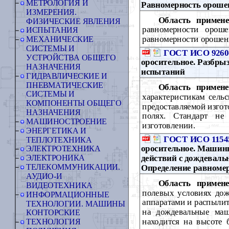
МЕТРОЛОГИЯ И
Равномерность ороше
ИЗМЕРЕНИЯ.
Область примене
ФИЗИЧЕСКИЕ ЯВЛЕНИЯ
равномерности орош
ИСПЫТАНИЯ
равномерности орошен
МЕХАНИЧЕСКИЕ
СИСТЕМЫ И
ГОСТ ИСО 9260
УСТРОЙСТВА ОБЩЕГО
оросительное. Разбры
НАЗНАЧЕНИЯ
испытаний
ГИДРАВЛИЧЕСКИЕ И
ПНЕВМАТИЧЕСКИЕ
Область примене
СИСТЕМЫ И
характеристикам сель
КОМПОНЕНТЫ ОБЩЕГО
предоставляемой изгот
НАЗНАЧЕНИЯ
полях. Стандарт не 
МАШИНОСТРОЕНИЕ
изготовлении.
ЭНЕРГЕТИКА И
ГОСТ ИСО 11545
ТЕПЛОТЕХНИКА
оросительное. Машины
ЭЛЕКТРОТЕХНИКА
действий с дождевал
ЭЛЕКТРОНИКА
ТЕЛЕКОММУНИКАЦИИ.
Определение равноме
АУДИО-И
Область примене
ВИДЕОТЕХНИКА
полевых условиях до
ИНФОРМАЦИОННЫЕ
аппаратами и распылит
ТЕХНОЛОГИИ. МАШИНЫ
на дождевальные маш
КОНТОРСКИЕ
находится на высоте 
ТЕХНОЛОГИЯ