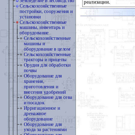
Земледелие и лесоводство
реализации.
Сельскохозяйственные
постройки, сооружения и
установки
Сельскохозяйственные
машины, инвентарь и
оборудование
Сельскохозяйственные
машины и
оборудование в целом
Сельскохозяйственные
тракторы и прицепы
Орудия для обработки
почвы
Оборудование для
хранения,
приготовления и
внесения удобрений
Оборудование для сева
и посадок
Ирригационное и
дренажное
оборудование
Оборудование для
ухода за растениями