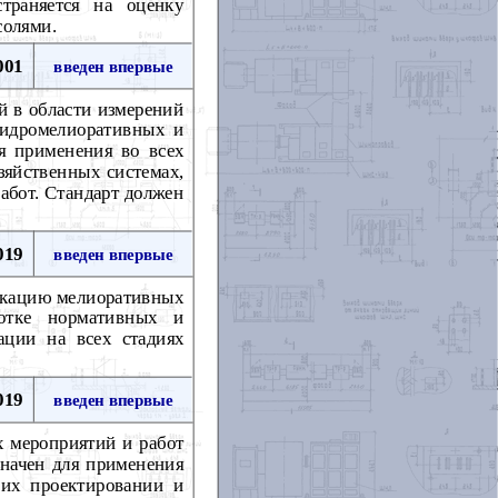
траняется на оценку
солями.
001
введен впервые
й в области измерений
гидромелиоративных и
ля применения во всех
зяйственных системах,
работ. Стандарт должен
019
введен впервые
фикацию мелиоративных
ботке нормативных и
ации на всех стадиях
019
введен впервые
 мероприятий и работ
значен для применения
 их проектировании и