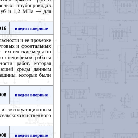
сных трубопроводов
руб и 1,2 МПа — для
016
введен впервые
пасности и ее проверке
руговых и фронтальных
е технические меры по
со спецификой работы
ости работ, которая
жающей среды данным
 машины, которые были
008
введен впервые
 и эксплуатационным
льскохозяйственного
008
введен впервые