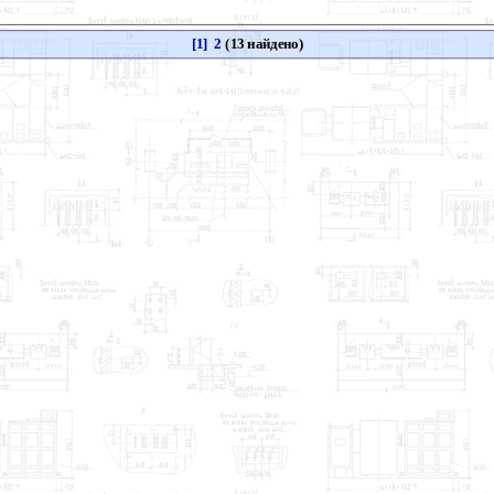
[1]
2
(13 найдено)