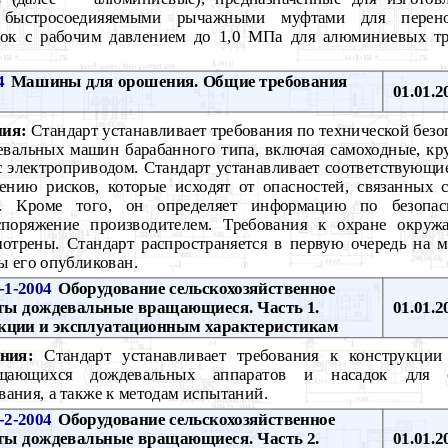
быстросоедияяемыми рычажными муфтами для перено
вок с рабочим давлением до 1,0 МПа для алюминиевых т
4
Машины для орошения. Общие требования
01.01.2
ния:
Стандарт устанавливает требования по технической безо
евальных машин барабанного типа, включая самоходные, к
 электроприводом. Стандарт устанавливает соответствующи
нию рисков, которые исходят от опасностей, связанных 
. Кроме того, он определяет информацию по безопасн
аспоряжение производителем. Требования к охране окру
мотрены. Стандарт распространяется в первую очередь на
ы его опубликован.
1-2004
Оборудование сельскохозяйственное
аты дождевальные вращающиеся. Часть 1.
01.01.2
укции и эксплуатационным характеристикам
ния:
Стандарт устанавливает требования к конструкции
ащающихся дождевальных аппаратов и насадок для се
вания, а также к методам испытаний.
2-2004
Оборудование сельскохозяйственное
аты дождевальные вращающиеся. Часть 2.
01.01.2