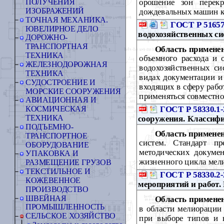
орошение зон перекр
ПОЛУЧЕНИЯ
ИЗОБРАЖЕНИЙ
дождевальных машин кр
ТОЧНАЯ МЕХАНИКА.
ГОСТ Р 51657
ЮВЕЛИРНОЕ ДЕЛО
водохозяйственных си
ДОРОЖНО-
ТРАНСПОРТНАЯ
Область примене
ТЕХНИКА
объемного расхода и 
ЖЕЛЕЗНОДОРОЖНАЯ
водохозяйственных си
ТЕХНИКА
видах документации и
СУДОСТРОЕНИЕ И
входящих в сферу рабо
МОРСКИЕ СООРУЖЕНИЯ
применяться совместн
АВИАЦИОННАЯ И
ГОСТ Р 58330.1-
КОСМИЧЕСКАЯ
ТЕХНИКА
сооружения. Классиф
ПОДЪЕМНО-
Область примене
ТРАНСПОРТНОЕ
систем. Стандарт п
ОБОРУДОВАНИЕ
методических докумен
УПАКОВКА И
жизненного цикла мел
РАЗМЕЩЕНИЕ ГРУЗОВ
ТЕКСТИЛЬНОЕ И
ГОСТ Р 58330.2-
КОЖЕВЕННОЕ
мероприятий и работ.
ПРОИЗВОДСТВО
ШВЕЙНАЯ
Область примене
ПРОМЫШЛЕННОСТЬ
в области мелиорации 
СЕЛЬСКОЕ ХОЗЯЙСТВО
при выборе типов и 