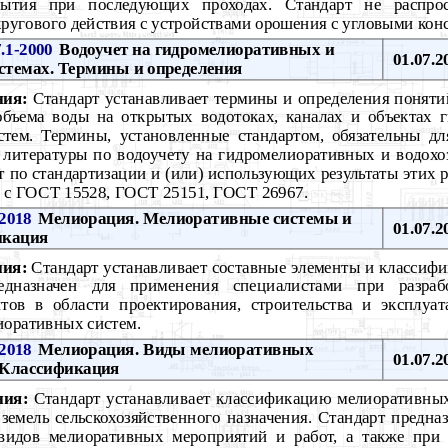
ытия при последующих проходах. Стандарт не распрос
угового действия с устройствами орошения с угловыми кон
.1-2000
Водоучет на гидромелиоративных и
01.07.2
стемах. Термины и определения
ния:
Стандарт устанавливает термины и определения поняти
объема воды на открытых водотоках, каналах и объектах 
стем. Термины, установленные стандартом, обязательны д
 литературы по водоучету на гидромелиоративных и водохо
т по стандартизации и (или) использующих результаты этих 
о с ГОСТ 15528, ГОСТ 25151, ГОСТ 26967.
2018
Мелиорация. Мелиоративные системы и
01.07.2
икация
ния:
Стандарт устанавливает составные элементы и класси
редназначен для применения специалистами при разра
тов в области проектирования, строительства и эксплуат
иоративных систем.
2018
Мелиорация. Виды мелиоративных
01.07.2
 Классификация
ния:
Стандарт устанавливает классификацию мелиоративных
земель сельскохозяйственного назначения. Стандарт предна
видов мелиоративных мероприятий и работ, а также при