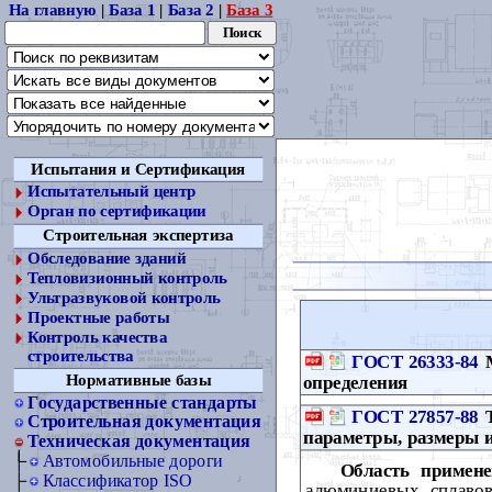
На главную
|
База 1
|
База 2
|
База 3
Испытания и Сертификация
Испытательный центр
Орган по сертификации
Строительная экспертиза
Обследование зданий
Тепловизионный контроль
Ультразвуковой контроль
Проектные работы
Контроль качества
строительства
ГОСТ 26333-84
М
Нормативные базы
определения
Государственные стандарты
ГОСТ 27857-88
Т
Строительная документация
параметры, размеры и
Техническая документация
Автомобильные дороги
Область примене
Классификатор ISO
алюминиевых сплавов