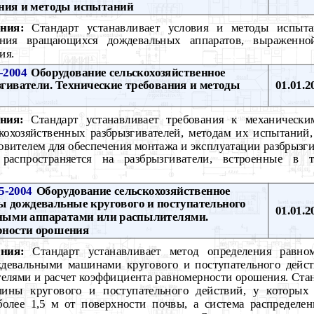
ния и методы испытаний
ния:
Стандарт устанавливает условия и методы испыт
ения вращающихся дождевальных аппаратов, выраженно
ия.
-2004
Оборудование сельскохозяйственное
згиватели. Технические требования и методы
01.01.2
ния:
Стандарт устанавливает требования к механическ
скохозяйственных разбрызгивателей, методам их испытаний
овителем для обеспечения монтажа и эксплуатации разбрызг
распространяется на разбрызгиватели, встроенные в 
-2004
Оборудование сельскохозяйственное
 дождевальные кругового и поступательного
01.01.2
ьными аппаратами или распылителями.
рности орошения
ния:
Стандарт устанавливает метод определения равно
ждевальными машинами кругового и поступательного дейс
елями и расчет коэффициента равномерности орошения. Стан
ины кругового и поступательного действий, у которых 
более 1,5 м от поверхности почвы, а система распределе