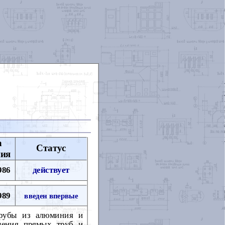
а
Статус
ния
986
действует
989
введен впервые
трубы из алюминия и
ления прямых труб и