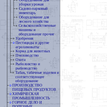
Оборудование для
уборки урожая
Садово-парковый
инвентарь
Оборудование для
лесного хозяйства
Сельскохозяйственные
машины и
оборудование прочие
Удобрения
Пестициды и другие
агрохимикаты
Корма для животных
Пчеловодство
Охота
Рыболовство и
рыбоводство
Табак, табачные изделия и
соответствующее
оборудование
ПРОИЗВОДСТВО
ПИЩЕВЫХ ПРОДУКТОВ
ХИМИЧЕСКАЯ
ПРОМЫШЛЕННОСТЬ
ГОРНОЕ ДЕЛО И
ПОЛЕЗНЫЕ