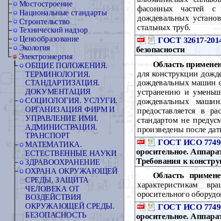
Мостостроение
фасонных частей с 
Национальные стандарты
дождевальных устано
Строительство
стальных труб.
Технический надзор
Ценообразование
ГОСТ 32617-201
Экология
безопасности
Электроэнергия
Область примене
ОБЩИЕ ПОЛОЖЕНИЯ.
для конструкции дожд
ТЕРМИНОЛОГИЯ.
дождевальных машин с
СТАНДАРТИЗАЦИЯ.
устранению и уменьше
ДОКУМЕНТАЦИЯ
СОЦИОЛОГИЯ. УСЛУГИ.
дождевальных машин
ОРГАНИЗАЦИЯ ФИРМ И
предоставляется в р
УПРАВЛЕНИЕ ИМИ.
стандартом не предус
АДМИНИСТРАЦИЯ.
произведены после дат
ТРАНСПОРТ
ГОСТ ИСО 7749-
МАТЕМАТИКА.
оросительное. Аппар
ЕСТЕСТВЕННЫЕ НАУКИ
Требования к констр
ЗДРАВООХРАНЕНИЕ
ОХРАНА ОКРУЖАЮЩЕЙ
Область примене
СРЕДЫ, ЗАЩИТА
характеристикам вр
ЧЕЛОВЕКА ОТ
оросительного оборудо
ВОЗДЕЙСТВИЯ
ОКРУЖАЮЩЕЙ СРЕДЫ.
ГОСТ ИСО 7749-
БЕЗОПАСНОСТЬ
оросительное. Аппар