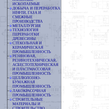
ИСКОПАЕМЫЕ
ДОБЫЧА И ПЕРЕРАБОТКА
НЕФТИ, ГАЗА И
СМЕЖНЫЕ
ПРОИЗВОДСТВА
МЕТАЛЛУРГИЯ
ТЕХНОЛОГИЯ
ПЕРЕРАБОТКИ
ДРЕВЕСИНЫ
СТЕКОЛЬНАЯ И
КЕРАМИЧЕСКАЯ
ПРОМЫШЛЕННОСТЬ
РЕЗИНОВАЯ,
РЕЗИНОТЕХНИЧЕСКАЯ,
АСБЕСТОТЕХНИЧЕСКАЯ
И ПЛАСТМАССОВАЯ
ПРОМЫШЛЕННОСТЬ
ЦЕЛЛЮЛОЗНО-
БУМАЖНАЯ
ПРОМЫШЛЕННОСТЬ
ЛАКОКРАСОЧНАЯ
ПРОМЫШЛЕННОСТЬ
СТРОИТЕЛЬНЫЕ
МАТЕРИАЛЫ И
СТРОИТЕЛЬСТВО