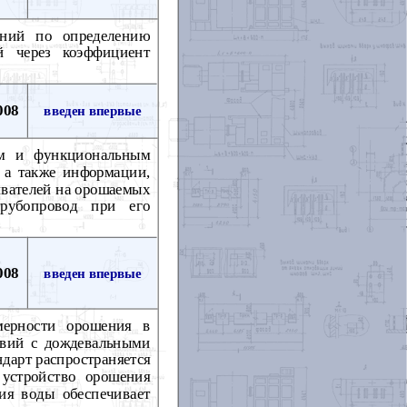
аний по определению
й через коэффициент
008
введен впервые
им и функциональным
, а также информации,
ивателей на орошаемых
трубопровод при его
008
введен впервые
мерности орошения в
твий с дождевальными
дарт распространяется
устройство орошения
ния воды обеспечивает