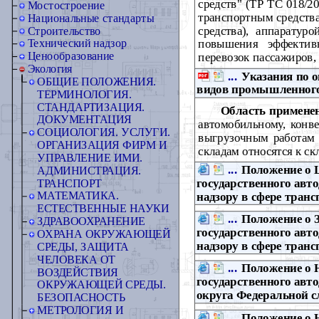
средств" (ТР ТС 018/2
Мостостроение
транспортным средства
Национальные стандарты
средства), аппарату
Строительство
повышения эффектив
Технический надзор
Ценообразование
перевозок пассажиров,
Экология
...
Указания по 
ОБЩИЕ ПОЛОЖЕНИЯ.
видов промышленного
ТЕРМИНОЛОГИЯ.
СТАНДАРТИЗАЦИЯ.
Область примене
ДОКУМЕНТАЦИЯ
автомобильному, конве
СОЦИОЛОГИЯ. УСЛУГИ.
выгрузочным работам 
ОРГАНИЗАЦИЯ ФИРМ И
складам относятся к с
УПРАВЛЕНИЕ ИМИ.
...
Положение о 
АДМИНИСТРАЦИЯ.
государственного авт
ТРАНСПОРТ
надзору в сфере транс
МАТЕМАТИКА.
ЕСТЕСТВЕННЫЕ НАУКИ
...
Положение о 
ЗДРАВООХРАНЕНИЕ
государственного авт
ОХРАНА ОКРУЖАЮЩЕЙ
надзору в сфере транс
СРЕДЫ, ЗАЩИТА
ЧЕЛОВЕКА ОТ
...
Положение о 
ВОЗДЕЙСТВИЯ
государственного авт
ОКРУЖАЮЩЕЙ СРЕДЫ.
округа Федеральной с
БЕЗОПАСНОСТЬ
МЕТРОЛОГИЯ И
...
Положение о 