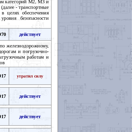
вам категорий М2, М3 и
(далее - транспортные
в целях обеспечения
уровня безопасности
970
действует
по железнодорожному,
дорогам и погрузочно-
ыгрузочным работам и
зов
017
утратил силу
017
действует
017
действует