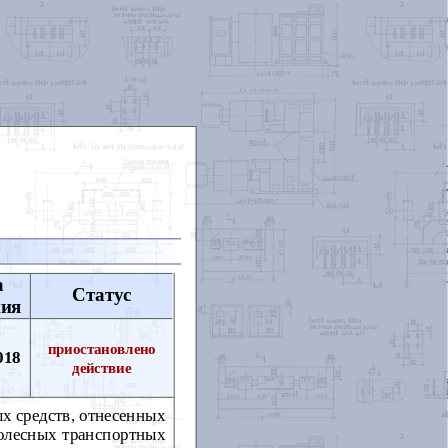
а
Статус
ния
приостановлено
018
действие
х средств, отнесенных
колесных транспортных