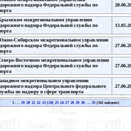
одорожного надзора Федеральной службы по
28.06.2
порта
Крымском межрегиональном управлении
одорожного надзора Федеральной службы по
13.05.2
порта
Южно-Сибирском межрегиональном управлении
одорожного надзора Федеральной службы по
27.06.2
порта
Северо-Восточном межрегиональном управлении
одорожного надзора Федеральной службы по
27.06.2
порта
Западном межрегиональном управлении
одорожного надзора Центрального федерального
27.06.2
лужбы по надзору в сфере транспорта
1
. . .
19
20
21
22
23
[24]
25
26
27
28
29
30
. . .
35
(342 найдено)