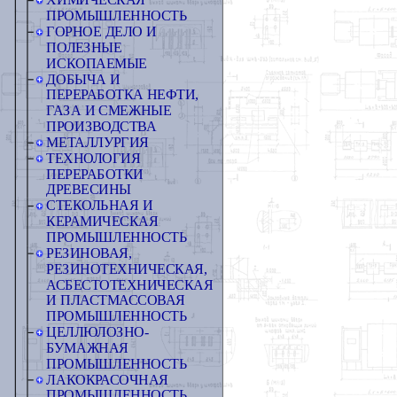
ХИМИЧЕСКАЯ
ПРОМЫШЛЕННОСТЬ
ГОРНОЕ ДЕЛО И
ПОЛЕЗНЫЕ
ИСКОПАЕМЫЕ
ДОБЫЧА И
ПЕРЕРАБОТКА НЕФТИ,
ГАЗА И СМЕЖНЫЕ
ПРОИЗВОДСТВА
МЕТАЛЛУРГИЯ
ТЕХНОЛОГИЯ
ПЕРЕРАБОТКИ
ДРЕВЕСИНЫ
СТЕКОЛЬНАЯ И
КЕРАМИЧЕСКАЯ
ПРОМЫШЛЕННОСТЬ
РЕЗИНОВАЯ,
РЕЗИНОТЕХНИЧЕСКАЯ,
АСБЕСТОТЕХНИЧЕСКАЯ
И ПЛАСТМАССОВАЯ
ПРОМЫШЛЕННОСТЬ
ЦЕЛЛЮЛОЗНО-
БУМАЖНАЯ
ПРОМЫШЛЕННОСТЬ
ЛАКОКРАСОЧНАЯ
ПРОМЫШЛЕННОСТЬ