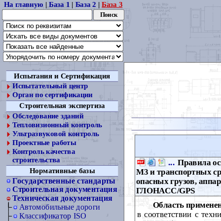
На главную
|
База 1
|
База 2
|
База 3
Испытания и Сертификация
Испытательный центр
Орган по сертификации
Строительная экспертиза
Обследование зданий
Тепловизионный контроль
Ультразвуковой контроль
Проектные работы
Контроль качества
строительства
...
Правила ос
Нормативные базы
М3 и транспортных ср
опасных грузов, апп
Государственные стандарты
Строительная документация
ГЛОНАСС/GPS
Техническая документация
Область примене
Автомобильные дороги
в соответствии с тех
Классификатор ISO