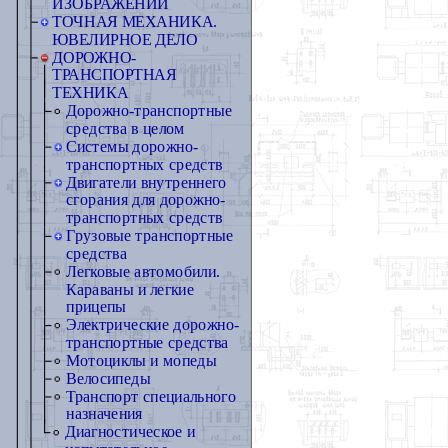
ИЗОБРАЖЕНИЙ
ТОЧНАЯ МЕХАНИКА.
ЮВЕЛИРНОЕ ДЕЛО
ДОРОЖНО-
ТРАНСПОРТНАЯ
ТЕХНИКА
Дорожно-транспортные
средства в целом
Системы дорожно-
транспортных средств
Двигатели внутреннего
сгорания для дорожно-
транспортных средств
Грузовые транспортные
средства
Легковые автомобили.
Караваны и легкие
прицепы
Электрические дорожно-
транспортные средства
Мотоциклы и мопеды
Велосипеды
Транспорт специального
назначения
Диагностическое и