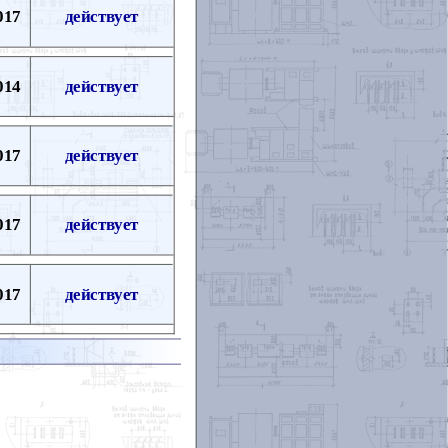
017
действует
014
действует
017
действует
017
действует
017
действует