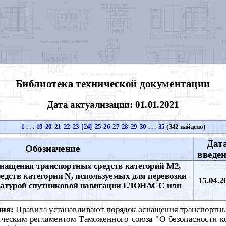
Библиотека технической документации
Дата актуализации: 01.01.2021
1
. . .
19
20
21
22
23
[24]
25
26
27
28
29
30
. . .
35
(342 найдено)
Дат
Обозначение
введе
нащения транспортных средств категорий М2,
едств категории N, используемых для перевозки
15.04.2
аратурой спутниковой навигации ГЛОНАСС или
ния:
Правила устанавливают порядок оснащения транспортны
ническим регламентом Таможенного союза "О безопасности 