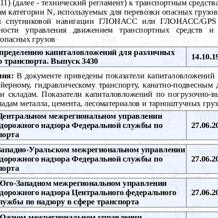
011) (далее - технический регламент) к транспортным средст
м категории N, используемых для перевозки опасных грузов 
рой спутниковой навигации ГЛОНАСС или ГЛОНАСС/GPS 
ности управления движением транспортных средств и 
 опасных грузов
определению капиталовложений для различных
14.10.1
 транспорта. Выпуск 3430
ния:
В документе приведены показатели капиталовложений 
йерному, гидравлическому транспорту, канатно-подвесным 
и складам. Показатели капиталовложений по погрузочно-в
кладам металла, цемента, лесоматериалов и тарноштучных гру
Центральном межрегиональном управлении
одорожного надзора Федеральной службы по
27.06.2
порта
Западно-Уральском межрегиональном управлении
одорожного надзора Федеральной службы по
27.06.2
порта
Юго-Западном межрегиональном управлении
одорожного надзора Центрального федерального
27.06.2
лужбы по надзору в сфере транспорта
Южном межрегиональном управлении