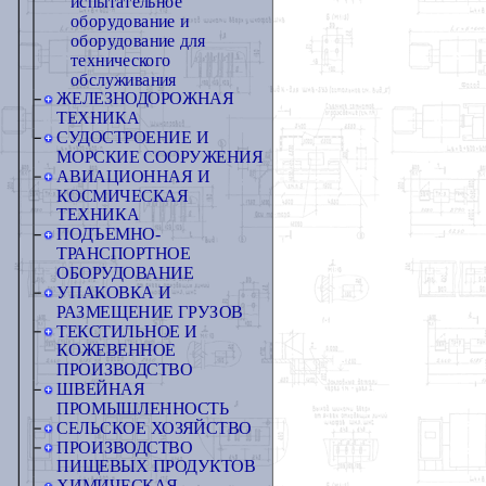
испытательное
оборудование и
оборудование для
технического
обслуживания
ЖЕЛЕЗНОДОРОЖНАЯ
ТЕХНИКА
СУДОСТРОЕНИЕ И
МОРСКИЕ СООРУЖЕНИЯ
АВИАЦИОННАЯ И
КОСМИЧЕСКАЯ
ТЕХНИКА
ПОДЪЕМНО-
ТРАНСПОРТНОЕ
ОБОРУДОВАНИЕ
УПАКОВКА И
РАЗМЕЩЕНИЕ ГРУЗОВ
ТЕКСТИЛЬНОЕ И
КОЖЕВЕННОЕ
ПРОИЗВОДСТВО
ШВЕЙНАЯ
ПРОМЫШЛЕННОСТЬ
СЕЛЬСКОЕ ХОЗЯЙСТВО
ПРОИЗВОДСТВО
ПИЩЕВЫХ ПРОДУКТОВ