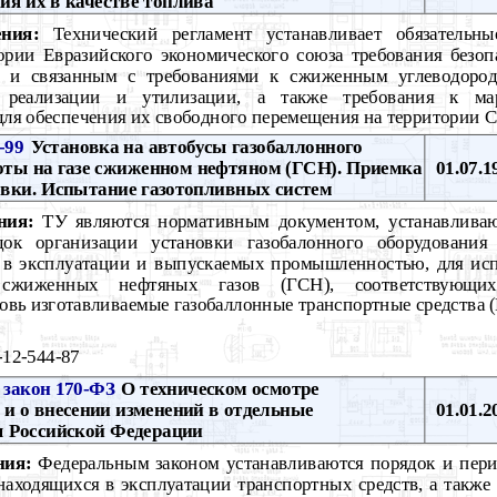
ия их в качестве топлива
ния:
Технический регламент устанавливает обязательн
ории Евразийского экономического союза требования безо
м и связанным с требованиями к сжиженным углеводород
и, реализации и утилизации, а также требования к м
для обеспечения их свободного перемещения на территории 
-99
Установка на автобусы газобаллонного
оты на газе сжиженном нефтяном (ГСН). Приемка
01.07.1
овки. Испытание газотопливных систем
ния:
ТУ являются нормативным документом, устанавлива
ок организации установки газобалонного оборудования 
я в эксплуатации и выпускаемых промышленностью, для исп
 сжиженных нефтяных газов (ГСН), соответствующ
новь изготавливаемые газобаллонные транспортные средства 
12-544-87
закон 170-ФЗ
О техническом осмотре
 и о внесении изменений в отдельные
01.01.2
ы Российской Федерации
ния:
Федеральным законом устанавливаются порядок и пери
находящихся в эксплуатации транспортных средств, а также