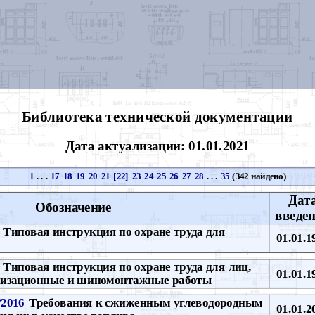
Библиотека технической документации
Дата актуализации: 01.01.2021
1
. . .
17
18
19
20
21
[22]
23
24
25
26
27
28
. . .
35
(342 найдено)
Дат
Обозначение
введе
Типовая инструкция по охране труда для
01.01.1
Типовая инструкция по охране труда для лиц,
01.01.1
изационные и шиномонтажные работы
2016
Требования к сжиженным углеводородным
01.01.2