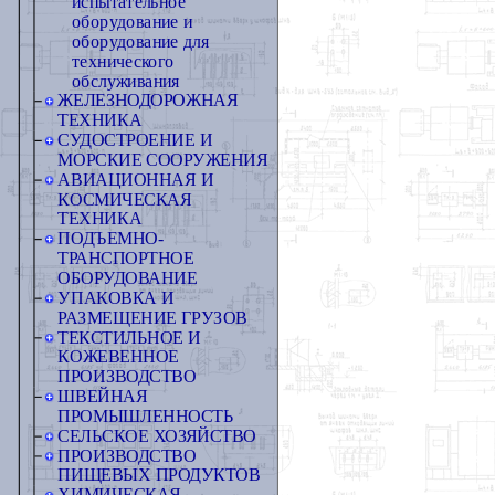
испытательное
оборудование и
оборудование для
технического
обслуживания
ЖЕЛЕЗНОДОРОЖНАЯ
ТЕХНИКА
СУДОСТРОЕНИЕ И
МОРСКИЕ СООРУЖЕНИЯ
АВИАЦИОННАЯ И
КОСМИЧЕСКАЯ
ТЕХНИКА
ПОДЪЕМНО-
ТРАНСПОРТНОЕ
ОБОРУДОВАНИЕ
УПАКОВКА И
РАЗМЕЩЕНИЕ ГРУЗОВ
ТЕКСТИЛЬНОЕ И
КОЖЕВЕННОЕ
ПРОИЗВОДСТВО
ШВЕЙНАЯ
ПРОМЫШЛЕННОСТЬ
СЕЛЬСКОЕ ХОЗЯЙСТВО
ПРОИЗВОДСТВО
ПИЩЕВЫХ ПРОДУКТОВ