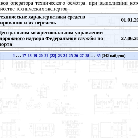
ков оператора технического осмотра, при выполнении кот
ачестве технических экспертов
ехнические характеристики средств
01.01.2
тирования и их перечень
Центральном межрегиональном управлении
одорожного надзора Федеральной службы по
27.06.2
порта
1
. . .
17
18
19
20
21
[22]
23
24
25
26
27
28
. . .
35
(342 найдено)