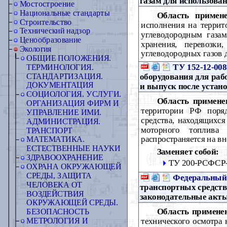
газам для использован
Мостостроение
Национальные стандарты
Область примене
Строительство
исполнения на террит
Технический надзор
углеводородным газа
Ценообразование
хранения, перевозк
Экология
углеводородных газов 
ОБЩИЕ ПОЛОЖЕНИЯ.
ТУ 152-12-008
ТЕРМИНОЛОГИЯ.
оборудования для раб
СТАНДАРТИЗАЦИЯ.
ДОКУМЕНТАЦИЯ
и выпуск после устан
СОЦИОЛОГИЯ. УСЛУГИ.
Область примене
ОРГАНИЗАЦИЯ ФИРМ И
территории РФ поряд
УПРАВЛЕНИЕ ИМИ.
средства, находящихс
АДМИНИСТРАЦИЯ.
моторного топлива
ТРАНСПОРТ
распространяется на в
МАТЕМАТИКА.
ЕСТЕСТВЕННЫЕ НАУКИ
Заменяет собой:
ЗДРАВООХРАНЕНИЕ
ТУ 200-РСФСР-
ОХРАНА ОКРУЖАЮЩЕЙ
СРЕДЫ, ЗАЩИТА
Федеральный 
ЧЕЛОВЕКА ОТ
транспортных средств
ВОЗДЕЙСТВИЯ
законодательные акт
ОКРУЖАЮЩЕЙ СРЕДЫ.
Область примене
БЕЗОПАСНОСТЬ
технического осмотра 
МЕТРОЛОГИЯ И