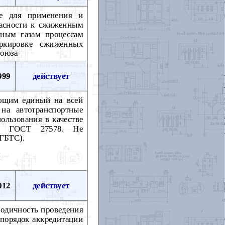
ые для применения и
пасности к сжиженным
ным газам процессам
аркировке сжиженных
Союза
999
действует
ющим единый на всей
на автотранспортные
ользования в качестве
их ГОСТ 27578. Не
(ГБТС).
012
действует
одичность проведения
 порядок аккредитации