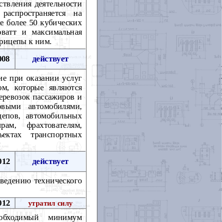
ствления деятельности
распространяется на
е более 50 кубических
ватт и максимальная
прицепы к ним.
008
действует
е при оказании услуг
м, которые являются
еревозок пассажиров и
ковыми автомобилями,
епов, автомобильных
ам, фрахтователям,
ъектах транспортных
012
действует
оведению технического
012
утратил силу
обходимый минимум