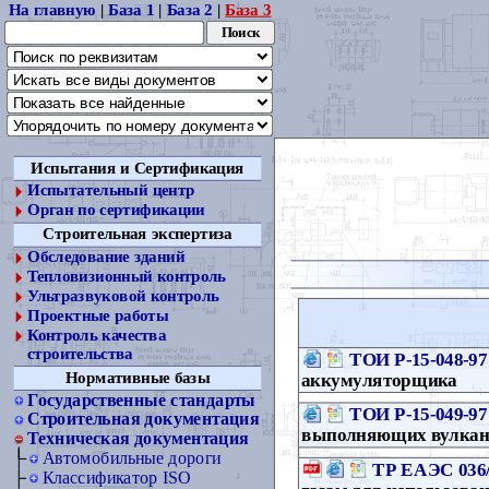
На главную
|
База 1
|
База 2
|
База 3
Испытания и Сертификация
Испытательный центр
Орган по сертификации
Строительная экспертиза
Обследование зданий
Тепловизионный контроль
Ультразвуковой контроль
Проектные работы
Контроль качества
строительства
ТОИ Р-15-048-97
Нормативные базы
аккумуляторщика
Государственные стандарты
ТОИ Р-15-049-97
Строительная документация
выполняющих вулкан
Техническая документация
Автомобильные дороги
ТР ЕАЭС 036/
Классификатор ISO