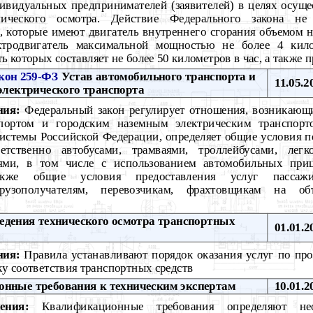
ивидуальных предпринимателей (заявителей) в целях осуще
ического осмотра. Действие Федерального закона не 
, которые имеют двигатель внутреннего сгорания объемом н
ктродвигатель максимальной мощностью не более 4 кило
ь которых составляет не более 50 километров в час, а также 
кон 259-ФЗ
Устав автомобильного транспорта и
11.05.2
 электрического транспорта
ния:
Федеральный закон регулирует отношения, возникающи
портом и городским наземным электрическим транспорто
истемы Российской Федерации, определяет общие условия п
ветственно автобусами, трамваями, троллейбусами, лег
ями, в том числе с использованием автомобильных приц
кже общие условия предоставления услуг пассажир
грузополучателям, перевозчикам, фрахтовщикам на об
дения технического осмотра транспортных
01.01.2
ния:
Правила устанавливают порядок оказания услуг по пр
ку соответствия транспортных средств
нные требования к техническим экспертам
10.01.2
ения:
Квалификационные требования определяют не