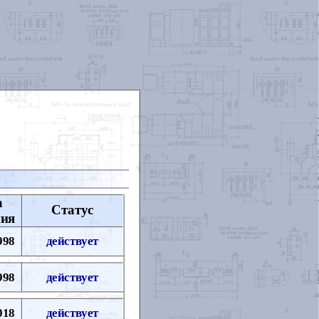
а
Статус
ния
998
действует
998
действует
018
действует