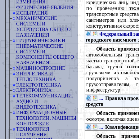
ИЗМЕРЕНИЯ.
юридических лиц, инд
ФИЗИЧЕСКИЕ ЯВЛЕНИЯ
по проведению техн
ИСПЫТАНИЯ
транспортные средства
МЕХАНИЧЕСКИЕ
сантиметров или эле
СИСТЕМЫ И
конструктивная скорост
УСТРОЙСТВА ОБЩЕГО
Федеральный за
НАЗНАЧЕНИЯ
городского наземного
ГИДРАВЛИЧЕСКИЕ И
ПНЕВМАТИЧЕСКИЕ
Область примене
СИСТЕМЫ И
автомобильным транс
КОМПОНЕНТЫ ОБЩЕГО
частью транспортной с
НАЗНАЧЕНИЯ
багажа, грузов соот
МАШИНОСТРОЕНИЕ
грузовыми автомобил
ЭНЕРГЕТИКА И
полуприцепов а та
ТЕПЛОТЕХНИКА
грузоотправителям, 
ЭЛЕКТРОТЕХНИКА
инфраструктур
ЭЛЕКТРОНИКА
ТЕЛЕКОММУНИКАЦИИ.
...
Правила прове
АУДИО-И
средств
ВИДЕОТЕХНИКА
ИНФОРМАЦИОННЫЕ
Область примене
ТЕХНОЛОГИИ. МАШИНЫ
осмотра, включая оцен
КОНТОРСКИЕ
...
Квалификацио
ТЕХНОЛОГИЯ
ПОЛУЧЕНИЯ
Область примен