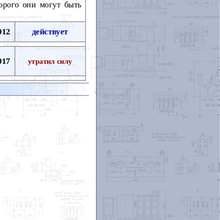
орого они могут быть
012
действует
017
утратил силу