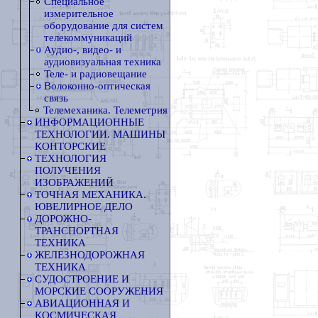
Специальное
измерительное
оборудование для систем
телекоммуникаций
Аудио-, видео- и
аудиовизуальная техника
Теле- и радиовещание
Волоконно-оптическая
связь
Телемеханика. Телеметрия
ИНФОРМАЦИОННЫЕ
ТЕХНОЛОГИИ. МАШИНЫ
КОНТОРСКИЕ
ТЕХНОЛОГИЯ
ПОЛУЧЕНИЯ
ИЗОБРАЖЕНИЙ
ТОЧНАЯ МЕХАНИКА.
ЮВЕЛИРНОЕ ДЕЛО
ДОРОЖНО-
ТРАНСПОРТНАЯ
ТЕХНИКА
ЖЕЛЕЗНОДОРОЖНАЯ
ТЕХНИКА
СУДОСТРОЕНИЕ И
МОРСКИЕ СООРУЖЕНИЯ
АВИАЦИОННАЯ И
КОСМИЧЕСКАЯ