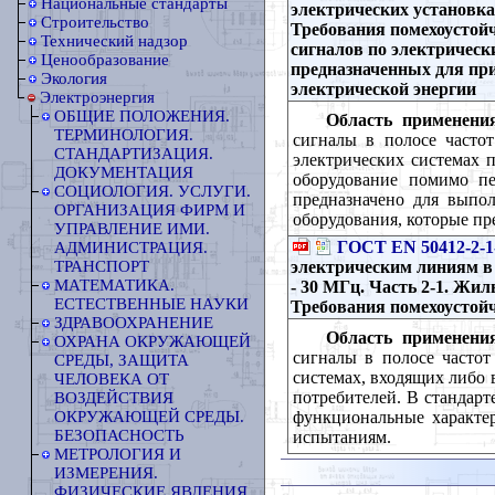
Национальные стандарты
электрических установках 
Строительство
Требования помехоустойч
Технический надзор
сигналов по электрически
Ценообразование
предназначенных для пр
Экология
электрической энергии
Электроэнергия
ОБЩИЕ ПОЛОЖЕНИЯ.
Область применени
ТЕРМИНОЛОГИЯ.
сигналы в полосе часто
СТАНДАРТИЗАЦИЯ.
электрических системах 
ДОКУМЕНТАЦИЯ
оборудование помимо пе
СОЦИОЛОГИЯ. УСЛУГИ.
предназначено для выпо
ОРГАНИЗАЦИЯ ФИРМ И
оборудования, которые пр
УПРАВЛЕНИЕ ИМИ.
ГОСТ EN 50412-2-1
АДМИНИСТРАЦИЯ.
электрическим линиям в 
ТРАНСПОРТ
МАТЕМАТИКА.
- 30 МГц. Часть 2-1. Ж
ЕСТЕСТВЕННЫЕ НАУКИ
Требования помехоустой
ЗДРАВООХРАНЕНИЕ
Область применени
ОХРАНА ОКРУЖАЮЩЕЙ
сигналы в полосе частот
СРЕДЫ, ЗАЩИТА
системах, входящих либо 
ЧЕЛОВЕКА ОТ
потребителей. В стандарт
ВОЗДЕЙСТВИЯ
функциональные характер
ОКРУЖАЮЩЕЙ СРЕДЫ.
БЕЗОПАСНОСТЬ
испытаниям.
МЕТРОЛОГИЯ И
ИЗМЕРЕНИЯ.
ФИЗИЧЕСКИЕ ЯВЛЕНИЯ