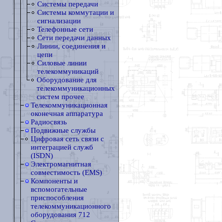
Системы передачи
Системы коммутации и
сигнализации
Телефонные сети
Сети передачи данных
Линии, соединения и
цепи
Силовые линии
телекоммуникаций
Оборудование для
телекоммуникационных
систем прочее
Телекоммуникационная
оконечная аппаратура
Радиосвязь
Подвижные службы
Цифровая сеть связи с
интеграцией служб
(ISDN)
Электромагнитная
совместимость (EMS)
Компоненты и
вспомогательные
приспособления
телекоммуникационного
оборудования 712