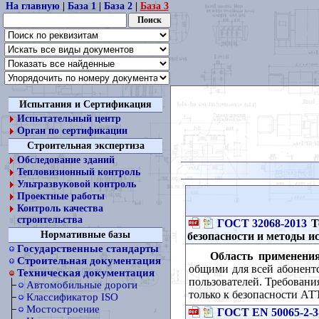
На главную
|
База 1
|
База 2
|
База 3
Испытания и Сертификация
Испытательный центр
Орган по сертификации
Строительная экспертиза
Обследование зданий
Тепловизионный контроль
Ультразвуковой контроль
Проектные работы
Контроль качества
строительства
ГОСТ 32068-2013
Т
Нормативные базы
безопасности и методы 
Государственные стандарты
Область применения
Строительная документация
общими для всей абонентс
Техническая документация
пользователей. Требовани
Автомобильные дороги
только к безопасности АТТ
Классификатор ISO
Мостостроение
ГОСТ EN 50065-2-3