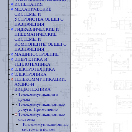
ИСПЫТАНИЯ
МЕХАНИЧЕСКИЕ
СИСТЕМЫ И
УСТРОЙСТВА ОБЩЕГО
НАЗНАЧЕНИЯ
ГИДРАВЛИЧЕСКИЕ И
ПНЕВМАТИЧЕСКИЕ
СИСТЕМЫ И
КОМПОНЕНТЫ ОБЩЕГО
НАЗНАЧЕНИЯ
МАШИНОСТРОЕНИЕ
ЭНЕРГЕТИКА И
ТЕПЛОТЕХНИКА
ЭЛЕКТРОТЕХНИКА
ЭЛЕКТРОНИКА
ТЕЛЕКОММУНИКАЦИИ.
АУДИО-И
ВИДЕОТЕХНИКА
Телекоммуникации в
целом
Телекоммуникационные
услуги. Применение
Телекоммуникационные
системы
Телекоммуникационные
системы в целом