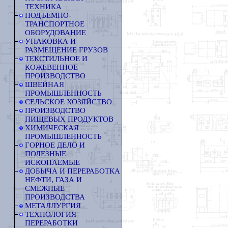
ТЕХНИКА
ПОДЪЕМНО-
ТРАНСПОРТНОЕ
ОБОРУДОВАНИЕ
УПАКОВКА И
РАЗМЕЩЕНИЕ ГРУЗОВ
ТЕКСТИЛЬНОЕ И
КОЖЕВЕННОЕ
ПРОИЗВОДСТВО
ШВЕЙНАЯ
ПРОМЫШЛЕННОСТЬ
СЕЛЬСКОЕ ХОЗЯЙСТВО
ПРОИЗВОДСТВО
ПИЩЕВЫХ ПРОДУКТОВ
ХИМИЧЕСКАЯ
ПРОМЫШЛЕННОСТЬ
ГОРНОЕ ДЕЛО И
ПОЛЕЗНЫЕ
ИСКОПАЕМЫЕ
ДОБЫЧА И ПЕРЕРАБОТКА
НЕФТИ, ГАЗА И
СМЕЖНЫЕ
ПРОИЗВОДСТВА
МЕТАЛЛУРГИЯ
ТЕХНОЛОГИЯ
ПЕРЕРАБОТКИ