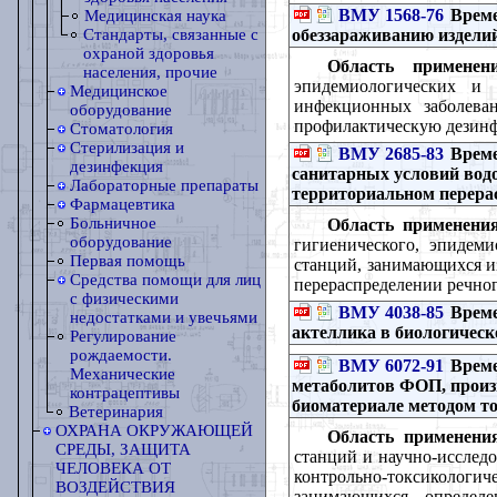
ВМУ 1568-76
Време
Медицинская наука
обеззараживанию изделий
Стандарты, связанные с
охраной здоровья
Область применени
населения, прочие
эпидемиологических и
Медицинское
инфекционных заболева
оборудование
профилактическую дезинф
Стоматология
Стерилизация и
ВМУ 2685-83
Време
дезинфекция
санитарных условий вод
Лабораторные препараты
территориальном перерас
Фармацевтика
Больничное
Область применения
оборудование
гигиенического, эпидеми
Первая помощь
станций, занимающихся и
Средства помощи для лиц
перераспределении речног
с физическими
ВМУ 4038-85
Време
недостатками и увечьями
актеллика в биологичес
Регулирование
рождаемости.
ВМУ 6072-91
Време
Механические
метаболитов ФОП, произ
контрацептивы
биоматериале методом т
Ветеринария
ОХРАНА ОКРУЖАЮЩЕЙ
Область применени
СРЕДЫ, ЗАЩИТА
станций и научно-исслед
ЧЕЛОВЕКА ОТ
контрольно-токсиколог
ВОЗДЕЙСТВИЯ
занимающихся определе