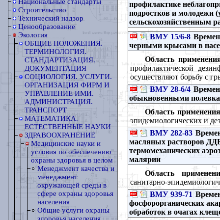
Национальные стандарты
профилактике неблагопр
Строительство
подростков и молодежи (
Технический надзор
сельскохозяйственным р
Ценообразование
Экология
ВМУ 15/6-8
Временн
ОБЩИЕ ПОЛОЖЕНИЯ.
черными крысами в насе
ТЕРМИНОЛОГИЯ.
Область применения
СТАНДАРТИЗАЦИЯ.
профилактической дезин
ДОКУМЕНТАЦИЯ
осуществляют борьбу с гр
СОЦИОЛОГИЯ. УСЛУГИ.
ОРГАНИЗАЦИЯ ФИРМ И
ВМУ 28-6/4
Временн
УПРАВЛЕНИЕ ИМИ.
обыкновенными полевка
АДМИНИСТРАЦИЯ.
ТРАНСПОРТ
Область применения
МАТЕМАТИКА.
эпидемиологических и де
ЕСТЕСТВЕННЫЕ НАУКИ
ВМУ 282-83
Времен
ЗДРАВООХРАНЕНИЕ
масляных растворов ДД
Медицинские науки и
термомеханических аэроз
условия по обеспечению
малярии
охраны здоровья в целом
Менеджмент качества и
Область применени
менеджмент
санитарно-эпидемиологиче
окружающей среды в
сфере охраны здоровья
ВМУ 939-71
Времен
населения
фосфорорганических ак
Общие услуги охраны
обработок в очагах клещ
здоровья населения