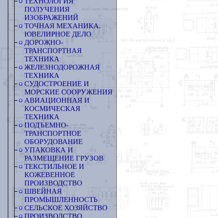
ТЕХНОЛОГИЯ
ПОЛУЧЕНИЯ
ИЗОБРАЖЕНИЙ
ТОЧНАЯ МЕХАНИКА.
ЮВЕЛИРНОЕ ДЕЛО
ДОРОЖНО-
ТРАНСПОРТНАЯ
ТЕХНИКА
ЖЕЛЕЗНОДОРОЖНАЯ
ТЕХНИКА
СУДОСТРОЕНИЕ И
МОРСКИЕ СООРУЖЕНИЯ
АВИАЦИОННАЯ И
КОСМИЧЕСКАЯ
ТЕХНИКА
ПОДЪЕМНО-
ТРАНСПОРТНОЕ
ОБОРУДОВАНИЕ
УПАКОВКА И
РАЗМЕЩЕНИЕ ГРУЗОВ
ТЕКСТИЛЬНОЕ И
КОЖЕВЕННОЕ
ПРОИЗВОДСТВО
ШВЕЙНАЯ
ПРОМЫШЛЕННОСТЬ
СЕЛЬСКОЕ ХОЗЯЙСТВО
ПРОИЗВОДСТВО