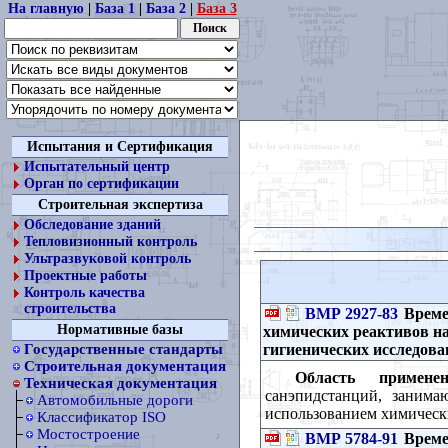
На главную
|
База 1
|
База 2
|
База 3
Испытания и Сертификация
Испытательный центр
Орган по сертификации
Строительная экспертиза
Обследование зданий
Тепловизионный контроль
Ультразвуковой контроль
Проектные работы
Контроль качества
строительства
ВМР 2927-83
Време
Нормативные базы
химических реактивов на
гигиенических исследов
Государственные стандарты
Строительная документация
Область применен
Техническая документация
санэпидстанций, занима
Автомобильные дороги
использованием химическ
Классификатор ISO
Мостостроение
ВМР 5784-91
Време