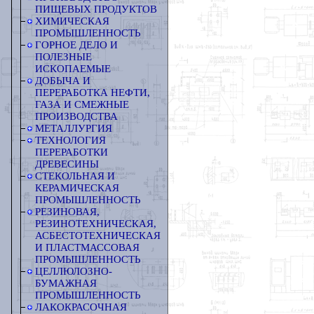
ПИЩЕВЫХ ПРОДУКТОВ
ХИМИЧЕСКАЯ
ПРОМЫШЛЕННОСТЬ
ГОРНОЕ ДЕЛО И
ПОЛЕЗНЫЕ
ИСКОПАЕМЫЕ
ДОБЫЧА И
ПЕРЕРАБОТКА НЕФТИ,
ГАЗА И СМЕЖНЫЕ
ПРОИЗВОДСТВА
МЕТАЛЛУРГИЯ
ТЕХНОЛОГИЯ
ПЕРЕРАБОТКИ
ДРЕВЕСИНЫ
СТЕКОЛЬНАЯ И
КЕРАМИЧЕСКАЯ
ПРОМЫШЛЕННОСТЬ
РЕЗИНОВАЯ,
РЕЗИНОТЕХНИЧЕСКАЯ,
АСБЕСТОТЕХНИЧЕСКАЯ
И ПЛАСТМАССОВАЯ
ПРОМЫШЛЕННОСТЬ
ЦЕЛЛЮЛОЗНО-
БУМАЖНАЯ
ПРОМЫШЛЕННОСТЬ
ЛАКОКРАСОЧНАЯ