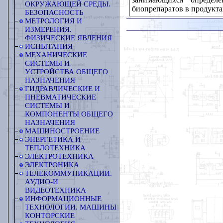
ОКРУЖАЮЩЕЙ СРЕДЫ.
биопрепаратов в продукта
БЕЗОПАСНОСТЬ
МЕТРОЛОГИЯ И
ИЗМЕРЕНИЯ.
ФИЗИЧЕСКИЕ ЯВЛЕНИЯ
ИСПЫТАНИЯ
МЕХАНИЧЕСКИЕ
СИСТЕМЫ И
УСТРОЙСТВА ОБЩЕГО
НАЗНАЧЕНИЯ
ГИДРАВЛИЧЕСКИЕ И
ПНЕВМАТИЧЕСКИЕ
СИСТЕМЫ И
КОМПОНЕНТЫ ОБЩЕГО
НАЗНАЧЕНИЯ
МАШИНОСТРОЕНИЕ
ЭНЕРГЕТИКА И
ТЕПЛОТЕХНИКА
ЭЛЕКТРОТЕХНИКА
ЭЛЕКТРОНИКА
ТЕЛЕКОММУНИКАЦИИ.
АУДИО-И
ВИДЕОТЕХНИКА
ИНФОРМАЦИОННЫЕ
ТЕХНОЛОГИИ. МАШИНЫ
КОНТОРСКИЕ