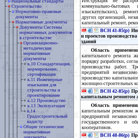
Инструкция не распрос
Национальные стандарты
коммунально-бытовых 
Строительство
изыскательских), ремон
Нормативно-правовые
документы
других организаций, нез
Нормативные документы
капитальный ремонт, рек
Документы Системы
ВСН 41-85(р)
Инс
нормативных документов
и проектов производств
в строительстве
зданий
Организационно-
методические
Область применени
нормативные
капитального ремонта ж
документы
порядку разработки, согл
к.10 Стандартизация,
производства работ. Т
нормирование,
предприятий независим
сертификация
производство капитально
к.11 Инженерные
жилищно-строительных ко
изыскания для
строительства и
ВСН 42-85(р)
Пра
проектирование
капитальным ремонтом 
к.12 Производство
Область применени
к.13 Эксплуатация
капитальным ремонтом ж
к.14
предприятий независимо
Градостроительный
кадастр
государственного и о
Общие технические
кооперативов.
нормативные
ВСН 48-86(р)
Пра
документы