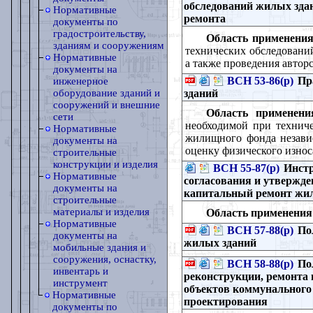
обследований жилых зда
Нормативные
ремонта
документы по
градостроительству,
Область применения
зданиям и сооружениям
технических обследований
Нормативные
а также проведения авторс
документы на
ВСН 53-86(р)
Пра
инженерное
зданий
оборудование зданий и
сооружений и внешние
Область применени
сети
необходимой при техниче
Нормативные
жилищного фонда независ
документы на
оценку физического износ
строительные
конструкции и изделия
ВСН 55-87(р)
Инстр
Нормативные
согласования и утвержде
документы на
капитальный ремонт жи
строительные
материалы и изделия
Область применения
Нормативные
ВСН 57-88(р)
Пол
документы на
жилых зданий
мобильные здания и
сооружения, оснастку,
ВСН 58-88(р)
Пол
инвентарь и
реконструкции, ремонта 
инструмент
объектов коммунального
Нормативные
проектирования
документы по