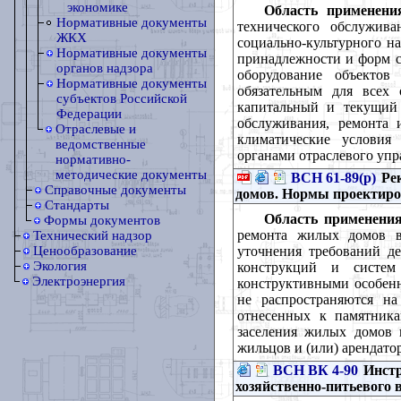
экономике
Область применени
Нормативные документы
технического обслужив
ЖКХ
социально-культурного н
Нормативные документы
принадлежности и форм с
органов надзора
оборудование объектов 
Нормативные документы
обязательным для всех 
субъектов Российской
капитальный и текущий 
Федерации
обслуживания, ремонта 
Отраслевые и
климатические условия
ведомственные
органами отраслевого упр
нормативно-
методические документы
ВСН 61-89(р)
Рек
Справочные документы
домов. Нормы проектир
Стандарты
Область применения
Формы документов
ремонта жилых домов в
Технический надзор
уточнения требований д
Ценообразование
Экология
конструкций и систем
Электроэнергия
конструктивными особен
не распространяются на
отнесенных к памятника
заселения жилых домов 
жильцов и (или) арендато
ВСН ВК 4-90
Инстр
хозяйственно-питьевого