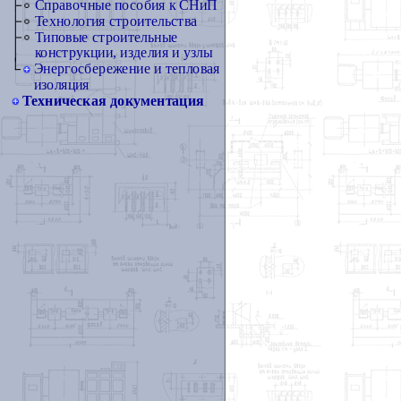
Справочные пособия к СНиП
Технология строительства
Типовые строительные
конструкции, изделия и узлы
Энергосбережение и тепловая
изоляция
Техническая документация