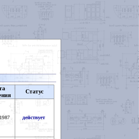
та
Статус
ения
.1987
действует