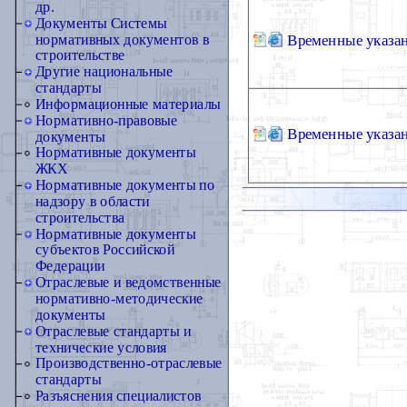
др.
Документы Системы
Временные указа
нормативных документов в
строительстве
Другие национальные
стандарты
Информационные материалы
Нормативно-правовые
Временные указа
документы
Нормативные документы
ЖКХ
Нормативные документы по
надзору в области
строительства
Нормативные документы
субъектов Российской
Федерации
Отраслевые и ведомственные
нормативно-методические
документы
Отраслевые стандарты и
технические условия
Производственно-отраслевые
стандарты
Разъяснения специалистов