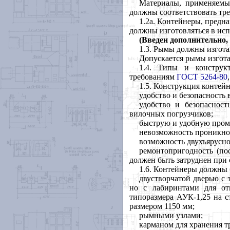
Материалы, применяемые
должны соответствовать тр
1.2а. Контейнеры, предн
должны изготовляться в и
(Введен дополнительно, 
1.3. Рымы должны изгота
Допускается рымы изгота
1.4. Типы и конструк
требованиям
ГОСТ 5264-80
1.5. Конструкция контей
удобство и безопасность 
удобство и безопаснос
вилочных погрузчиков;
быструю и удобную промы
невозможность проникнов
возможность двухъярусно
ремонтопригодность (по
должен быть затруднен при 
1.6. Контейнеры должны 
двустворчатой дверью с 
но с лабиринтами для от
типоразмера АУК-1,25 на с
размером 1150 мм;
рымными узлами;
карманом для хранения т