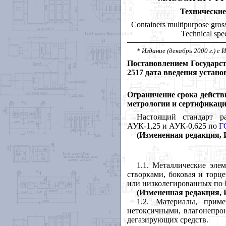
Технически
Containers multipurpose gross
Technical spec
* Издание (декабрь 2000 г.) с 
Постановлением Государст
2517 дата введения устано
Ограничение срока действ
метрологии и сертификаци
Настоящий стандарт ра
АУК-1,25 и АУК-0,625 по
Г
(Измененная редакция, И
1.1. Металлические эле
створками, боковая и торц
или низколегированных по
(Измененная редакция, И
1.2. Материалы, прим
нетоксичными, влагонепро
дегазирующих средств.