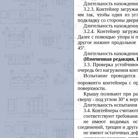
Длительность нахождения 
3.2.3. Контейнер загруж
мм так, чтобы один из уг
подкладку со стороны двери
Длительность нахождения
3.2.4. Контейнер загр
Далее с помощью упора и п
другое нижнее продольное 
45°.
Длительность нахождения
(Измененная редакция, И
3.3. Проверка устойчив
очередь без нагружения кон
Испытание проводится
порожнего контейнера с п
поверхности.
Крышу поливают при рас
сверху - под углом 30° к вер
Длительность испытания 
3.4. Контейнеры считают
соответствуют требовани
не имеют видимых ост
соединений, трещин и друг
не имеют остаточных деф