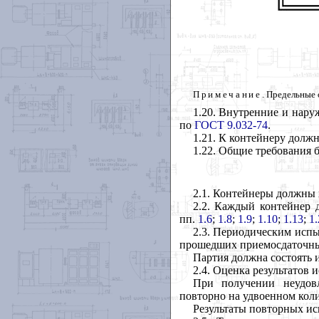
Примечание
. Предельные 
1.20. Внутренние и нар
по
ГОСТ 9.032-74
.
1.21. К контейнеру долж
1.22. Общие требования 
2.1. Контейнеры должны
2.2. Каждый контейнер 
пп.
1.6
;
1.8
;
1.9
;
1.10
;
1.13
;
1.
2.3. Периодическим испы
прошедших приемосдаточные
Партия должна состоять и
2.4. Оценка результатов
При получении неудовл
повторно на удвоенном коли
Результаты повторных и