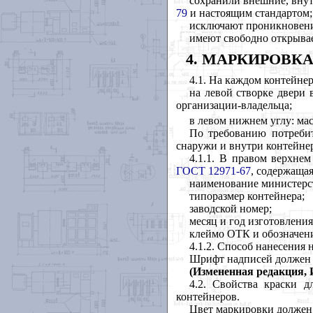
сохранили внешние, вну
79
и настоящим стандартом;
исключают проникновени
имеют свободно открыва
4. МАРКИРОВК
4
.1. На каждом контейне
на левой створке двери 
организации-владельца;
в левом нижнем углу: масс
По требованию потребит
снаружи и внутри контейне
4.1.1. В правом верхне
ГОСТ 12971-67
, содержащая
наименование министерст
типоразмер контейнера;
заводской номер;
месяц и год изготовления
клеймо ОТК и обозначени
4.1.2. Способ нанесения
Шрифт надписей должен
(Измененная редакция, И
4.2. Свойства краски 
контейнеров.
Цвет маркировки должен 