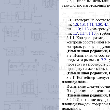
2.5. Типовым испытани
технологию изготовления п
3.1. Проверка на соответ
пп.
1.6
;
1.8
;
1.11
;
1.20
;
4.1
пп.
1.10
;
1.13
- замером у
пп.
1.7
;
1.14
;
1.15
и требо
3.1.1. Контроль размеро
контроль собственной ма
контроль усилия на руко
(Измененная редакция, И
3.2. Испытания на соотв
подъем за рымы - п.
3.2.1
;
проверку на прочность ст
проверку на жесткость к
(Измененная редакция, И
3.2.1. Контейнер следуе
площади пола.
Испытание следует осуще
В поднятом положении ко
(Измененная редакция, И
3.2.2. Испытание осущес
площади каждой торцевой и
подкладки.