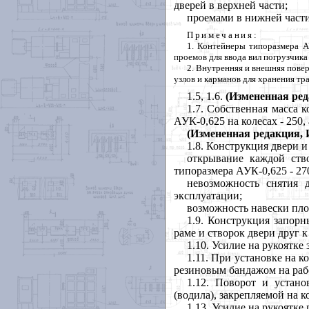
дверей в верхней части;
проемами в нижней части
Примечан
ия
:
1. Контейнеры типоразмера А
проемов для ввода вил погрузчика
2. Внутренняя и внешняя пове
узлов и карманов для хранения тр
1.5, 1.6.
(Измененная ред
1.7. Собственная масса 
АУК-0,625 на колесах - 250,
(Измененная редакция, И
1.8. Конструкция двери 
открывание каждой ств
типоразмера АУК-0,625 - 27
невозможность снятия 
эксплуатации;
возможность навески пло
1.9. Конструкция запор
раме и створок двери друг к
1.10. Усилие на рукоятке
1
.11. При установке на 
резиновым бандажом на раб
1.12. Поворот и устан
(водила), закрепляемой на к
1.13. Усилие на рукоятке