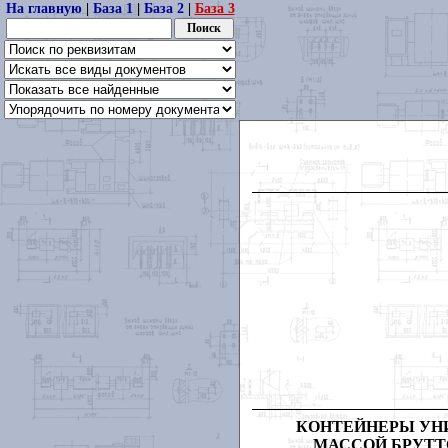
На главную
|
База 1
|
База 2
|
База 3
КОНТЕЙНЕРЫ УН
МАССОЙ БРУТТО 0