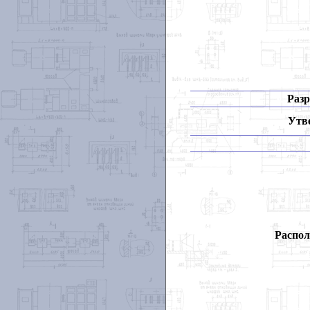
Разр
Утв
Распол