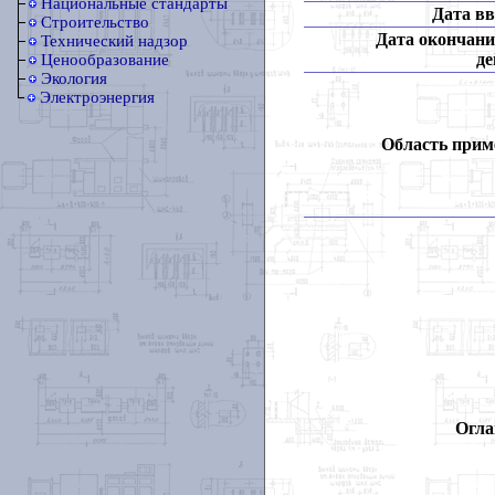
Национальные стандарты
Дата вв
Строительство
Дата окончани
Технический надзор
де
Ценообразование
Экология
Электроэнергия
Область прим
Огла