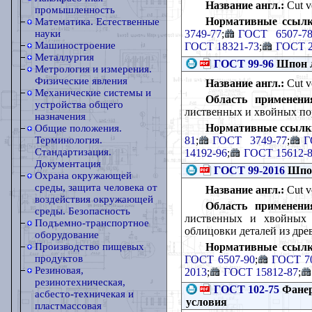
Название англ.:
Cut ve
промышленность
Нормативные ссылк
Математика. Естественные
3749-77
;
ГОСТ 6507-7
науки
Машиностроение
ГОСТ 18321-73
;
ГОСТ 2
Металлургия
ГОСТ 99-96
Шпон л
Метрология и измерения.
Физические явления
Название англ.:
Cut ve
Механические системы и
Область применени
устройства общего
лиственных и хвойных по
назначения
Нормативные ссылк
Общие положения.
81
;
ГОСТ 3749-77
;
Г
Терминология.
Стандартизация.
14192-96
;
ГОСТ 15612-
Документация
ГОСТ 99-2016
Шпон
Охрана окружающей
среды, защита человека от
Название англ.:
Cut ve
воздействия окружающей
Область применени
среды. Безопасность
лиственных и хвойных 
Подъемно-транспортное
облицовки деталей из др
оборудование
Нормативные ссылк
Производство пищевых
продуктов
ГОСТ 6507-90
;
ГОСТ 70
Резиновая,
2013
;
ГОСТ 15812-87
;
резинотехническая,
ГОСТ 102-75
Фанер
асбесто-техничекая и
условия
пластмассовая