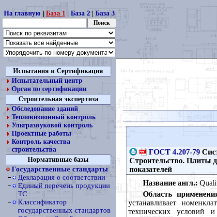
На главную
|
База 1
|
База 2
|
База 3
Испытания и Сертификация
Испытательный центр
Орган по сертификации
Строительная экспертиза
Обследование зданий
Тепловизионный контроль
Ультразвуковой контроль
Проектные работы
Контроль качества
строительства
ГОСТ 4.207-79
Сист
Нормативные базы
Строительство. Плиты 
показателей
Государственные стандарты
Декларация о соответствии
Название англ.:
Qualit
Единый перечень продукции
Область применени
ТС
Классификатор
устанавливает номенкла
государственных стандартов
технических условий и