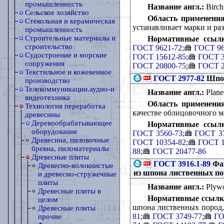
промышленность
Название англ.:
Birch 
Сельское хозяйство
Область применения
Стекольная и керамическая
устанавливает марки и ра
промышленность
Строительные материалы и
Нормативные ссыл
строительство
ГОСТ 9621-72
;
ГОСТ 96
Судостроение и морские
ГОСТ 15612-85
;
ГОСТ 3
сооружения
ГОСТ 20800-75
;
ГОСТ 2
Текстильное и кожевенное
ГОСТ 2977-82
Шпон
производство
Телекоммуникации.аудио-и
Название англ.:
Planed
видеотехника
Область применения
Технология переработка
качестве облицовочного м
древесины
Деревообрабатывающее
Нормативные ссыл
оборудование
ГОСТ 3560-73
;
ГОСТ 37
Древесина, пиловочные
ГОСТ 10354-82
;
ГОСТ 1
бревна, пиломатериалы
88
;
ГОСТ 20477-86
Древесные плиты
ГОСТ 3916.1-89
Фан
Древесно-волокнистые
из шпона лиственных по
и древесно-стружечные
плиты
Название англ.:
Plywoo
Древесные плиты в
Нормативные ссылк
целом
шпона лиственных пород
Древесные плиты
81
;
ГОСТ 3749-77
;
ГО
прочие