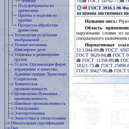
74
;
ГОСТ 14192-77
;
Г
Фанера
Полуфабрикаты из
ГОСТ 3916.1-96
Фан
древесины
из шпона лиственных по
Пробка и изделия из
пробки
Название англ.:
Plywoo
Процессы обработки
Область применени
древесины
наружными слоями из шп
Технология получения
специального назначения
изображений
Нормативные ссыл
Точная механика.
Ювелирное дело
12.1.044-89
;
ГОСТ 6507
Упаковка и размещение
ГОСТ 9620-94
;
ГОСТ 9
грузов
ГОСТ 11358-89
;
ГОС
Услуги. Организация фирм,
18321-73
;
ГОСТ 25898-
управление и качество.
ГОСТ 30427-96
;
ГОСТ 9
Администрация. Транспорт.
Социология.
Химическая
промышленность
Целлюлозно-бумажная
промышленность
Швейная промышленность
Электроника
Электротехника
Энергетика и теплотехника
Обязательная сертификация
Окп