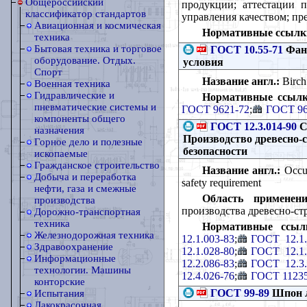
Общероссийский
продукции; аттестации п
классификатор стандартов
управления качеством; пр
Авиационная и космическая
Нормативные ссылк
техника
Бытовая техника и торговое
ГОСТ 10.55-71
Фане
оборудование. Отдых.
условия
Спорт
Название англ.:
Birch 
Военная техника
Гидравлические и
Нормативные ссылк
пневматические системы и
ГОСТ 9621-72
;
ГОСТ 96
компоненты общего
ГОСТ 12.3.014-90
С
назначения
Производство древесно-
Горное дело и полезные
безопасности
ископаемые
Гражданское строительство
Название англ.:
Occup
Добыча и переработка
safety requirement
нефти, газа и смежные
Область применени
производства
производства древесно-ст
Дорожно-транспортная
техника
Нормативные ссыл
Железнодорожная техника
12.1.003-83
;
ГОСТ 12.1.
Здравоохранение
12.1.028-80
;
ГОСТ 12.1.
Информационные
12.2.086-83
;
ГОСТ 12.3.
технологии. Машины
12.4.026-76
;
ГОСТ 11235
конторские
ГОСТ 99-89
Шпон л
Испытания
Лакокрасочная