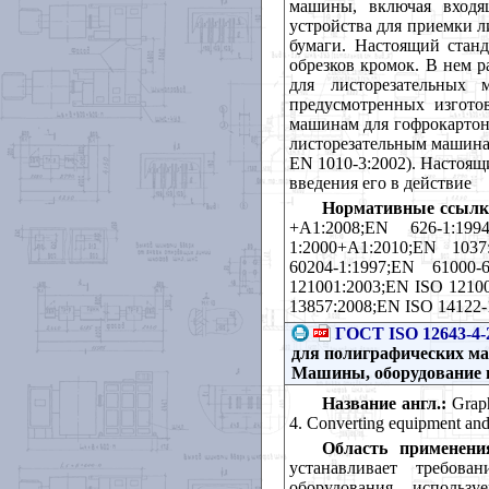
машины, включая входящ
устройства для приемки л
бумаги. Настоящий станд
обрезков кромок. В нем р
для листорезательных
предусмотренных изгото
машинам для гофрокартона 
листорезательным машинам
ЕN 1010-3:2002). Настоящ
введения его в действие
Нормативные ссылк
+A1:2008;EN 626-1:199
1:2000+A1:2010;EN 1037
60204-1:1997;EN 61000
121001:2003;EN ISO 12100
13857:2008;EN ISO 14122-
ГОСТ ISO 12643-4-
для полиграфических маш
Машины, оборудование и
Название англ.:
Graph
4. Converting equipment and
Область применени
устанавливает требов
оборудования, использ