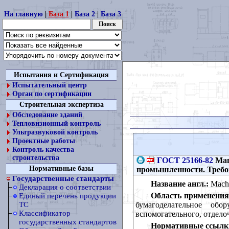
На главную
|
База 1
|
База 2
|
База 3
Испытания и Сертификация
Испытательный центр
Орган по сертификации
Строительная экспертиза
Обследование зданий
Тепловизионный контроль
Ультразвуковой контроль
Проектные работы
Контроль качества
строительства
ГОСТ 25166-82
Маш
Нормативные базы
промышленности. Требо
Государственные стандарты
Название англ.:
Machin
Декларация о соответствии
Область применения
Единый перечень продукции
бумагоделательное обо
ТС
Классификатор
вспомогательного, отдело
государственных стандартов
Нормативные ссылк