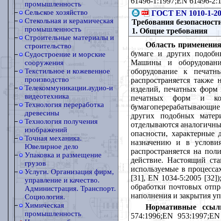
61496-1:1997;EN 61496-2:
промышленность
Сельское хозяйство
ГОСТ EN 1010-1-2
Стекольная и керамическая
Требования безопасност
промышленность
1. Общие требования
Строительные материалы и
Область применения
строительство
бумаге и других подобн
Судостроение и морские
Машины и оборудование
сооружения
оборудование к печатн
Текстильное и кожевенное
производство
распространяется также
Телекоммуникации.аудио-и
изделий, печатных форм 
видеотехника
печатных форм и конт
Технология переработка
бумагоперерабатывающие 
древесины
других подобных матер
Технология получения
отделываются аналогичны
изображений
опасности, характерные
Точная механика.
назначению и в условия
Ювелирное дело
распространяется на пол
Упаковка и размещение
действие. Настоящий ста
грузов
используемые в процессах
Услуги. Организация фирм,
[31], ЕN 1034-5:2005 [3
управление и качество.
обработки почтовых отпр
Администрация. Транспорт.
наполнения и закрытия уп
Социология.
Химическая
Нормативные ссыл
промышленность
574:1996;ЕN 953:1997;ЕN