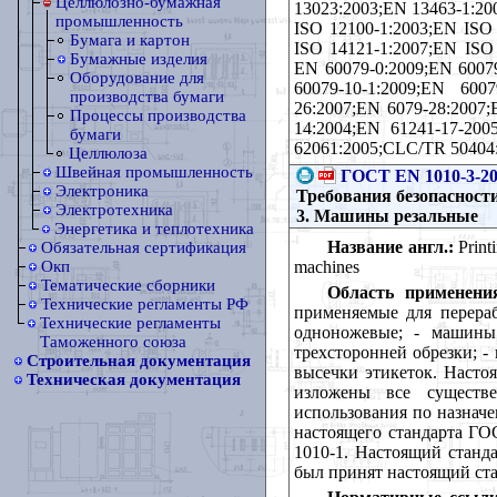
Целлюлозно-бумажная
13023:2003;ЕN 13463-1:20
промышленность
ISO 12100-1:2003;ЕN ISO
Бумага и картон
ISO 14121-1:2007;EN ISO 
Бумажные изделия
ЕN 60079-0:2009;ЕN 60079
Оборудование для
60079-10-1:2009;ЕN 6007
производства бумаги
26:2007;ЕN 6079-28:2007;
Процессы производства
14:2004;ЕN 61241-17-200
бумаги
62061:2005;СLC/TR 50404
Целлюлоза
Швейная промышленность
ГОСТ EN 1010-3-20
Электроника
Требования безопасност
Электротехника
3. Машины резальные
Энергетика и теплотехника
Название англ.:
Рrinti
Обязательная сертификация
machines
Окп
Тематические сборники
Область применени
Технические регламенты РФ
применяемые для перера
Технические регламенты
одноножевые; - машины
Таможенного союза
трехсторонней обрезки; -
Строительная документация
высечки этикеток. Насто
Техническая документация
изложены все существ
использования по назнач
настоящего стандарта ГО
1010-1. Настоящий станд
был принят настоящий ст