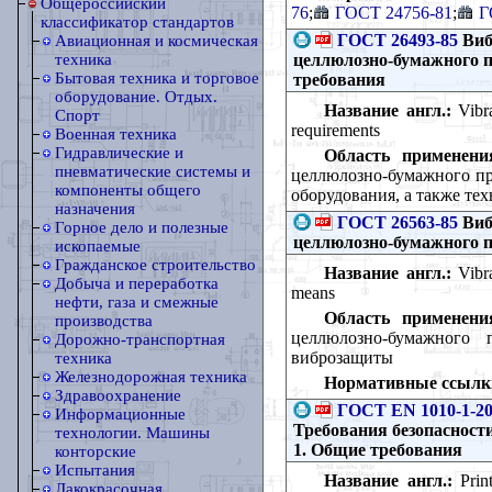
Общероссийский
76
;
ГОСТ 24756-81
;
Г
классификатор стандартов
ГОСТ 26493-85
Виб
Авиационная и космическая
целлюлозно-бумажного п
техника
Бытовая техника и торговое
требования
оборудование. Отдых.
Название англ.:
Vibra
Спорт
requirements
Военная техника
Гидравлические и
Область применени
пневматические системы и
целлюлозно-бумажного пр
компоненты общего
оборудования, а также те
назначения
ГОСТ 26563-85
Виб
Горное дело и полезные
целлюлозно-бумажного п
ископаемые
Гражданское строительство
Название англ.:
Vibra
Добыча и переработка
means
нефти, газа и смежные
Область применени
производства
целлюлозно-бумажного 
Дорожно-транспортная
виброзащиты
техника
Железнодорожная техника
Нормативные ссылк
Здравоохранение
ГОСТ EN 1010-1-20
Информационные
Требования безопасност
технологии. Машины
1. Общие требования
конторские
Испытания
Название англ.:
Рrint
Лакокрасочная