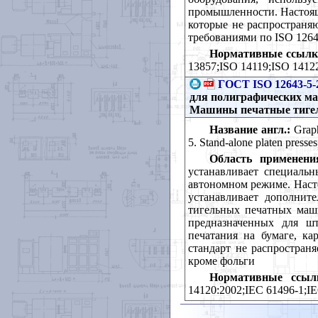
промышленности. Настоящ
которые не распространя
требованиями по ISO 1264
Нормативные ссылк
13857;ISO 14119;ISO 1412
ГОСТ ISO 12643-5-
для полиграфических маш
Машины печатные тиге
Название англ.:
Graph
5. Stand-alone platen presses
Область применени
устанавливает специаль
автономном режиме. Наст
устанавливает дополнит
тигельных печатных маш
предназначенных для шт
печатания на бумаге, к
стандарт не распростран
кроме фольги
Нормативные ссыл
14120:2002;IEC 61496-1;I