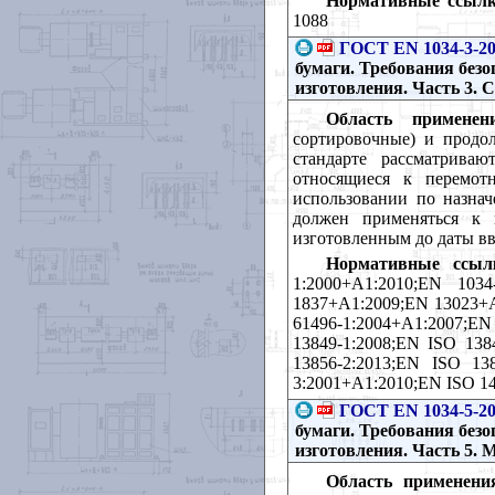
Нормативные ссылк
1088
ГОСТ EN 1034-3-2
бумаги. Требования безо
изготовления. Часть 3.
Область применени
сортировочные) и продол
стандарте рассматрива
относящиеся к перемот
использовании по назнач
должен применяться к п
изготовленным до даты вв
Нормативные ссыл
1:2000+А1:2010;ЕN 1034
1837+A1:2009;EN 13023+A
61496-1:2004+А1:2007;E
13849-1:2008;EN ISO 138
13856-2:2013;EN ISO 13
3:2001+A1:2010;EN ISO 1
ГОСТ EN 1034-5-2
бумаги. Требования безо
изготовления. Часть 5.
Область применени