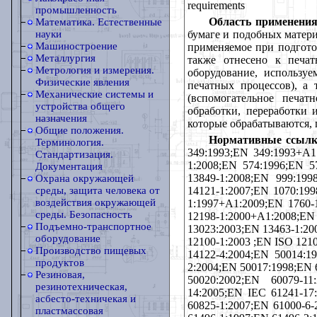
requirements
промышленность
Область применения
Математика. Естественные
бумаге и подобных матери
науки
Машиностроение
применяемое при подгото
Металлургия
также отнесено к печа
Метрология и измерения.
оборудование, использу
Физические явления
печатных процессов), а
Механические системы и
(вспомогательное печат
устройства общего
обработки, переработки 
назначения
которые обрабатываются,
Общие положения.
Нормативные ссылк
Терминология.
349:1993;EN 349:1993+A1
Стандартизация.
1:2008;EN 574:1996;EN 5
Документация
13849-1:2008;EN 999:19
Охрана окружающей
14121-1:2007;EN 1070:199
среды, защита человека от
воздействия окружающей
1:1997+A1:2009;EN 1760-
среды. Безопасность
12198-1:2000+A1:2008;
Подъемно-транспортное
13023:2003;EN 13463-1:20
оборудование
12100-1:2003 ;EN ISO 121
Производство пищевых
14122-4:2004;EN 50014:1
продуктов
2:2004;EN 50017:1998;EN 
Резиновая,
50020:2002;EN 60079-11
резинотехническая,
14:2005;EN IEC 61241-17
асбесто-техничекая и
60825-1:2007;EN 61000-6-
пластмассовая