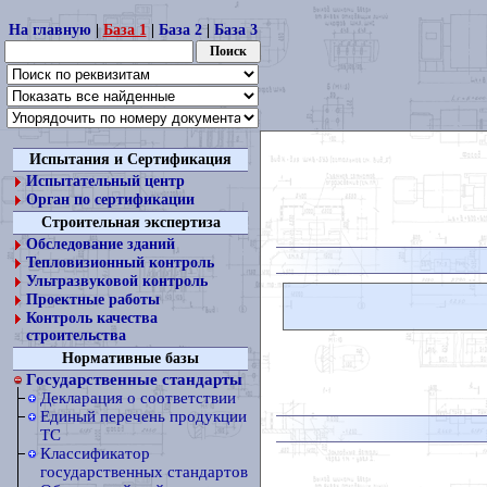
На главную
|
База 1
|
База 2
|
База 3
Испытания и Сертификация
Испытательный центр
Орган по сертификации
Строительная экспертиза
Обследование зданий
Тепловизионный контроль
Ультразвуковой контроль
Проектные работы
Контроль качества
строительства
Нормативные базы
Государственные стандарты
Декларация о соответствии
Единый перечень продукции
ТС
Классификатор
государственных стандартов