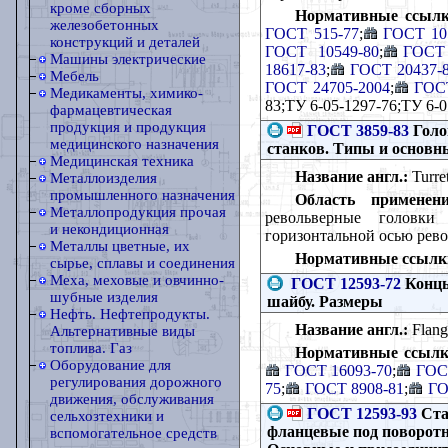
кроме сборных
Нормативные ссылк
железобетонных
ГОСТ 515-77
;
ГОСТ 10
конструкций и деталей
ГОСТ 10549-80
;
ГОСТ 
Машины электрические
18617-83
;
ГОСТ 20437-
Мебель
ГОСТ 24705-2004
;
ГОСТ
Медикаменты, химико-
83;ТУ 6-05-1297-76;ТУ 6-0
фармацевтическая
продукция и продукция
ГОСТ 3859-83
Голо
медицинского назначения
станков. Типы и основн
Медицинская техника
Название англ.:
Turret
Металлоизделия
промышленного назначения
Область применени
Металлопродукция прочая
револьверные головки
и некондиционная
горизонтальной осью рев
Металлы цветные, их
Нормативные ссылк
сырье, сплавы и соединения
Меха, меховые и овчинно-
ГОСТ 12593-72
Концы
шубные изделия
шайбу. Размеры
Нефть. Нефтепродукты.
Название англ.:
Flang
Альтернативные виды
топлива. Газ
Нормативные ссылк
Оборудование для
ГОСТ 16093-70
;
ГОС
регулирования дорожного
75
;
ГОСТ 8908-81
;
ГО
движения, обслуживания
ГОСТ 12593-93
Ста
сельхозтехники и
фланцевые под поворот
вспомогательное средств