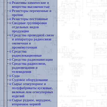
Реактивы химические и
вещества высокочистые
Резисторы переменные и
прочие
Резисторы постоянные
Сводные группировки
отдельных видов
продукции
Средства проводной связи
и аппаратура радиосвязи
оконечная и
промежуточная
Средства
радиолокационные
Средства радионавигации
Средства радиосвязи,
радиовещания и
телевидения
Суда
Судовое оборудование
Сырье огнеупорное и
полуфабрикаты кусковые,
включая лом огнеупорных
изделий
Сырье рудное, нерудное,
вторичное черной