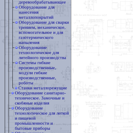
деревообрабатывающее
Оборудование для
нанесения
металлопокрытий
Оборудование для сварки
трением, механическое,
вспомогательное и для
газотермического
напыления
Оборудование
технологическое для
литейного производства
Системы гибкие
производственные,
модули гибкие
производственные,
роботы
Станки металлорежущие
Оборудование санитарно-
техническое. Замочные и
скобяные изделия
Оборудование
технологическое для легкой
и пищевой
промышленности и
бытовые приборы