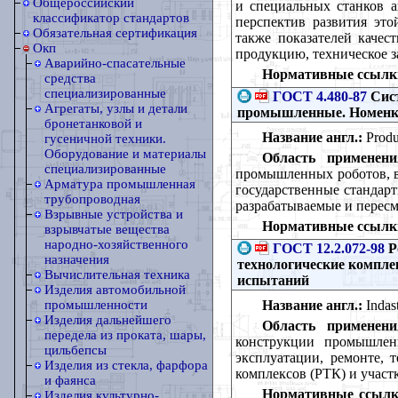
Общероссийский
и специальных станков а
классификатор стандартов
перспектив развития это
Обязательная сертификация
также показателей качес
Окп
продукцию, техническое з
Аварийно-спасательные
Нормативные ссылк
средства
специализированные
ГОСТ 4.480-87
Сист
Агрегаты, узлы и детали
промышленные. Номенкл
бронетанковой и
Название англ.:
Produc
гусеничной техники.
Оборудование и материалы
Область применени
специализированные
промышленных роботов, в
Арматура промышленная
государственные стандарт
трубопроводная
разрабатываемые и перес
Взрывные устройства и
Нормативные ссылк
взрывчатые вещества
народно-хозяйственного
ГОСТ 12.2.072-98
Р
назначения
технологические компле
Вычислительная техника
испытаний
Изделия автомобильной
Название англ.:
Indast
промышленности
Изделия дальнейшего
Область применени
передела из проката, шары,
конструкции промышлен
цильбепсы
эксплуатации, ремонте, 
Изделия из стекла, фарфора
комплексов (РТК) и участ
и фаянса
Нормативные ссылк
Изделия культурно-