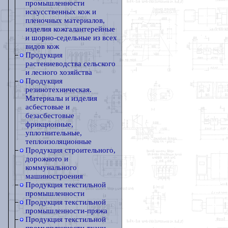
промышленности
искусственных кож и
пленочных материалов,
изделия кожгалантерейные
и шорно-седельные из всех
видов кож
Продукция
растениеводства сельского
и лесного хозяйства
Продукция
резинотехническая.
Материалы и изделия
асбестовые и
безасбестовые
фрикционные,
уплотнительные,
теплоизоляционные
Продукция строительного,
дорожного и
коммунального
машиностроения
Продукция текстильной
промышленности
Продукция текстильной
промышленности-пряжа
Продукция текстильной