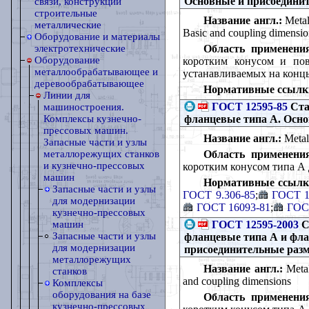
Основные и присоедини
связи, конструкции
строительные
Название англ.:
Metal 
металлические
Basic and coupling dimensio
Оборудование и материалы
Область применени
электротехнические
Оборудование
коротким конусом и по
металлообрабатывающее и
устанавливаемых на кон
деревообрабатывающее
Нормативные ссылк
Линии для
ГОСТ 12595-85
Ста
машиностроения.
фланцевые типа А. Осн
Комплексы кузнечно-
прессовых машин.
Название англ.:
Metal-
Запасные части и узлы
Область применени
металлорежущих станков
и кузнечно-прессовых
коротким конусом типа А
машин
Нормативные ссылк
Запасные части и узлы
ГОСТ 9.306-85
;
ГОСТ 1
для модернизации
ГОСТ 16093-81
;
ГОС
кузнечно-прессовых
ГОСТ 12595-2003
С
машин
Запасные части и узлы
фланцевые типа А и фл
для модернизации
присоединительные раз
металлорежущих
Название англ.:
Metal
станков
and coupling dimensions
Комплексы
оборудования на базе
Область применени
кузнечно-прессовых