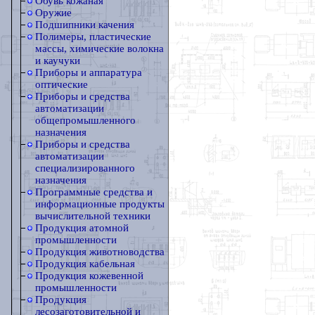
Обувь кожаная
Оружие
Подшипники качения
Полимеры, пластические
массы, химические волокна
и каучуки
Приборы и аппаратура
оптические
Приборы и средства
автоматизации
общепромышленного
назначения
Приборы и средства
автоматизации
специализированного
назначения
Программные средства и
информационные продукты
вычислительной техники
Продукция атомной
промышленности
Продукция животноводства
Продукция кабельная
Продукция кожевенной
промышленности
Продукция
лесозаготовительной и