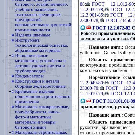
88
;
ГОСТ 12.1.012-90
;
бытового, хозяйственного,
12.2.032-78
;
ГОСТ 12.2.
учебного назначения,
театрально-зрелищных
12.3.001-85
;
ГОСТ 12.4
предприятий,
23000-78
;
ГОСТ 23450-
вспомогательные для легкой
ГОСТ 12.2.072-82
С
промышленности
Роботы промышленные. 
Изделия швейные
комплексы и участки. О
Инструмент,
технологическая оснастка,
Название англ.:
Occupa
абразивные материалы
with robots. General safety 
Исполнительные
Область применени
механизмы, устройства и
конструкции промышленн
детали судовых систем и
комплексов и участков
трубопроводов
Конденсаторы
Нормативные ссыл
Конструкции и детали
12.2.049-80
;
ГОСТ 12.4.
сборные железобетонные
23000-78
;
ГОСТ 12.3.0
Крепежные изделия
12.1.019-79
;
ГОСТ 12.1.
общемашиностроительного
ГОСТ 31.0101.01-8
применения
вращающиеся, ручки, кн
Материалы лакокрасочные,
полуфабрикаты, кино-,
Название англ.:
Contro
фото-и магнитные
Область применени
материалы и товары
рукоятки вращающиеся, 
бытовой химии
Материалы строительные,
отраслях промышленност