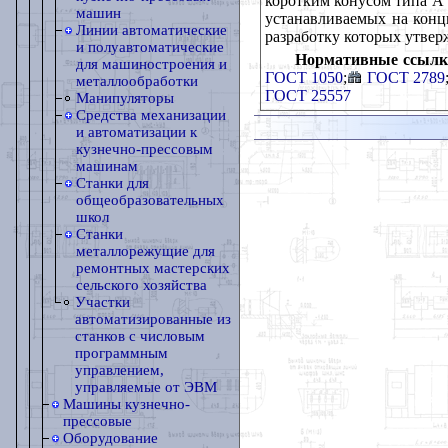
коротким конусом типа А 
машин
устанавливаемых на концы
Линии автоматические
разработку которых утвер
и полуавтоматические
Нормативные ссылк
для машиностроения и
ГОСТ 1050
;
ГОСТ 2789
металлообработки
ГОСТ 25557
Манипуляторы
Средства механизации
и автоматизации к
кузнечно-прессовым
машинам
Станки для
общеобразовательных
школ
Станки
металлорежущие для
ремонтных мастерских
сельского хозяйства
Участки
автоматизированные из
станков с числовым
программным
управлением,
управляемые от ЭВМ
Машины кузнечно-
прессовые
Оборудование