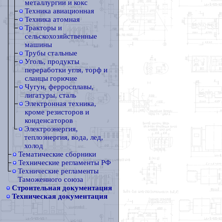
металлургии и кокс
Техника авиационная
Техника атомная
Тракторы и
сельскохозяйственные
машины
Трубы стальные
Уголь, продукты
переработки угля, торф и
сланцы горючие
Чугун, ферросплавы,
лигатуры, сталь
Электронная техника,
кроме резисторов и
конденсаторов
Электроэнергия,
теплоэнергия, вода, лед,
холод
Тематические сборники
Технические регламенты РФ
Технические регламенты
Таможенного союза
Строительная документация
Техническая документация