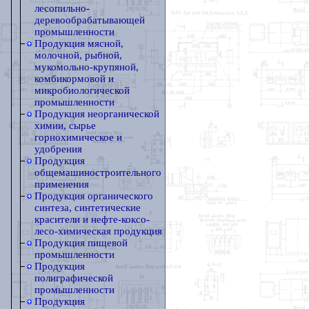
лесопильно-
деревообрабатывающей
промышленности
Продукция мясной,
молочной, рыбной,
мукомольно-крупяной,
комбикормовой и
микробиологической
промышленности
Продукция неорганической
химии, сырье
горнохимическое и
удобрения
Продукция
общемашиностроительного
применения
Продукция органического
синтеза, синтетические
красители и нефте-коксо-
лесо-химическая продукция
Продукция пищевой
промышленности
Продукция
полиграфической
промышленности
Продукция