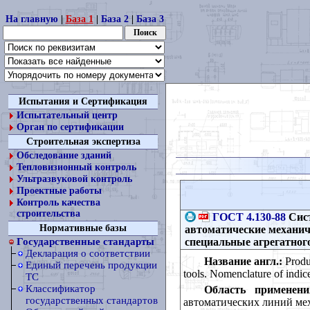
На главную
|
База 1
|
База 2
|
База 3
Испытания и Сертификация
Испытательный центр
Орган по сертификации
Строительная экспертиза
Обследование зданий
Тепловизионный контроль
Ультразвуковой контроль
Проектные работы
Контроль качества
строительства
ГОСТ 4.130-88
Сист
Нормативные базы
автоматические механич
специальные агрегатног
Государственные стандарты
Декларация о соответствии
Название англ.:
Produc
Единый перечень продукции
tools. Nomenclature of indic
ТС
Классификатор
Область применени
государственных стандартов
автоматических линий ме