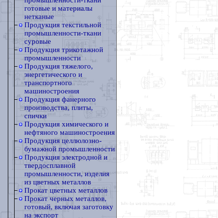
промышленности-ткани
готовые и материалы
нетканые
Продукция текстильной
промышленности-ткани
суровые
Продукция трикотажной
промышленности
Продукция тяжелого,
энергетического и
транспортного
машиностроения
Продукция фанерного
производства, плиты,
спички
Продукция химического и
нефтяного машиностроения
Продукция целлюлозно-
бумажной промышленности
Продукция электродной и
твердосплавной
промышленности, изделия
из цветных металлов
Прокат цветных металлов
Прокат черных металлов,
готовый, включая заготовку
на экспорт