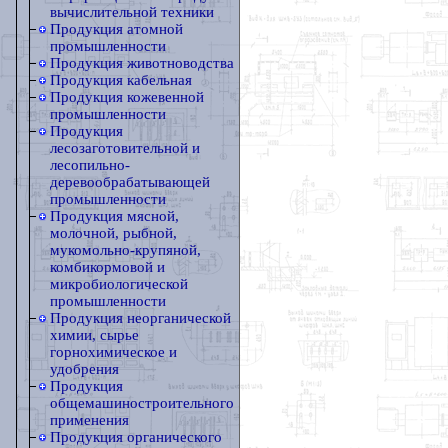
вычислительной техники
Продукция атомной
промышленности
Продукция животноводства
Продукция кабельная
Продукция кожевенной
промышленности
Продукция
лесозаготовительной и
лесопильно-
деревообрабатывающей
промышленности
Продукция мясной,
молочной, рыбной,
мукомольно-крупяной,
комбикормовой и
микробиологической
промышленности
Продукция неорганической
химии, сырье
горнохимическое и
удобрения
Продукция
общемашиностроительного
применения
Продукция органического