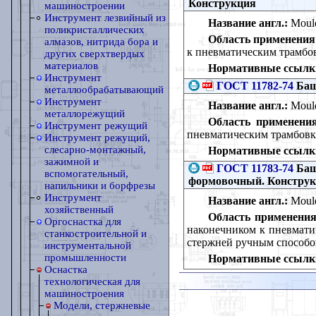
Конструкция
машиностроении
Инструмент лезвийный из
Название англ.:
Mould
поликристаллических
Область применения
алмазов, нитрида бора и
к пневматическим трамбо
других сверхтвердых
материалов
Нормативные ссылк
Инструмент
ГОСТ 11782-74
Баш
металлообрабатывающий
Инструмент
Название англ.:
Mould
металлорежущий
Область применения
Инструмент режущий
пневматическим трамбовк
Инструмент режущий,
слесарно-монтажный,
Нормативные ссылк
зажимной и
ГОСТ 11783-74
Баш
вспомогательный,
формовочный. Констру
напильники и борфрезы
Инструмент
Название англ.:
Mould
хозяйственный
Область применения
Оргоснастка для
наконечником к пневмати
станкостроительной и
стержней ручным способ
инструментальной
промышленности
Нормативные ссылк
Оснастка
технологическая для
машиностроения
Модели, стержневые