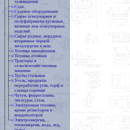
телевидения
Суда
Судовое оборудование
Сырье огнеупорное и
полуфабрикаты кусковые,
включая лом огнеупорных
изделий
Сырье рудное, нерудное,
вторичное черной
металлургии и кокс
Техника авиационная
Техника атомная
Тракторы и
сельскохозяйственные
машины
Трубы стальные
Уголь, продукты
переработки угля, торф и
сланцы горючие
Чугун, ферросплавы,
лигатуры, сталь
Электронная техника,
кроме резисторов и
конденсаторов
Электроэнергия,
теплоэнергия, вода, лед,
холод