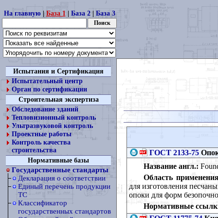
На главную
|
База 1
|
База 2
|
База 3
Испытания и Сертификация
Испытательный центр
Орган по сертификации
Строительная экспертиза
Обследование зданий
Тепловизионный контроль
Ультразвуковой контроль
Проектные работы
Контроль качества
строительства
ГОСТ 2133-75
Опок
Нормативные базы
Название англ.:
Found
Государственные стандарты
Область применения
Декларация о соответствии
для изготовления песчаны
Единый перечень продукции
опоки для форм безопочн
ТС
Классификатор
Нормативные ссылк
государственных стандартов