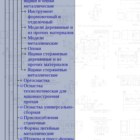
ящики и опоки
металлические
Инструмент
формовочный и
отделочный
Модели деревянные и
из прочих материалов
Модели
металлические
Опоки
Ящики стержневые
деревянные и из
прочих материалов
Ящики стержневые
металлические
Оргоснастка
Оснастка
технологическая для
машиностроения
прочая
Оснастка универсально-
сборная
Приспособления
станочные
Формы литейные
металлические
Штампы и пресс-формы