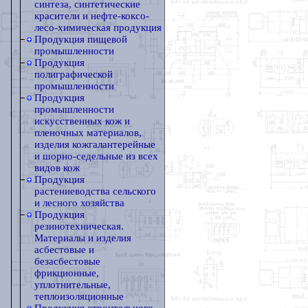
синтеза, синтетические
красители и нефте-коксо-
лесо-химическая продукция
Продукция пищевой
промышленности
Продукция
полиграфической
промышленности
Продукция
промышленности
искусственных кож и
пленочных материалов,
изделия кожгалантерейные
и шорно-седельные из всех
видов кож
Продукция
растениеводства сельского
и лесного хозяйства
Продукция
резинотехническая.
Материалы и изделия
асбестовые и
безасбестовые
фрикционные,
уплотнительные,
теплоизоляционные