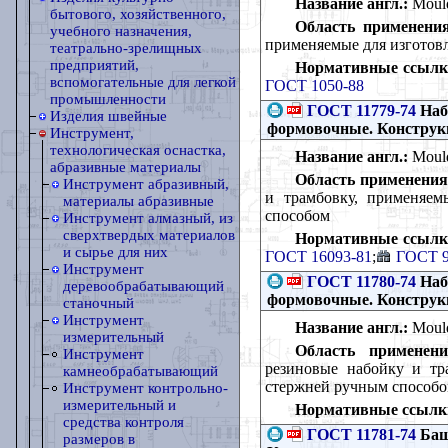
Название англ.:
Mould
бытового, хозяйственного,
Область применения
учебного назначения,
применяемые для изготов
театрально-зрелищных
предприятий,
Нормативные ссылк
вспомогательные для легкой
ГОСТ 1050-88
промышленности
ГОСТ 11779-74
Наб
Изделия швейные
формовочные. Конструк
Инструмент,
технологическая оснастка,
Название англ.:
Mould
абразивные материалы
Область применения
Инструмент абразивный,
и трамбовку, применяе
материалы абразивные
способом
Инструмент алмазный, из
сверхтвердых материалов
Нормативные ссылк
и сырье для них
ГОСТ 16093-81
;
ГОСТ 9
Инструмент
ГОСТ 11780-74
Наб
деревообрабатывающий
формовочные. Конструк
станочный
Инструмент
Название англ.:
Mould
измерительный
Область применени
Инструмент
резиновые набойку и тр
камнеобрабатывающий
стержней ручным способ
Инструмент контрольно-
измерительный и
Нормативные ссылк
средства контроля
ГОСТ 11781-74
Баш
размеров в