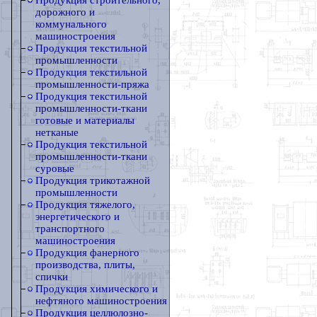
Продукция строительного,
дорожного и
коммунального
машиностроения
Продукция текстильной
промышленности
Продукция текстильной
промышленности-пряжа
Продукция текстильной
промышленности-ткани
готовые и материалы
нетканые
Продукция текстильной
промышленности-ткани
суровые
Продукция трикотажной
промышленности
Продукция тяжелого,
энергетического и
транспортного
машиностроения
Продукция фанерного
производства, плиты,
спички
Продукция химического и
нефтяного машиностроения
Продукция целлюлозно-