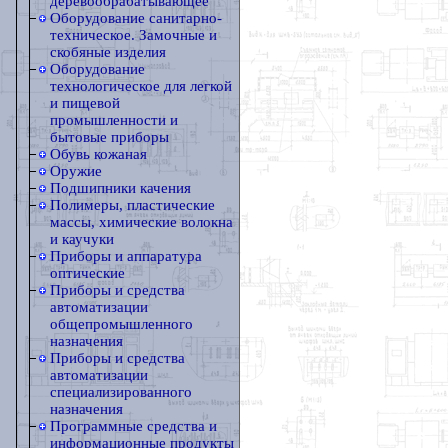
деревообрабатывающее
Оборудование санитарно-
техническое. Замочные и
скобяные изделия
Оборудование
технологическое для легкой
и пищевой
промышленности и
бытовые приборы
Обувь кожаная
Оружие
Подшипники качения
Полимеры, пластические
массы, химические волокна
и каучуки
Приборы и аппаратура
оптические
Приборы и средства
автоматизации
общепромышленного
назначения
Приборы и средства
автоматизации
специализированного
назначения
Программные средства и
информационные продукты