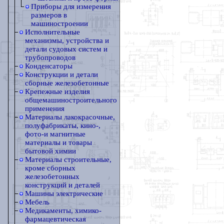
Приборы для измерения
размеров в
машиностроении
Исполнительные
механизмы, устройства и
детали судовых систем и
трубопроводов
Конденсаторы
Конструкции и детали
сборные железобетонные
Крепежные изделия
общемашиностроительного
применения
Материалы лакокрасочные,
полуфабрикаты, кино-,
фото-и магнитные
материалы и товары
бытовой химии
Материалы строительные,
кроме сборных
железобетонных
конструкций и деталей
Машины электрические
Мебель
Медикаменты, химико-
фармацевтическая