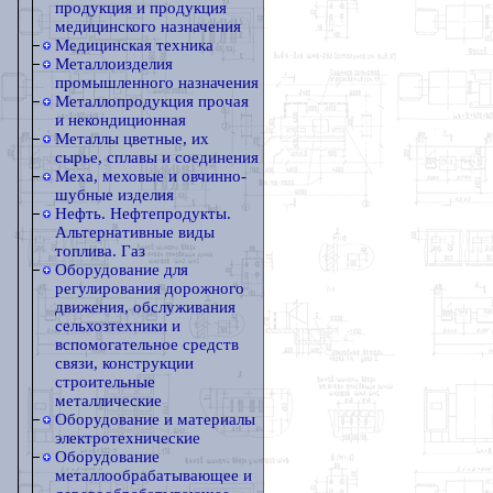
продукция и продукция
медицинского назначения
Медицинская техника
Металлоизделия
промышленного назначения
Металлопродукция прочая
и некондиционная
Металлы цветные, их
сырье, сплавы и соединения
Меха, меховые и овчинно-
шубные изделия
Нефть. Нефтепродукты.
Альтернативные виды
топлива. Газ
Оборудование для
регулирования дорожного
движения, обслуживания
сельхозтехники и
вспомогательное средств
связи, конструкции
строительные
металлические
Оборудование и материалы
электротехнические
Оборудование
металлообрабатывающее и