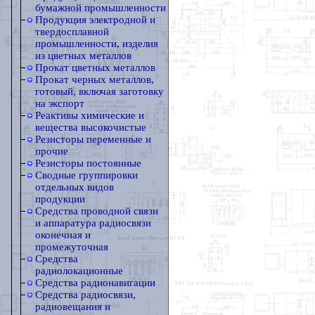
бумажной промышленности
Продукция электродной и
твердосплавной
промышленности, изделия
из цветных металлов
Прокат цветных металлов
Прокат черных металлов,
готовый, включая заготовку
на экспорт
Реактивы химические и
вещества высокочистые
Резисторы переменные и
прочие
Резисторы постоянные
Сводные группировки
отдельных видов
продукции
Средства проводной связи
и аппаратура радиосвязи
оконечная и
промежуточная
Средства
радиолокационные
Средства радионавигации
Средства радиосвязи,
радиовещания и