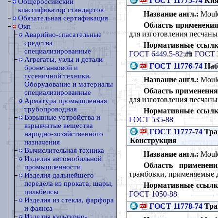
ГОСТ 11775-74
Кия
Общероссийский
классификатор стандартов
Название англ.:
Mould
Обязательная сертификация
Область применения
Окп
для изготовления песчан
Аварийно-спасательные
средства
Нормативные ссылк
специализированные
ГОСТ 6449.5-82
;
ГОСТ 
Агрегаты, узлы и детали
ГОСТ 11776-74
Наб
бронетанковой и
гусеничной техники.
Название англ.:
Mould
Оборудование и материалы
Область применения
специализированные
для изготовления песчан
Арматура промышленная
трубопроводная
Нормативные ссылк
Взрывные устройства и
ГОСТ 535-88
взрывчатые вещества
ГОСТ 11777-74
Тра
народно-хозяйственного
Конструкция
назначения
Вычислительная техника
Название англ.:
Mould
Изделия автомобильной
Область применени
промышленности
трамбовки, применяемые 
Изделия дальнейшего
передела из проката, шары,
Нормативные ссылк
цильбепсы
ГОСТ 1050-88
Изделия из стекла, фарфора
ГОСТ 11778-74
Тра
и фаянса
Изделия культурно-