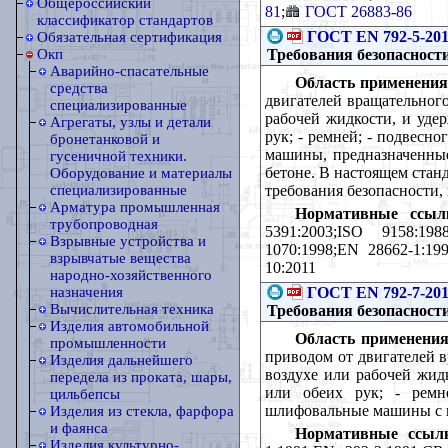
Общероссийский
81
;
ГОСТ 26883-86
классификатор стандартов
ГОСТ EN 792-5-20
Обязательная сертификация
Требования безопасност
Окп
Аварийно-спасательные
Область применения
средства
двигателей вращательног
специализированные
рабочей жидкости, и уде
Агрегаты, узлы и детали
рук; - ремней; - подвесн
бронетанковой и
машины, предназначенные
гусеничной техники.
бетоне. В настоящем стан
Оборудование и материалы
требования безопасности,
специализированные
Арматура промышленная
Нормативные ссыл
трубопроводная
5391:2003;ISO 9158:198
Взрывные устройства и
1070:1998;EN 28662-1:19
взрывчатые вещества
10:2011
народно-хозяйственного
ГОСТ EN 792-7-20
назначения
Вычислительная техника
Требования безопаснос
Изделия автомобильной
Область применения
промышленности
приводом от двигателей 
Изделия дальнейшего
воздухе или рабочей жид
передела из проката, шары,
или обеих рук; - ремне
цильбепсы
шлифовальные машины с п
Изделия из стекла, фарфора
и фаянса
Нормативные ссыл
Изделия культурно-