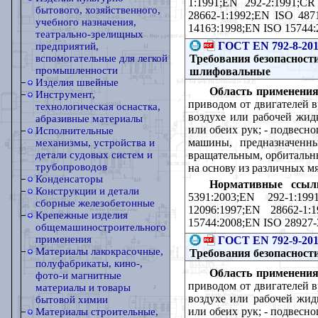
1:1991;ЕN 292-2:1991;CR
бытового, хозяйственного,
28662-1:1992;ЕN ISO 487
учебного назначения,
14163:1998;ЕN ISO 15744:
театрально-зрелищных
ГОСТ EN 792-8-20
предприятий,
Требования безопасност
вспомогательные для легкой
промышленности
шлифовальные
Изделия швейные
Область применения
Инструмент,
приводом от двигателей 
технологическая оснастка,
воздухе или рабочей жид
абразивные материалы
или обеих рук; - подвесн
Исполнительные
машины, предназначенн
механизмы, устройства и
вращательным, орбитальн
детали судовых систем и
трубопроводов
на основу из различных 
Конденсаторы
Нормативные ссыл
Конструкции и детали
5391:2003;EN 292-1:199
сборные железобетонные
12096:1997;ЕN 28662-1
Крепежные изделия
15744:2008;EN ISO 28927-
общемашиностроительного
применения
ГОСТ EN 792-9-20
Материалы лакокрасочные,
Требования безопасност
полуфабрикаты, кино-,
Область применения
фото-и магнитные
приводом от двигателей 
материалы и товары
воздухе или рабочей жид
бытовой химии
или обеих рук; - подвесн
Материалы строительные,