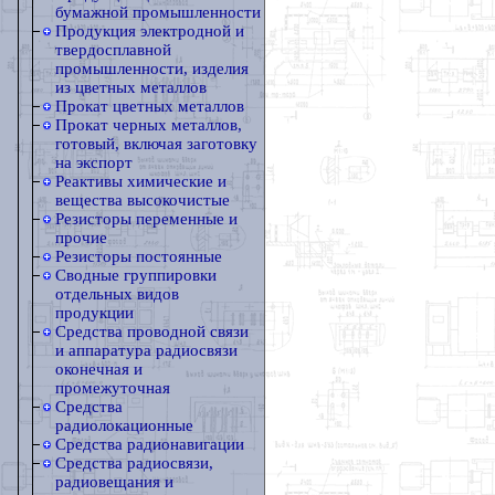
бумажной промышленности
Продукция электродной и
твердосплавной
промышленности, изделия
из цветных металлов
Прокат цветных металлов
Прокат черных металлов,
готовый, включая заготовку
на экспорт
Реактивы химические и
вещества высокочистые
Резисторы переменные и
прочие
Резисторы постоянные
Сводные группировки
отдельных видов
продукции
Средства проводной связи
и аппаратура радиосвязи
оконечная и
промежуточная
Средства
радиолокационные
Средства радионавигации
Средства радиосвязи,
радиовещания и