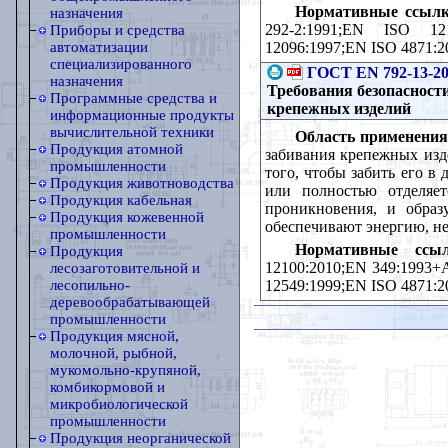
Нормативные ссылк
назначения
292-2:1991;EN ISO 121
Приборы и средства
12096:1997;EN ISO 4871:2
автоматизации
специализированного
ГОСТ EN 792-13-2
назначения
Требования безопасност
Программные средства и
крепежных изделий
информационные продукты
вычислительной техники
Область применения
Продукция атомной
забивания крепежных изд
промышленности
того, чтобы забить его в
Продукция животноводства
или полностью отделяет
Продукция кабельная
проникновения, и образ
Продукция кожевенной
обеспечивают энергию, н
промышленности
Нормативные ссыл
Продукция
12100:2010;EN 349:1993+
лесозаготовительной и
12549:1999;EN ISO 4871:2
лесопильно-
деревообрабатывающей
промышленности
Продукция мясной,
молочной, рыбной,
мукомольно-крупяной,
комбикормовой и
микробиологической
промышленности
Продукция неорганической