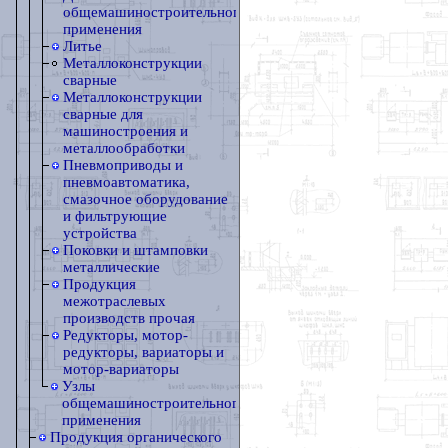
общемашиностроительного
применения
Литье
Металлоконструкции
сварные
Металлоконструкции
сварные для
машиностроения и
металлообработки
Пневмоприводы и
пневмоавтоматика,
смазочное оборудование
и фильтрующие
устройства
Поковки и штамповки
металлические
Продукция
межотраслевых
производств прочая
Редукторы, мотор-
редукторы, вариаторы и
мотор-вариаторы
Узлы
общемашиностроительного
применения
Продукция органического