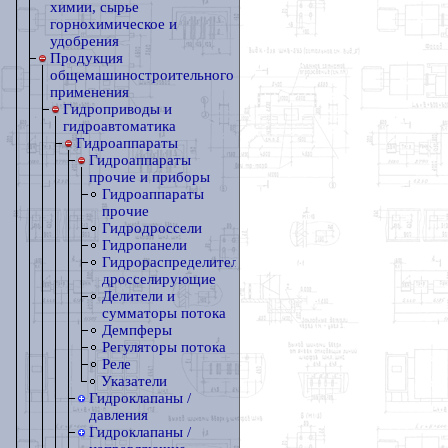
химии, сырье
горнохимическое и
удобрения
Продукция
общемашиностроительного
применения
Гидроприводы и
гидроавтоматика
Гидроаппараты
Гидроаппараты
прочие и приборы
Гидроаппараты
прочие
Гидродроссели
Гидропанели
Гидрораспределители
дросселирующие
Делители и
сумматоры потока
Демпферы
Регуляторы потока
Реле
Указатели
Гидроклапаны /
давления
Гидроклапаны /