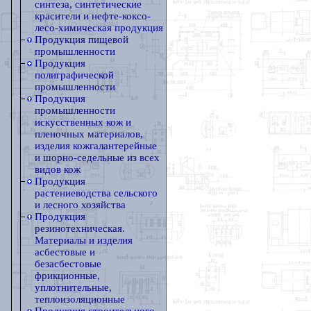
синтеза, синтетические
красители и нефте-коксо-
лесо-химическая продукция
Продукция пищевой
промышленности
Продукция
полиграфической
промышленности
Продукция
промышленности
искусственных кож и
пленочных материалов,
изделия кожгалантерейные
и шорно-седельные из всех
видов кож
Продукция
растениеводства сельского
и лесного хозяйства
Продукция
резинотехническая.
Материалы и изделия
асбестовые и
безасбестовые
фрикционные,
уплотнительные,
теплоизоляционные