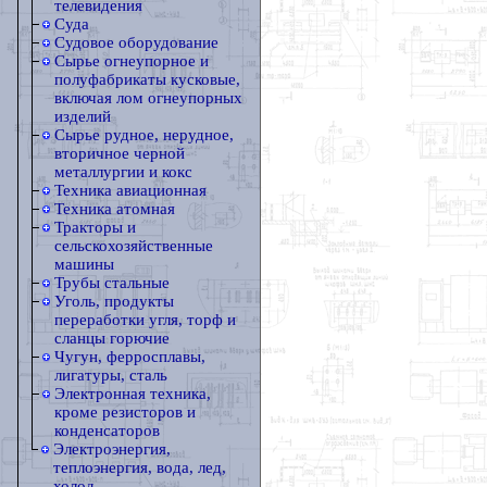
телевидения
Суда
Судовое оборудование
Сырье огнеупорное и
полуфабрикаты кусковые,
включая лом огнеупорных
изделий
Сырье рудное, нерудное,
вторичное черной
металлургии и кокс
Техника авиационная
Техника атомная
Тракторы и
сельскохозяйственные
машины
Трубы стальные
Уголь, продукты
переработки угля, торф и
сланцы горючие
Чугун, ферросплавы,
лигатуры, сталь
Электронная техника,
кроме резисторов и
конденсаторов
Электроэнергия,
теплоэнергия, вода, лед,
холод