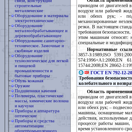
Область применения
связи, конструкции
приводом от двигателей 
строительные
воздухе или рабочей жид
металлические
Оборудование и материалы
или обеих рук; - под
электротехнические
механизированные неэлек
Оборудование
резки. В настоящем станд
металлообрабатывающее и
требования безопасности,
деревообрабатывающее
этим машинам относят: 
Оборудование санитарно-
специальные и модифицир
техническое. Замочные и
Нормативные ссылк
скобяные изделия
3857-3:1989;ISO 5391:20
Оборудование
574:1996+А1:2008;EN 6
технологическое для легкой
15744:2008;EN 28662-1:19
и пищевой
промышленности и
ГОСТ EN 792-12-2
бытовые приборы
Требования безопасност
Обувь кожаная
колебательного и возвра
Оружие
Подшипники качения
Область применения
Полимеры, пластические
приводом от двигателей 
массы, химические волокна
воздухе или рабочей жид
и каучуки
или обеих рук; – подвесн
Приборы и аппаратура
машины, оснащенные мало
оптические
действия, используемые 
Приборы и средства
процессе работы машин, 
автоматизации
время установленного ср
общепромышленного