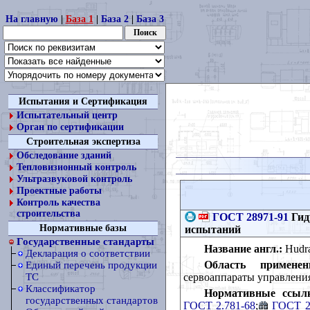
На главную
|
База 1
|
База 2
|
База 3
Испытания и Сертификация
Испытательный центр
Орган по сертификации
Строительная экспертиза
Обследование зданий
Тепловизионный контроль
Ультразвуковой контроль
Проектные работы
Контроль качества
строительства
ГОСТ 28971-91
Гид
Нормативные базы
испытаний
Государственные стандарты
Название англ.:
Hudrau
Декларация о соответствии
Область применен
Единый перечень продукции
сервоаппараты управления
ТС
Классификатор
Нормативные ссыл
государственных стандартов
ГОСТ 2.781-68
;
ГОСТ 2