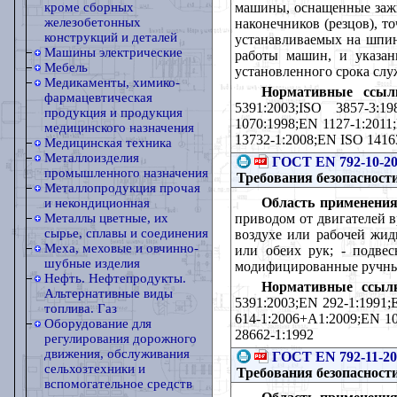
машины, оснащенные зажи
кроме сборных
железобетонных
наконечников (резцов), т
конструкций и деталей
устанавливаемых на шпин
Машины электрические
работы машин, и указан
Мебель
установленного срока сл
Медикаменты, химико-
Нормативные ссыл
фармацевтическая
5391:2003;ISO 3857-3:1
продукция и продукция
1070:1998;ЕN 1127-1:2011
медицинского назначения
13732-1:2008;ЕN ISO 1416
Медицинская техника
Металлоизделия
ГОСТ EN 792-10-2
промышленного назначения
Требования безопасност
Металлопродукция прочая
Область применения
и некондиционная
приводом от двигателей 
Металлы цветные, их
сырье, сплавы и соединения
воздухе или рабочей жид
Меха, меховые и овчинно-
или обеих рук; - подвес
шубные изделия
модифицированные ручны
Нефть. Нефтепродукты.
Нормативные ссыл
Альтернативные виды
5391:2003;EN 292-1:1991;
топлива. Газ
614-1:2006+А1:2009;EN 10
Оборудование для
28662-1:1992
регулирования дорожного
движения, обслуживания
ГОСТ EN 792-11-20
сельхозтехники и
Требования безопасност
вспомогательное средств