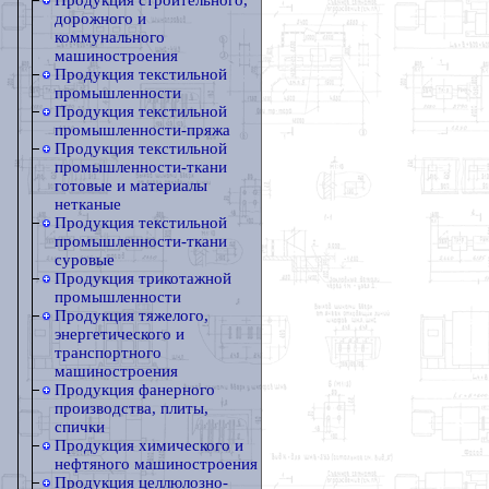
Продукция строительного,
дорожного и
коммунального
машиностроения
Продукция текстильной
промышленности
Продукция текстильной
промышленности-пряжа
Продукция текстильной
промышленности-ткани
готовые и материалы
нетканые
Продукция текстильной
промышленности-ткани
суровые
Продукция трикотажной
промышленности
Продукция тяжелого,
энергетического и
транспортного
машиностроения
Продукция фанерного
производства, плиты,
спички
Продукция химического и
нефтяного машиностроения
Продукция целлюлозно-