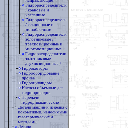
направляющие
Гидрораспределители
/ крановые и
клапанные
Гидрораспределители
/ секционные и
моноблочные
Гидрораспределители
золотниковые /
трехпозиционные и
многопозиционные
Гидрораспределители
золотниковые
двухпозиционные /
Гидромоторы
Гидрооборудование
прочее
Гидроцилиндры
Насосы объемные для
гидроприводов
Передачи
гидродинамические
Детали машин и изделия с
покрытиями, наносимыми
газотермическими
методами
Детали