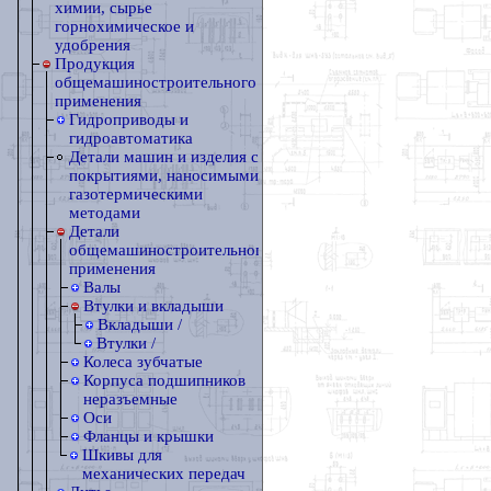
химии, сырье
горнохимическое и
удобрения
Продукция
общемашиностроительного
применения
Гидроприводы и
гидроавтоматика
Детали машин и изделия с
покрытиями, наносимыми
газотермическими
методами
Детали
общемашиностроительного
применения
Валы
Втулки и вкладыши
Вкладыши /
Втулки /
Колеса зубчатые
Корпуса подшипников
неразъемные
Оси
Фланцы и крышки
Шкивы для
механических передач