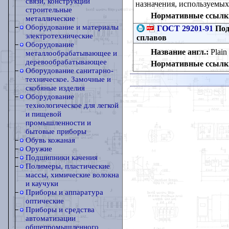
связи, конструкции
назначения, используемых
строительные
Нормативные ссылк
металлические
Оборудование и материалы
ГОСТ 29201-91
Под
электротехнические
сплавов
Оборудование
Название англ.:
Plain 
металлообрабатывающее и
деревообрабатывающее
Нормативные ссылк
Оборудование санитарно-
техническое. Замочные и
скобяные изделия
Оборудование
технологическое для легкой
и пищевой
промышленности и
бытовые приборы
Обувь кожаная
Оружие
Подшипники качения
Полимеры, пластические
массы, химические волокна
и каучуки
Приборы и аппаратура
оптические
Приборы и средства
автоматизации
общепромышленного