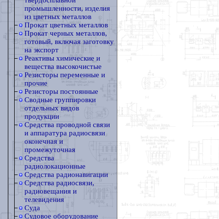
твердосплавной
промышленности, изделия
из цветных металлов
Прокат цветных металлов
Прокат черных металлов,
готовый, включая заготовку
на экспорт
Реактивы химические и
вещества высокочистые
Резисторы переменные и
прочие
Резисторы постоянные
Сводные группировки
отдельных видов
продукции
Средства проводной связи
и аппаратура радиосвязи
оконечная и
промежуточная
Средства
радиолокационные
Средства радионавигации
Средства радиосвязи,
радиовещания и
телевидения
Суда
Судовое оборудование