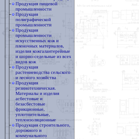
Продукция пищевой
промышленности
Продукция
полиграфической
промышленности
Продукция
промышленности
искусственных кож и
пленочных материалов,
изделия кожгалантерейные
и шорно-седельные из всех
видов кож
Продукция
растениеводства сельского
и лесного хозяйства
Продукция
резинотехническая.
Материалы и изделия
асбестовые и
безасбестовые
фрикционные,
уплотнительные,
теплоизоляционные
Продукция строительного,
дорожного и
коммунального