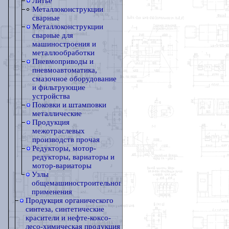
Литье
Металлоконструкции
сварные
Металлоконструкции
сварные для
машиностроения и
металлообработки
Пневмоприводы и
пневмоавтоматика,
смазочное оборудование
и фильтрующие
устройства
Поковки и штамповки
металлические
Продукция
межотраслевых
производств прочая
Редукторы, мотор-
редукторы, вариаторы и
мотор-вариаторы
Узлы
общемашиностроительного
применения
Продукция органического
синтеза, синтетические
красители и нефте-коксо-
лесо-химическая продукция