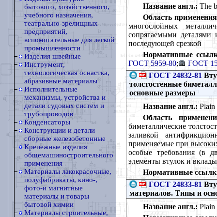
Название англ.:
The bu
бытового, хозяйственного,
учебного назначения,
Область применения
театрально-зрелищных
многослойных металли
предприятий,
сопрягаемыми деталями 
вспомогательные для легкой
последующей срезкой
промышленности
Нормативные ссылк
Изделия швейные
ГОСТ 5959-80
;
ГОСТ 15
Инструмент,
технологическая оснастка,
ГОСТ 24832-81
Вту
абразивные материалы
толстостенные биметал
Исполнительные
основные размеры
механизмы, устройства и
детали судовых систем и
Название англ.:
Plain 
трубопроводов
Область применени
Конденсаторы
биметаллические толстос
Конструкции и детали
заливкой антифрикцион
сборные железобетонные
применяемые при высоких 
Крепежные изделия
особые требования (в дв
общемашиностроительного
элементы втулок и вклад
применения
Материалы лакокрасочные,
Нормативные ссылк
полуфабрикаты, кино-,
ГОСТ 24833-81
Вту
фото-и магнитные
материалов. Типы и ос
материалы и товары
бытовой химии
Название англ.:
Plain 
Материалы строительные,