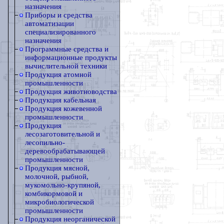
назначения
Приборы и средства
автоматизации
специализированного
назначения
Программные средства и
информационные продукты
вычислительной техники
Продукция атомной
промышленности
Продукция животноводства
Продукция кабельная
Продукция кожевенной
промышленности
Продукция
лесозаготовительной и
лесопильно-
деревообрабатывающей
промышленности
Продукция мясной,
молочной, рыбной,
мукомольно-крупяной,
комбикормовой и
микробиологической
промышленности
Продукция неорганической