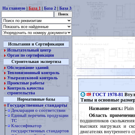
На главную
|
База 1
|
База 2
|
База 3
Испытания и Сертификация
Испытательный центр
Орган по сертификации
Строительная экспертиза
Обследование зданий
Тепловизионный контроль
Ультразвуковой контроль
Проектные работы
Контроль качества
строительства
ГОСТ 1978-81
Втул
Нормативные базы
Типы и основные разме
Государственные стандарты
Название англ.:
Plain 
Декларация о соответствии
Область применени
Единый перечень продукции
подшипников скольжения 
ТС
Классификатор
высоких нагрузках и ско
государственных стандартов
двигателях внутреннего сг