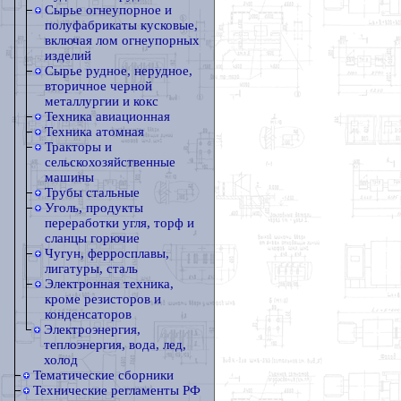
Сырье огнеупорное и
полуфабрикаты кусковые,
включая лом огнеупорных
изделий
Сырье рудное, нерудное,
вторичное черной
металлургии и кокс
Техника авиационная
Техника атомная
Тракторы и
сельскохозяйственные
машины
Трубы стальные
Уголь, продукты
переработки угля, торф и
сланцы горючие
Чугун, ферросплавы,
лигатуры, сталь
Электронная техника,
кроме резисторов и
конденсаторов
Электроэнергия,
теплоэнергия, вода, лед,
холод
Тематические сборники
Технические регламенты РФ