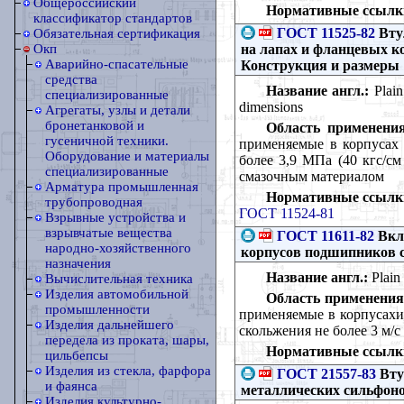
Общероссийский
Нормативные ссылк
классификатор стандартов
ГОСТ 11525-82
Вту
Обязательная сертификация
на лапах и фланцевых к
Окп
Аварийно-спасательные
Конструкция и размеры
средства
Название англ.:
Plain
специализированные
dimensions
Агрегаты, узлы и детали
бронетанковой и
Область применения
гусеничной техники.
применяемые в корпусах
Оборудование и материалы
более 3,9 МПа (40 кгс/см
специализированные
смазочным материалом
Арматура промышленная
Нормативные ссылк
трубопроводная
ГОСТ 11524-81
Взрывные устройства и
взрывчатые вещества
ГОСТ 11611-82
Вкл
народно-хозяйственного
корпусов подшипников 
назначения
Название англ.:
Plain 
Вычислительная техника
Изделия автомобильной
Область применения
промышленности
применяемые в корпусахи 
Изделия дальнейшего
скольжения не более 3 м/
передела из проката, шары,
Нормативные ссылк
цильбепсы
Изделия из стекла, фарфора
ГОСТ 21557-83
Вту
и фаянса
металлических сильфоно
Изделия культурно-