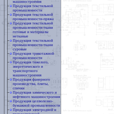
машиностроения
Продукция текстильной
промышленности
Продукция текстильной
промышленности-пряжа
Продукция текстильной
промышленности-ткани
готовые и материалы
нетканые
Продукция текстильной
промышленности-ткани
суровые
Продукция трикотажной
промышленности
Продукция тяжелого,
энергетического и
транспортного
машиностроения
Продукция фанерного
производства, плиты,
спички
Продукция химического и
нефтяного машиностроения
Продукция целлюлозно-
бумажной промышленности
Продукция электродной и