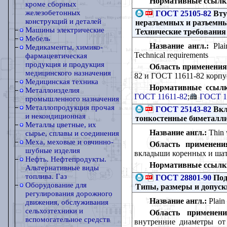
Нормативные ссылк
кроме сборных
железобетонных
ГОСТ 25105-82
Вту
конструкций и деталей
неразъемных и разъемн
Машины электрические
Технические требования
Мебель
Название англ.:
Plain
Медикаменты, химико-
Technical requirements
фармацевтическая
продукция и продукция
Область применения
медицинского назначения
82 и ГОСТ 11611-82 корп
Медицинская техника
Нормативные ссылк
Металлоизделия
ГОСТ 11611-82
;
ГОСТ 1
промышленного назначения
Металлопродукция прочая
ГОСТ 25143-82
Вкл
и некондиционная
тонкостенные биметалл
Металлы цветные, их
Название англ.:
Thin w
сырье, сплавы и соединения
Меха, меховые и овчинно-
Область применени
шубные изделия
вкладыши коренных и ша
Нефть. Нефтепродукты.
Нормативные ссылк
Альтернативные виды
топлива. Газ
ГОСТ 28801-90
Под
Оборудование для
Типы, размеры и допуск
регулирования дорожного
Название англ.:
Plain 
движения, обслуживания
сельхозтехники и
Область применени
вспомогательное средств
внутренние диаметры от