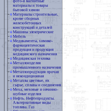
фото-и магнитные
материалы и товары
бытовой химии
Материалы строительные,
кроме сборных
железобетонных
конструкций и деталей
Машины электрические
Мебель
Медикаменты, химико-
фармацевтическая
продукция и продукция
медицинского назначения
Медицинская техника
Металлоизделия
промышленного назначения
Металлопродукция прочая
и некондиционная
Металлы цветные, их
сырье, сплавы и соединения
Меха, меховые и овчинно-
шубные изделия
Нефть. Нефтепродукты.
Альтернативные виды
топлива. Газ