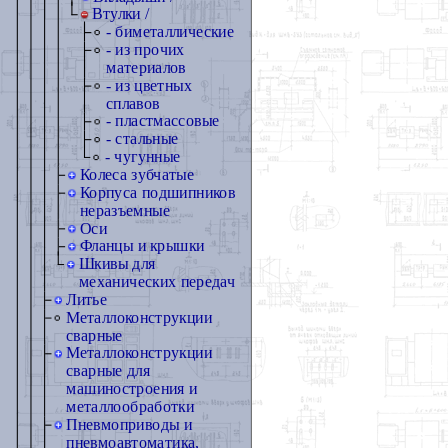
Втулки /
- биметаллические
- из прочих
материалов
- из цветных
сплавов
- пластмассовые
- стальные
- чугунные
Колеса зубчатые
Корпуса подшипников
неразъемные
Оси
Фланцы и крышки
Шкивы для
механических передач
Литье
Металлоконструкции
сварные
Металлоконструкции
сварные для
машиностроения и
металлообработки
Пневмоприводы и
пневмоавтоматика,