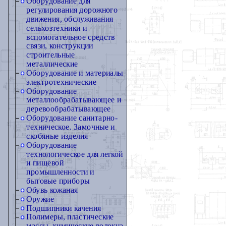
Оборудование для
регулирования дорожного
движения, обслуживания
сельхозтехники и
вспомогательное средств
связи, конструкции
строительные
металлические
Оборудование и материалы
электротехнические
Оборудование
металлообрабатывающее и
деревообрабатывающее
Оборудование санитарно-
техническое. Замочные и
скобяные изделия
Оборудование
технологическое для легкой
и пищевой
промышленности и
бытовые приборы
Обувь кожаная
Оружие
Подшипники качения
Полимеры, пластические