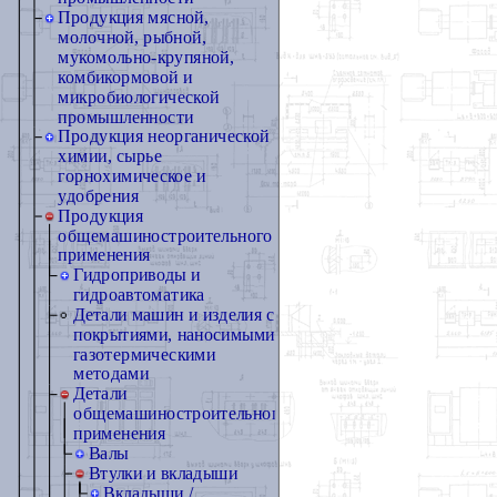
Продукция мясной,
молочной, рыбной,
мукомольно-крупяной,
комбикормовой и
микробиологической
промышленности
Продукция неорганической
химии, сырье
горнохимическое и
удобрения
Продукция
общемашиностроительного
применения
Гидроприводы и
гидроавтоматика
Детали машин и изделия с
покрытиями, наносимыми
газотермическими
методами
Детали
общемашиностроительного
применения
Валы
Втулки и вкладыши
Вкладыши /