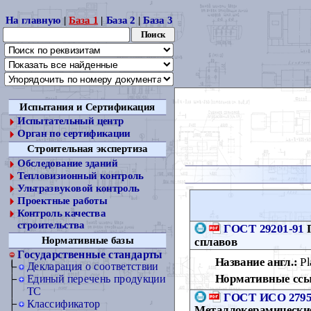
На главную
|
База 1
|
База 2
|
База 3
Испытания и Сертификация
Испытательный центр
Орган по сертификации
Строительная экспертиза
Обследование зданий
Тепловизионный контроль
Ультразвуковой контроль
Проектные работы
Контроль качества
строительства
ГОСТ 29201-91
П
Нормативные базы
сплавов
Государственные стандарты
Название англ.:
Pl
Декларация о соответствии
Нормативные ссы
Единый перечень продукции
ТС
ГОСТ ИСО 2795
Классификатор
Металлокерамические