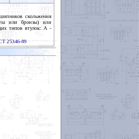
дшипников скольжения
еза или бронзы) или
их типов втулок: А -
Т 25346-89