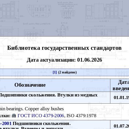
Библиотека государственных стандартов
Дата актуализации: 01.06.2026
[1]
(2 найдено)
Дат
Обозначение
введе
одшипники скольжения. Втулки из медных
01.01.1
ain bearings. Copper alloy bushes
лки:
ГОСТ ИСО 4379-2006
, ISO 4379:1978
-2001
Подшипники скольжения.
01.07.2
 втулки. Размеры и допуски