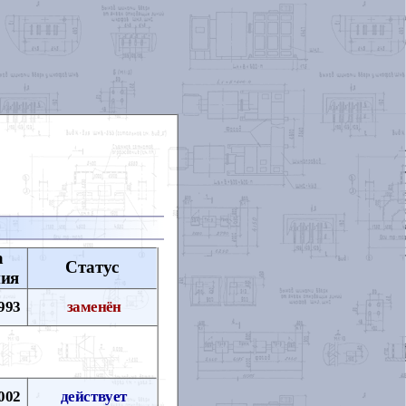
а
Статус
ния
993
заменён
002
действует