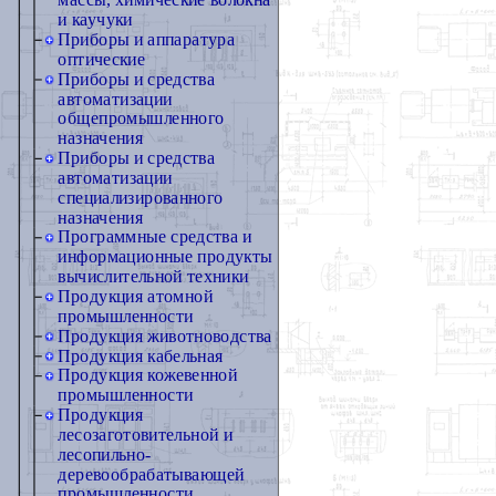
массы, химические волокна
и каучуки
Приборы и аппаратура
оптические
Приборы и средства
автоматизации
общепромышленного
назначения
Приборы и средства
автоматизации
специализированного
назначения
Программные средства и
информационные продукты
вычислительной техники
Продукция атомной
промышленности
Продукция животноводства
Продукция кабельная
Продукция кожевенной
промышленности
Продукция
лесозаготовительной и
лесопильно-
деревообрабатывающей
промышленности