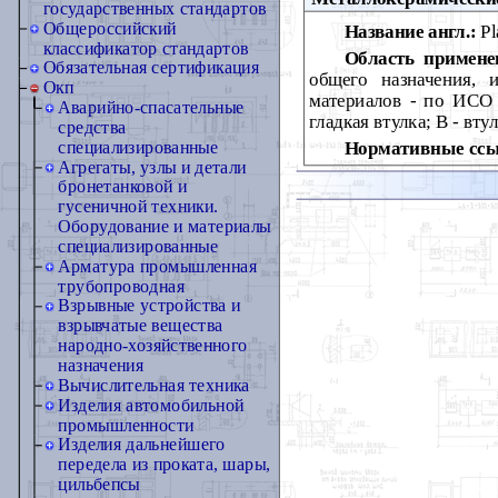
государственных стандартов
Общероссийский
Название англ.:
Pl
классификатор стандартов
Область примене
Обязательная сертификация
общего назначения, 
Окп
материалов - по ИСО 
Аварийно-спасательные
гладкая втулка; В - вту
средства
Нормативные ссы
специализированные
Агрегаты, узлы и детали
бронетанковой и
гусеничной техники.
Оборудование и материалы
специализированные
Арматура промышленная
трубопроводная
Взрывные устройства и
взрывчатые вещества
народно-хозяйственного
назначения
Вычислительная техника
Изделия автомобильной
промышленности
Изделия дальнейшего
передела из проката, шары,
цильбепсы