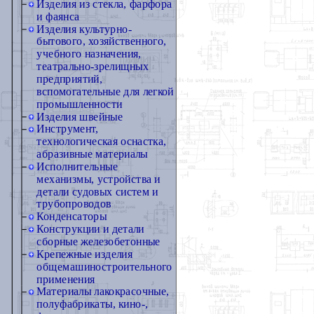
Изделия из стекла, фарфора
и фаянса
Изделия культурно-
бытового, хозяйственного,
учебного назначения,
театрально-зрелищных
предприятий,
вспомогательные для легкой
промышленности
Изделия швейные
Инструмент,
технологическая оснастка,
абразивные материалы
Исполнительные
механизмы, устройства и
детали судовых систем и
трубопроводов
Конденсаторы
Конструкции и детали
сборные железобетонные
Крепежные изделия
общемашиностроительного
применения
Материалы лакокрасочные,
полуфабрикаты, кино-,