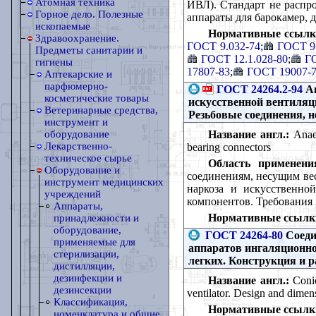
Атомная техника
ИВЛ). Стандарт не распро
Горное дело. Полезные
аппараты для барокамер, 
ископаемые
Нормативные ссылк
Здравоохранение.
ГОСТ 9.032-74
;
ГОСТ 9
Предметы санитарии и
ГОСТ 12.1.028-80
;
ГО
гигиены
17807-83
;
ГОСТ 19007-
Аптекарские и
парфюмерно-
ГОСТ 24264.2-94
Ап
косметические товары
искусственной вентиляци
Ветеринарные средства,
Резьбовые соединения, н
инструмент и
Название англ.:
Anaes
оборудование
Лекарственно-
bearing connectors
техническое сырье
Область применени
Оборудование и
соединениям, несущим ве
инструмент медицинских
наркоза и искусственно
учреждений
компонентов. Требования 
Аппараты,
Нормативные ссылк
принадлежности и
оборудование,
ГОСТ 24264-80
Соеди
применяемые для
аппаратов ингаляционно
стерилизации,
легких. Конструкция и 
дистилляции,
дезинфекции и
Название англ.:
Conic
дезинсекции
ventilator. Design and dimen
Классификация,
Нормативные ссылк
номенклатура и общие