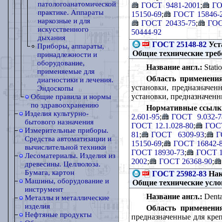
патологоанатомической
ГОСТ 9481-2001
;
ГО
практике. Аппараты
15150-69
;
ГОСТ 15846-
наркозные и для
ГОСТ 20435-75
;
ГОС
искусственного
50444-92
дыхания
ГОСТ 25148-82
Уст
Приборы, аппараты,
Общие технические тре
принадлежности и
оборудование,
Название англ.:
Statio
применяемые для
Область применения
диагностики и лечения.
установки, предназначен
Эндоскопы
установки, предназначенн
Общие правила и нормы
по здравоохранению
Нормативные ссылк
Изделия культурно-
2.601-95
;
ГОСТ 9.032-7
бытового назначения
ГОСТ 12.1.028-80
;
ГОСТ
Измерительные приборы.
81
;
ГОСТ 6309-93
;
Г
Средства автоматизации и
15150-69
;
ГОСТ 16842-
вычислительной техники
ГОСТ 18930-73
;
ГОСТ 1
Лесоматериалы. Изделия из
2002
;
ГОСТ 26368-90
;
древесины. Целлюлоза.
Бумага, картон
ГОСТ 25982-83
Нак
Машины, оборудование и
Общие технические усл
инструмент
Название англ.:
Dental
Металлы и металлические
изделия
Область применени
Нефтяные продукты
предназначенные для кре