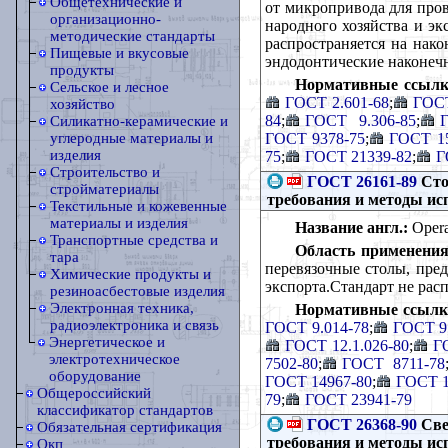
Общетехнические и
от микропривода для пров
организационно-
народного хозяйства и э
методические стандарты
распространяется на нак
Пищевые и вкусовые
эндодонтические наконеч
продукты
Нормативные ссылк
Сельское и лесное
ГОСТ 2.601-68
;
ГОСТ
хозяйство
84
;
ГОСТ 9.306-85
;
Г
Силикатно-керамические и
ГОСТ 9378-75
;
ГОСТ 15
углеродные материалы и
изделия
75
;
ГОСТ 21339-82
;
Г
Строительство и
ГОСТ 26161-89
Сто
стройматериалы
требования и методы и
Текстильные и кожевенные
материалы и изделия
Название англ.:
Operat
Транспортные средства и
Область применения
тара
перевязочные столы, пре
Химические продукты и
экспорта.Стандарт не рас
резиноасбестовые изделия
Электронная техника,
Нормативные ссылк
радиоэлектроника и связь
ГОСТ 9.014-78
;
ГОСТ 9
Энергетическое и
ГОСТ 12.1.026-80
;
Г
электротехническое
7502-80
;
ГОСТ 8711-78
оборудование
ГОСТ 14967-80
;
ГОСТ 1
Общероссийский
79
;
ГОСТ 23941-79
классификатор стандартов
ГОСТ 26368-90
Све
Обязательная сертификация
требования и методы и
Окп