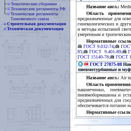
Тематические сборники
Название англ.:
Medica
Технические регламенты РФ
Область применени
Технические регламенты
предназначенные для осв
Таможенного союза
гинекологических и други
Строительная документация
Техническая документация
и методы испытаний свети
умеренным и тропически
Нормативные ссылк
ГОСТ 9.032-74
;
ГОСТ
85
;
ГОСТ 9.401-89
;
Г
ГОСТ 15140-78
;
ГОСТ 1
ГОСТ 27875-88
Нак
пневмотурбинные и муф
Название англ.:
Air tu
Область применения
наконечники, пневмат
пневмобормашины и уста
предназначенных для сое
обеспечивается питание н
Нормативные ссылк