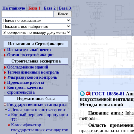
На главную
|
База 1
|
База 2
|
База 3
Испытания и Сертификация
Испытательный центр
Орган по сертификации
Строительная экспертиза
Обследование зданий
Тепловизионный контроль
Ультразвуковой контроль
Проектные работы
Контроль качества
строительства
ГОСТ 18856-81
Апп
Нормативные базы
искусственной вентиляц
Методы испытаний
Государственные стандарты
Декларация о соответствии
Название англ.:
Inhal
Единый перечень продукции
methods
ТС
Классификатор
Область применени
государственных стандартов
практике аппараты ингал