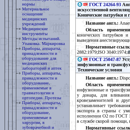
нормы
ГОСТ 24264-93
Апп
Материальное
искусственной вентиляци
оснащение
Конические патрубки и г
медицинских
Название англ.:
Anaest
учреждений
Медицинские
Область применени
инструменты
конических патрубков и
Методы испытаний.
выведения анестезирующих
Упаковка. Маркировка
Нормативные ссылк
Приборы, аппараты,
2882:1979;ISO 3040:1974;
принадлежности и
оборудование для
ГОСТ 25047-87
Уст
медицинских
инфузионные и трансфуз
лабораторий и аптек
Технические условия
Приборы, аппараты,
Название англ.:
Dispos
принадлежности и
оборудование,
Область применени
применяемые в
инфузионные и трансфузи
травматологии и
у донара, для вливани
ортопедии. Протезы
кровезаменителей и дру
Приборы, аппараты,
устанавливает требовани
принадлежности и
экспорта в страны с ум
оборудование,
исполнении О2 по ГОСТ 15
применяемые в
в службе скорой помощи, 
хирургии, в
зубоврачебной и
Нормативные ссылк