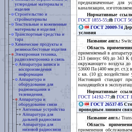
предназначенные для у
углеродные материалы и
канализации, изготовляем
изделия
Строительство и
Нормативные ссылк
стройматериалы
ГОСТ 1855-55
;
ГОСТ 56
Текстильные и кожевенные
ГОСТ 20009-74
Дер
материалы и изделия
условия
Транспортные средства и
тара
Название англ.:
Switch
Химические продукты и
Область применения
резиноасбестовые изделия
применяемый в аппаратуре
Электронная техника,
213 (минус 60) до 343 К 
радиоэлектроника и связь
окружающего воздуха до 
Аппаратура записи и
53600 Па (400 мм рт. ст.);
воспроизведения
с кв. (10 g); воздействие
информации
Настоящий стандарт при
Аппаратура и
оборудование для
находящейся в эксплуата
радиовещания и
Нормативные ссыл
телевидения
ГОСТ 14192-77
;
ГОСТ 1
Аппаратура и
ГОСТ 26537-85
Сто
оборудование связи
проводным линиям связ
Антенные устройства
Аппаратура для
Название англ.:
Trans
дальней радиосвязи
Область применени
Аппаратура для
низовой радиосвязи
применения обслуживае