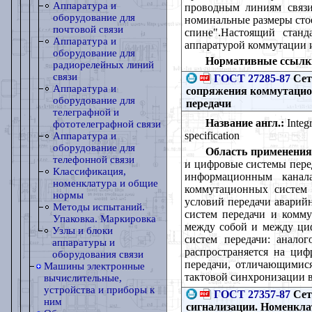
Аппаратура и
проводным линиям связи
оборудование для
номинальные размеры стое
почтовой связи
спине".Настоящий станд
Аппаратура и
аппаратурой коммутации 
оборудование для
Нормативные ссылк
радиорелейных линий
связи
ГОСТ 27285-87
Сет
Аппаратура и
сопряжения коммутацио
оборудование для
передачи
телеграфной и
Название англ.:
Integr
фототелеграфной связи
specification
Аппаратура и
оборудование для
Область применения
телефонной связи
и цифровые системы перед
Классификация,
информационным канала
номенклатура и общие
коммутационных систем 
нормы
условий передачи аварий
Методы испытаний.
систем передачи и комм
Упаковка. Маркировка
между собой и между ци
Узлы и блоки
систем передачи: анало
аппаратуры и
распространяется на ци
оборудования связи
передачи, отличающимися
Машины электронные
тактовой синхронизации 
вычислительные,
устройства и приборы к
ГОСТ 27357-87
Сет
ним
сигнализации. Номенкла