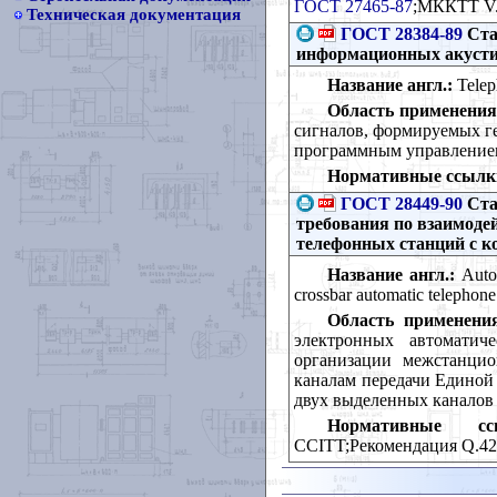
ГОСТ 27465-87
;МККТТ V.
Техническая документация
ГОСТ 28384-89
Ста
информационных акусти
Название англ.:
Teleph
Область применения
сигналов, формируемых ге
программным управлением
Нормативные ссылк
ГОСТ 28449-90
Ста
требования по взаимоде
телефонных станций с 
Название англ.:
Autom
crossbar automatic telephon
Область применени
электронных автоматич
организации межстанци
каналам передачи Единой
двух выделенных каналов
Нормативные сс
CCITT;Рекомендация Q.42