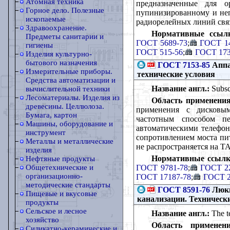
Атомная техника
предназначенные для о
Горное дело. Полезные
пупинизированному и неп
ископаемые
радиорелейных линий свя
Здравоохранение.
Нормативные ссыл
Предметы санитарии и
ГОСТ 5689-73
;
ГОСТ 14
гигиены
ГОСТ 515-56
;
ГОСТ 173
Изделия культурно-
бытового назначения
ГОСТ 7153-85
Аппа
Измерительные приборы.
технические условия
Средства автоматизации и
Название англ.:
Subscr
вычислительной техники
Лесоматериалы. Изделия из
Область применения
древесины. Целлюлоза.
применения с дисковы
Бумага, картон
частотным способом пе
Машины, оборудование и
автоматическими телефо
инструмент
сопротивлением моста пит
Металлы и металлические
не распространяется на Т
изделия
Нормативные ссылк
Нефтяные продукты
ГОСТ 9781-78
;
ГОСТ 22
Общетехнические и
организационно-
ГОСТ 17187-78
;
ГОСТ 2
методические стандарты
ГОСТ 8591-76
Люки
Пищевые и вкусовые
канализации. Техническ
продукты
Сельское и лесное
Название англ.:
The te
хозяйство
Область применени
Силикатно-керамические и