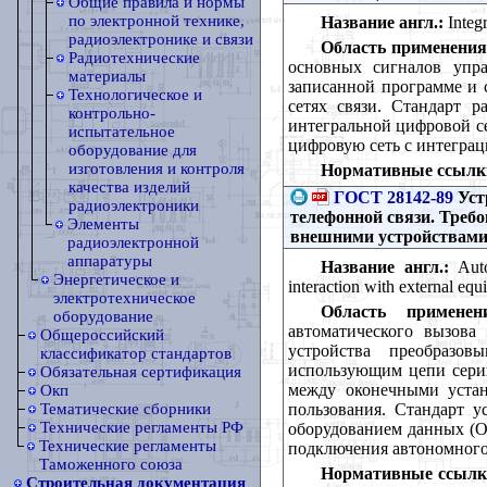
Общие правила и нормы
по электронной технике,
Название англ.:
Integr
радиоэлектронике и связи
Область применения
Радиотехнические
основных сигналов упр
материалы
записанной программе и 
Технологическое и
сетях связи. Стандарт 
контрольно-
интегральной цифровой се
испытательное
цифровую сеть с интеграц
оборудование для
изготовления и контроля
Нормативные ссылк
качества изделий
ГОСТ 28142-89
Уст
радиоэлектроники
телефонной связи. Треб
Элементы
внешними устройствами
радиоэлектронной
аппаратуры
Название англ.:
Auto
Энергетическое и
interaction with external e
электротехническое
Область применен
оборудование
автоматического вызова
Общероссийский
устройства преобразов
классификатор стандартов
использующим цепи серии
Обязательная сертификация
между оконечными уста
Окп
пользования. Стандарт 
Тематические сборники
Технические регламенты РФ
оборудованием данных (О
Технические регламенты
подключения автономного
Таможенного союза
Нормативные ссылк
Строительная документация