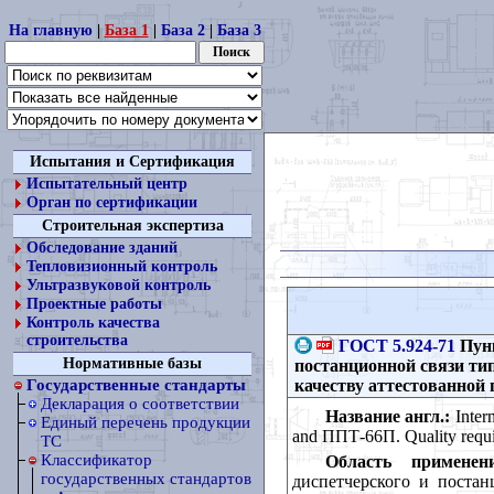
На главную
|
База 1
|
База 2
|
База 3
Испытания и Сертификация
Испытательный центр
Орган по сертификации
Строительная экспертиза
Обследование зданий
Тепловизионный контроль
Ультразвуковой контроль
Проектные работы
Контроль качества
строительства
ГОСТ 5.924-71
Пунк
Нормативные базы
постанционной связи ти
качеству аттестованной
Государственные стандарты
Декларация о соответствии
Название англ.:
Interm
Единый перечень продукции
and ППТ-66П. Quality requir
ТС
Классификатор
Область применени
государственных стандартов
диспетчерского и поста