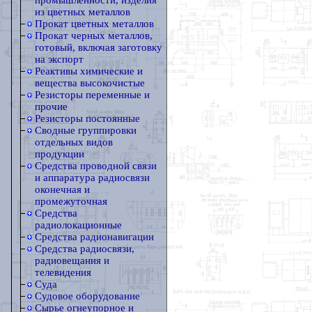
промышленности, изделия
из цветных металлов
Прокат цветных металлов
Прокат черных металлов,
готовый, включая заготовку
на экспорт
Реактивы химические и
вещества высокочистые
Резисторы переменные и
прочие
Резисторы постоянные
Сводные группировки
отдельных видов
продукции
Средства проводной связи
и аппаратура радиосвязи
оконечная и
промежуточная
Средства
радиолокационные
Средства радионавигации
Средства радиосвязи,
радиовещания и
телевидения
Суда
Судовое оборудование
Сырье огнеупорное и