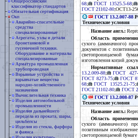
Общероссийский
68
;
ГОСТ 13525.5-68
;
классификатор стандартов
ГОСТ 21102-80
;OCT13-250
Обязательная сертификация
ГОСТ 13.2.007-88
Р
Окп
Аварийно-спасательные
Технические условия
средства
Название англ.:
Repro
специализированные
Агрегаты, узлы и детали
Область применени
бронетанковой и
сухого (аммиачного) про
гусеничной техники.
документов с позитивны
Оборудование и материалы
светопроницаемой бум
специализированные
изготовления копий докум
Арматура промышленная
Нормативные ссыл
трубопроводная
13.2.009-88
;
ГОСТ 427-
Взрывные устройства и
ГОСТ 8273-75
;
ГОСТ 8
взрывчатые вещества
68
;
ГОСТ 13525.21-75
;
народно-хозяйственного
ГОСТ 21102-80
;
ГОСТ 2
назначения
Вычислительная техника
ГОСТ 13.2.008-87
Р
Изделия автомобильной
Технические условия
промышленности
Изделия дальнейшего
Название англ.:
Repro
передела из проката, шары,
Область применени
цильбепсы
сухого (аммиачного) пр
Изделия из стекла, фарфора
позитивным изображение
и фаянса
светопроницаемой бумаге
Изделия культурно-