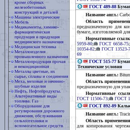
кроме сборных
ГОСТ 489-88
Бумаг
железобетонных
конструкций и деталей
Название англ.:
Carbon
Машины электрические
Область применен
Мебель
предназначенную для кон
Медикаменты, химико-
бумаге, изготовляемой дл
фармацевтическая
продукция и продукция
Нормативные ссылк
медицинского назначения
5959-80
;
ГОСТ 6658-75
;
Медицинская техника
10354-82
;
ГОСТ 13523-
Металлоизделия
69
промышленного назначения
ГОСТ 515-77
Бумаг
Металлопродукция прочая
Технические условия
и некондиционная
Металлы цветные, их
Название англ.:
Bitumi
сырье, сплавы и соединения
Область применения
Меха, меховые и овчинно-
шубные изделия
предназначенную для упак
Нефть. Нефтепродукты.
Нормативные ссыл
Альтернативные виды
ГОСТ 11506-73
;
ГОСТ 1
топлива. Газ
ГОСТ 892-89
Кальк
Оборудование для
регулирования дорожного
Название англ.:
Tracin
движения, обслуживания
Область применения
сельхозтехники и
для копирования черте
вспомогательное средств