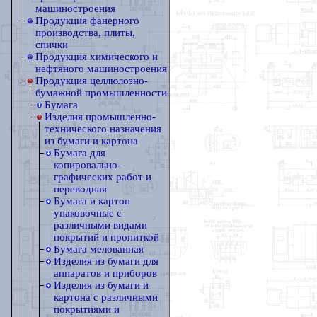
машиностроения
Продукция фанерного
производства, плиты,
спички
Продукция химического и
нефтяного машиностроения
Продукция целлюлозно-
бумажной промышленности
Бумага
Изделия промышленно-
технического назначения
из бумаги и картона
Бумага для
копировально-
графических работ и
переводная
Бумага и картон
упаковочные с
различными видами
покрытий и пропиткой
Бумага мелованная
Изделия из бумаги для
аппаратов и приборов
Изделия из бумаги и
картона с различными
покрытиями и