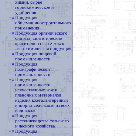
химии, сырье
горнохимическое и
удобрения
Продукция
общемашиностроительного
применения
Продукция органического
синтеза, синтетические
красители и нефте-коксо-
лесо-химическая продукция
Продукция пищевой
промышленности
Продукция
полиграфической
промышленности
Продукция
промышленности
искусственных кож и
пленочных материалов,
изделия кожгалантерейные
и шорно-седельные из всех
видов кож
Продукция
растениеводства сельского
и лесного хозяйства
Продукция