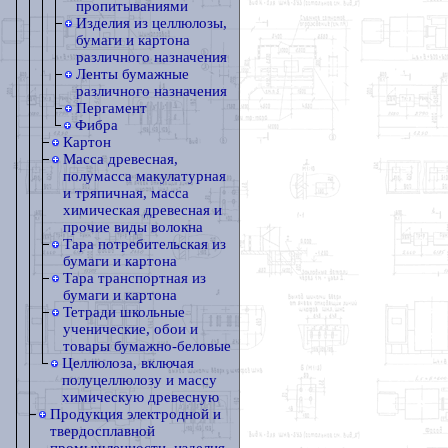
пропитываниями
Изделия из целлюлозы,
бумаги и картона
различного назначения
Ленты бумажные
различного назначения
Пергамент
Фибра
Картон
Масса древесная,
полумасса макулатурная
и тряпичная, масса
химическая древесная и
прочие виды волокна
Тара потребительская из
бумаги и картона
Тара транспортная из
бумаги и картона
Тетради школьные
ученические, обои и
товары бумажно-беловые
Целлюлоза, включая
полуцеллюлозу и массу
химическую древесную
Продукция электродной и
твердосплавной