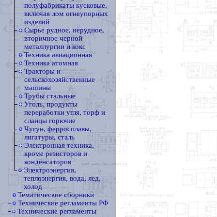
полуфабрикаты кусковые,
включая лом огнеупорных
изделий
Сырье рудное, нерудное,
вторичное черной
металлургии и кокс
Техника авиационная
Техника атомная
Тракторы и
сельскохозяйственные
машины
Трубы стальные
Уголь, продукты
переработки угля, торф и
сланцы горючие
Чугун, ферросплавы,
лигатуры, сталь
Электронная техника,
кроме резисторов и
конденсаторов
Электроэнергия,
теплоэнергия, вода, лед,
холод
Тематические сборники
Технические регламенты РФ
Технические регламенты