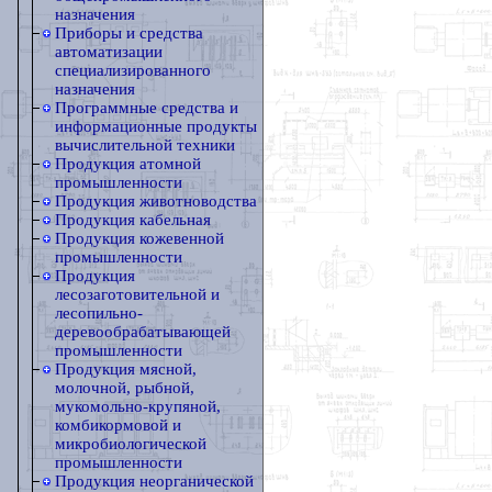
назначения
Приборы и средства
автоматизации
специализированного
назначения
Программные средства и
информационные продукты
вычислительной техники
Продукция атомной
промышленности
Продукция животноводства
Продукция кабельная
Продукция кожевенной
промышленности
Продукция
лесозаготовительной и
лесопильно-
деревообрабатывающей
промышленности
Продукция мясной,
молочной, рыбной,
мукомольно-крупяной,
комбикормовой и
микробиологической
промышленности
Продукция неорганической