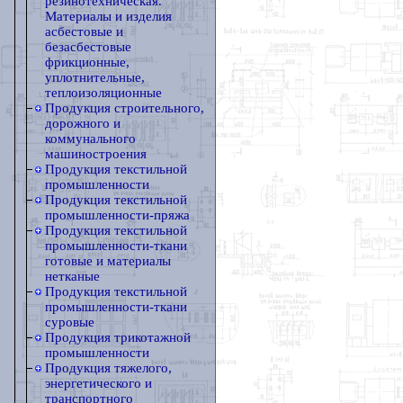
резинотехническая.
Материалы и изделия
асбестовые и
безасбестовые
фрикционные,
уплотнительные,
теплоизоляционные
Продукция строительного,
дорожного и
коммунального
машиностроения
Продукция текстильной
промышленности
Продукция текстильной
промышленности-пряжа
Продукция текстильной
промышленности-ткани
готовые и материалы
нетканые
Продукция текстильной
промышленности-ткани
суровые
Продукция трикотажной
промышленности
Продукция тяжелого,
энергетического и
транспортного