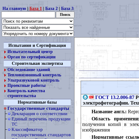
На главную
|
База 1
|
База 2
|
База 3
Испытания и Сертификация
Испытательный центр
Орган по сертификации
Строительная экспертиза
Обследование зданий
Тепловизионный контроль
Ультразвуковой контроль
Проектные работы
Контроль качества
строительства
ГОСТ 13.2.006-87
Р
Нормативные базы
электрофотографии. Тех
Государственные стандарты
Название англ.:
Reprog
Декларация о соответствии
Область применени
Единый перечень продукции
получения копий в элек
ТС
Классификатор
изображения
государственных стандартов
Нормативные ссылк