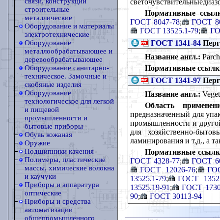
связи, конструкции
светочувствительныедиазо
строительные
Нормативные ссыл
металлические
ГОСТ 8047-78
;
ГОСТ 8
Оборудование и материалы
ГОСТ 13525.1-79
;
ГО
электротехнические
ГОСТ 1341-84
Перг
Оборудование
металлообрабатывающее и
Название англ.:
Parch
деревообрабатывающее
Нормативные ссылк
Оборудование санитарно-
техническое. Замочные и
ГОСТ 1341-97
Перг
скобяные изделия
Оборудование
Название англ.:
Vegeta
технологическое для легкой
Область применени
и пищевой
предназначенный для упа
промышленности и
промышленности и друго
бытовые приборы
для хозяйственно-быто
Обувь кожаная
ламинирования и т.д., а т
Оружие
Подшипники качения
Нормативные ссылк
Полимеры, пластические
ГОСТ 4328-77
;
ГОСТ 6
массы, химические волокна
ГОСТ 12026-76
;
ГОС
и каучуки
13525.1-79
;
ГОСТ 13525
Приборы и аппаратура
13525.19-91
;
ГОСТ 1730
оптические
90
;
ГОСТ 30113-94
Приборы и средства
автоматизации
общепромышленного