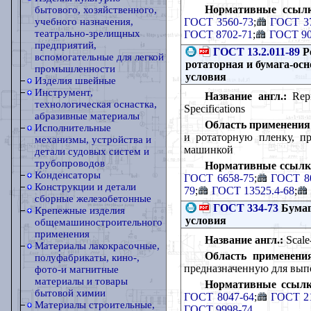
Нормативные ссыл
бытового, хозяйственного,
ГОСТ 3560-73
;
ГОСТ 37
учебного назначения,
театрально-зрелищных
ГОСТ 8702-71
;
ГОСТ 90
предприятий,
ГОСТ 13.2.011-89
Р
вспомогательные для легкой
ротаторная и бумага-осн
промышленности
условия
Изделия швейные
Инструмент,
Название англ.:
Repro
технологическая оснастка,
Specifications
абразивные материалы
Область применения
Исполнительные
и ротаторную пленку, п
механизмы, устройства и
машинкой
детали судовых систем и
трубопроводов
Нормативные ссылк
Конденсаторы
ГОСТ 6658-75
;
ГОСТ 8
Конструкции и детали
79
;
ГОСТ 13525.4-68
;
сборные железобетонные
ГОСТ 334-73
Бумаг
Крепежные изделия
условия
общемашиностроительного
применения
Название англ.:
Scale-
Материалы лакокрасочные,
Область применени
полуфабрикаты, кино-,
предназначенную для вып
фото-и магнитные
материалы и товары
Нормативные ссылк
бытовой химии
ГОСТ 8047-64
;
ГОСТ 21
Материалы строительные,
ГОСТ 9998-74