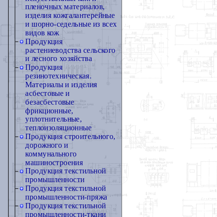
пленочных материалов,
изделия кожгалантерейные
и шорно-седельные из всех
видов кож
Продукция
растениеводства сельского
и лесного хозяйства
Продукция
резинотехническая.
Материалы и изделия
асбестовые и
безасбестовые
фрикционные,
уплотнительные,
теплоизоляционные
Продукция строительного,
дорожного и
коммунального
машиностроения
Продукция текстильной
промышленности
Продукция текстильной
промышленности-пряжа
Продукция текстильной
промышленности-ткани