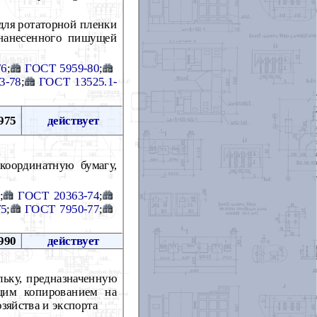
для ротаторной пленки
 нанесенного пишущей
76
;
ГОСТ 5959-80
;
3-78
;
ГОСТ 13525.1-
975
действует
координатную бумагу,
;
ГОСТ 20363-74
;
75
;
ГОСТ 7950-77
;
990
действует
льку, предназначенную
щим копированием на
зяйства и экспорта