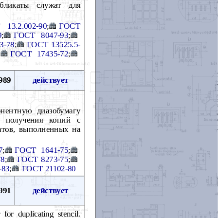
бликаты служат для
 13.2.002-90
;
ГОСТ
9
;
ГОСТ 8047-93
;
3-78
;
ГОСТ 13525.5-
;
ГОСТ 17435-72
;
989
действует
онентную диазобумагу
ля получения копий с
атов, выполненных на
7
;
ГОСТ 1641-75
;
78
;
ГОСТ 8273-75
;
-83
;
ГОСТ 21102-80
991
действует
or duplicating stencil.