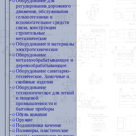
Оборудование для
регулирования дорожного
движения, обслуживания
сельхозтехники и
вспомогательное средств
связи, конструкции
строительные
металлические
Оборудование и материалы
электротехнические
Оборудование
металлообрабатывающее и
деревообрабатывающее
Оборудование санитарно-
техническое. Замочные и
скобяные изделия
Оборудование
технологическое для легкой
и пищевой
промышленности и
бытовые приборы
Обувь кожаная
Оружие
Подшипники качения
Полимеры, пластические