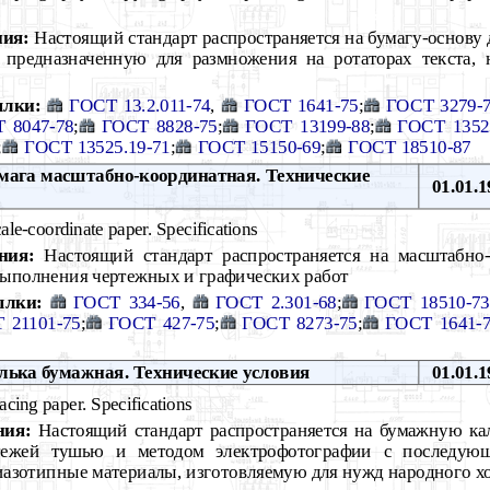
ния:
Настоящий стандарт распространяется на бумагу-основу 
 предназначенную для размножения на ротаторах текста,
ылки:
ГОСТ 13.2.011-74
,
ГОСТ 1641-75
;
ГОСТ 3279-
 8047-78
;
ГОСТ 8828-75
;
ГОСТ 13199-88
;
ГОСТ 1352
;
ГОСТ 13525.19-71
;
ГОСТ 15150-69
;
ГОСТ 18510-87
ага масштабно-координатная. Технические
01.01.1
ale-coordinate paper. Specifications
ния:
Настоящий стандарт распространяется на масштабно-
выполнения чертежных и графических работ
ылки:
ГОСТ 334-56
,
ГОСТ 2.301-68
;
ГОСТ 18510-73
 21101-75
;
ГОСТ 427-75
;
ГОСТ 8273-75
;
ГОСТ 1641-
ька бумажная. Технические условия
01.01.1
acing paper. Specifications
ния:
Настоящий стандарт распространяется на бумажную ка
тежей тушью и методом электрофотографии с последую
азотипные материалы, изготовляемую для нужд народного хо