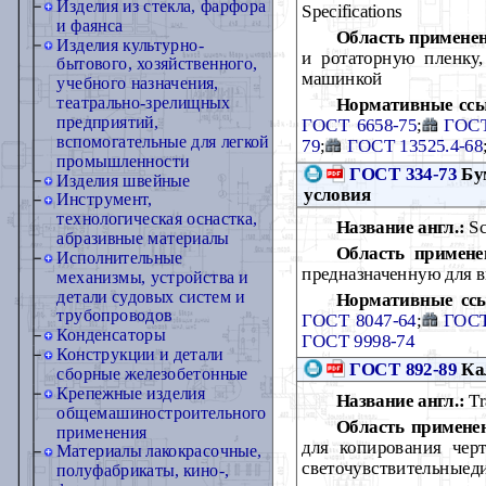
Изделия из стекла, фарфора
Specifications
и фаянса
Область примене
Изделия культурно-
и ротаторную пленку,
бытового, хозяйственного,
машинкой
учебного назначения,
театрально-зрелищных
Нормативные сс
предприятий,
ГОСТ 6658-75
;
ГОСТ
вспомогательные для легкой
79
;
ГОСТ 13525.4-68
промышленности
ГОСТ 334-73
Бум
Изделия швейные
условия
Инструмент,
технологическая оснастка,
Название англ.:
Sc
абразивные материалы
Область примене
Исполнительные
предназначенную для 
механизмы, устройства и
детали судовых систем и
Нормативные сс
трубопроводов
ГОСТ 8047-64
;
ГОСТ
Конденсаторы
ГОСТ 9998-74
Конструкции и детали
ГОСТ 892-89
Кал
сборные железобетонные
Крепежные изделия
Название англ.:
Tr
общемашиностроительного
Область примене
применения
для копирования чер
Материалы лакокрасочные,
светочувствительныеди
полуфабрикаты, кино-,