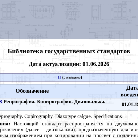
Библиотека государственных стандартов
Дата актуализации: 01.06.2026
[1]
(5 найдено)
Дат
Обозначение
введе
8
Репрография. Копирография. Диазокалька.
01.01.1
prography. Copirography. Diazotype calgue. Specifications
ния:
Настоящий стандарт распространяется на двухкомп
роявления (далее - диазокалька), предназначенную для из
ным изображением при копировании на просвет с подлинн