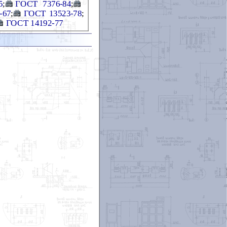
5
;
ГОСТ 7376-84
;
-67
;
ГОСТ 13523-78
;
ГОСТ 14192-77