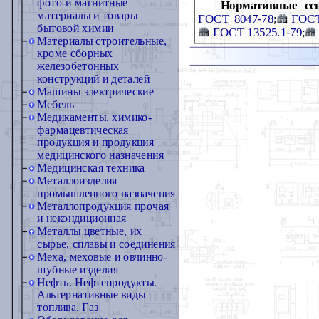
фото-и магнитные
Нормативные сс
материалы и товары
ГОСТ 8047-78
;
ГОСТ
бытовой химии
ГОСТ 13525.1-79
;
Материалы строительные,
кроме сборных
железобетонных
конструкций и деталей
Машины электрические
Мебель
Медикаменты, химико-
фармацевтическая
продукция и продукция
медицинского назначения
Медицинская техника
Металлоизделия
промышленного назначения
Металлопродукция прочая
и некондиционная
Металлы цветные, их
сырье, сплавы и соединения
Меха, меховые и овчинно-
шубные изделия
Нефть. Нефтепродукты.
Альтернативные виды
топлива. Газ