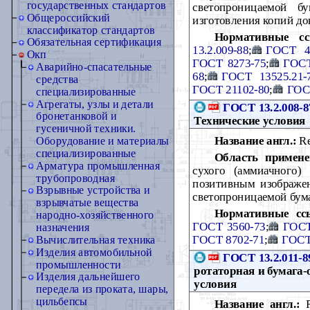
государственных стандартов
светопроницаемой б
Общероссийский
изготовления копий до
классификатор стандартов
Нормативные сс
Обязательная сертификация
13.2.009-88
;
ГОСТ 4
Окп
ГОСТ 8273-75
;
ГОСТ
Аварийно-спасательные
68
;
ГОСТ 13525.21-
средства
ГОСТ 21102-80
;
ГОС
специализированные
Агрегаты, узлы и детали
ГОСТ 13.2.008-8
бронетанковой и
Технические условия
гусеничной техники.
Название англ.:
Re
Оборудование и материалы
специализированные
Область примене
Арматура промышленная
сухого (аммиачного)
трубопроводная
позитивным изображе
Взрывные устройства и
светопроницаемой бум
взрывчатые вещества
Нормативные сс
народно-хозяйственного
ГОСТ 3560-73
;
ГОСТ
назначения
ГОСТ 8702-71
;
ГОСТ
Вычислительная техника
Изделия автомобильной
ГОСТ 13.2.011-8
промышленности
ротаторная и бумага-
Изделия дальнейшего
условия
передела из проката, шары,
цильбепсы
Название англ.:
Re