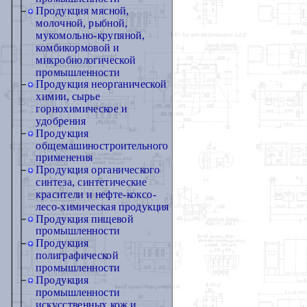
Продукция мясной,
молочной, рыбной,
мукомольно-крупяной,
комбикормовой и
микробиологической
промышленности
Продукция неорганической
химии, сырье
горнохимическое и
удобрения
Продукция
общемашиностроительного
применения
Продукция органического
синтеза, синтетические
красители и нефте-коксо-
лесо-химическая продукция
Продукция пищевой
промышленности
Продукция
полиграфической
промышленности
Продукция
промышленности
искусственных кож и