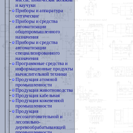
массы, химические волокна
и каучуки
Приборы и аппаратура
оптические
Приборы и средства
автоматизации
общепромышленного
назначения
Приборы и средства
автоматизации
специализированного
назначения
Программные средства и
информационные продукты
вычислительной техники
Продукция атомной
промышленности
Продукция животноводства
Продукция кабельная
Продукция кожевенной
промышленности
Продукция
лесозаготовительной и
лесопильно-
деревообрабатывающей
промышленности