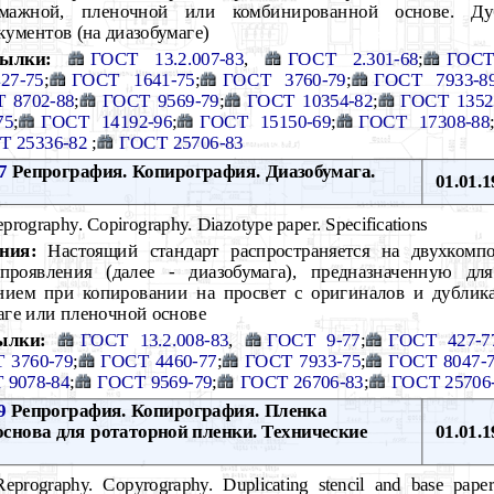
умажной, пленочной или комбинированной основе. Ду
кументов (на диазобумаге)
ылки:
ГОСТ 13.2.007-83
,
ГОСТ 2.301-68
;
ГОСТ
27-75
;
ГОСТ 1641-75
;
ГОСТ 3760-79
;
ГОСТ 7933-8
 8702-88
;
ГОСТ 9569-79
;
ГОСТ 10354-82
;
ГОСТ 1352
75
;
ГОСТ 14192-96
;
ГОСТ 15150-69
;
ГОСТ 17308-88
Т 25336-82
;
ГОСТ 25706-83
7
Репрография. Копирография. Диазобумага.
01.01.1
prography. Copirography. Diazotype paper. Specifications
ния:
Настоящий стандарт распространяется на двухкомп
 проявления (далее - диазобумага), предназначенную д
нием при копировании на просвет с оригиналов и дублик
аге или пленочной основе
ылки:
ГОСТ 13.2.008-83
,
ГОСТ 9-77
;
ГОСТ 427-7
 3760-79
;
ГОСТ 4460-77
;
ГОСТ 7933-75
;
ГОСТ 8047-
 9078-84
;
ГОСТ 9569-79
;
ГОСТ 26706-83
;
ГОСТ 25706
9
Репрография. Копирография. Пленка
основа для ротаторной пленки. Технические
01.01.1
prography. Copyrography. Duplicating stencil and base paper f