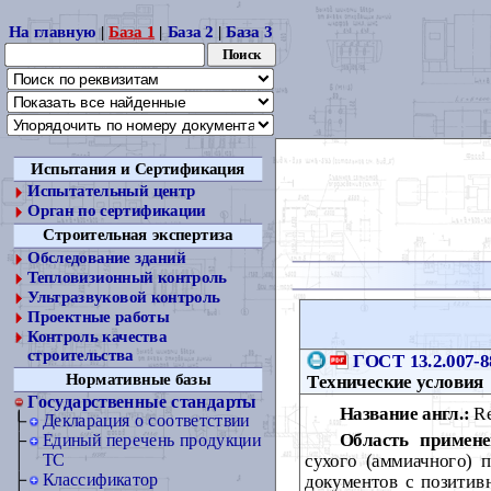
На главную
|
База 1
|
База 2
|
База 3
Испытания и Сертификация
Испытательный центр
Орган по сертификации
Строительная экспертиза
Обследование зданий
Тепловизионный контроль
Ультразвуковой контроль
Проектные работы
Контроль качества
строительства
ГОСТ 13.2.007-8
Нормативные базы
Технические условия
Государственные стандарты
Название англ.:
Re
Декларация о соответствии
Область примене
Единый перечень продукции
сухого (аммиачного) п
ТС
Классификатор
документов с позитив