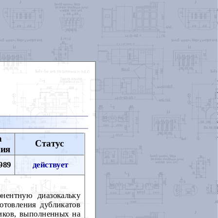
а
Статус
ния
989
действует
онентную диазокальку
готовления дубликатов
иков, выполненных на