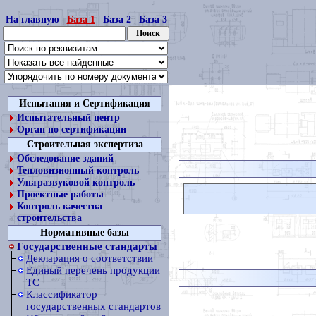
На главную
|
База 1
|
База 2
|
База 3
Испытания и Сертификация
Испытательный центр
Орган по сертификации
Строительная экспертиза
Обследование зданий
Тепловизионный контроль
Ультразвуковой контроль
Проектные работы
Контроль качества
строительства
Нормативные базы
Государственные стандарты
Декларация о соответствии
Единый перечень продукции
ТС
Классификатор
государственных стандартов