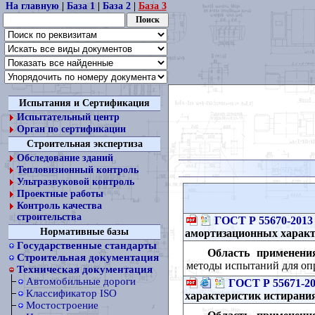
На главную
|
База 1
|
База 2
|
База 3
Испытания и Сертификация
Испытательный центр
Орган по сертификации
Строительная экспертиза
Обследование зданий
Тепловизионный контроль
Ультразвуковой контроль
Проектные работы
Контроль качества
строительства
ГОСТ Р 55670-2013
Нормативные базы
амортизационных харак
Государственные стандарты
Область применени
Строительная документация
методы испытаний для опр
Техническая документация
Автомобильные дороги
ГОСТ Р 55671-2
Классификатор ISO
характеристик истирания
Мостостроение