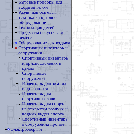
Бытовые приборы для
ухода за телом
Различная бытовая
техника и торговое
оборудование
Техника для детей
Предметы искусства и
ремесел
Оборудование для отдыха
Спортивный инвентарь и
сооружения
Спортивный инвентарь
и приспособления в
целом
Спортивные
сооружения
Инвентарь для зимних
видов спорта
Инвентарь для
спортивных залов
Инвентарь для спорта
на открытом воздухе и
водных видов спорта
Спортивный инвентарь
и сооружения прочие
Электроэнергия