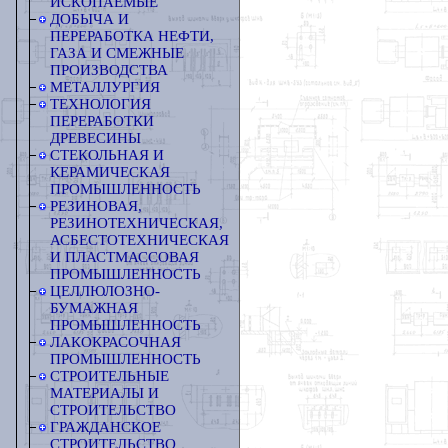
ИСКОПАЕМЫЕ
ДОБЫЧА И
ПЕРЕРАБОТКА НЕФТИ,
ГАЗА И СМЕЖНЫЕ
ПРОИЗВОДСТВА
МЕТАЛЛУРГИЯ
ТЕХНОЛОГИЯ
ПЕРЕРАБОТКИ
ДРЕВЕСИНЫ
СТЕКОЛЬНАЯ И
КЕРАМИЧЕСКАЯ
ПРОМЫШЛЕННОСТЬ
РЕЗИНОВАЯ,
РЕЗИНОТЕХНИЧЕСКАЯ,
АСБЕСТОТЕХНИЧЕСКАЯ
И ПЛАСТМАССОВАЯ
ПРОМЫШЛЕННОСТЬ
ЦЕЛЛЮЛОЗНО-
БУМАЖНАЯ
ПРОМЫШЛЕННОСТЬ
ЛАКОКРАСОЧНАЯ
ПРОМЫШЛЕННОСТЬ
СТРОИТЕЛЬНЫЕ
МАТЕРИАЛЫ И
СТРОИТЕЛЬСТВО
ГРАЖДАНСКОЕ
СТРОИТЕЛЬСТВО