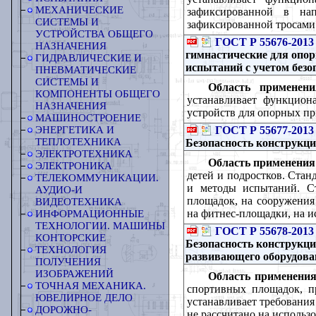
МЕХАНИЧЕСКИЕ
зафиксированной в нап
СИСТЕМЫ И
зафиксированной тросами
УСТРОЙСТВА ОБЩЕГО
ГОСТ Р 55676-2013
НАЗНАЧЕНИЯ
гимнастические для опо
ГИДРАВЛИЧЕСКИЕ И
испытаний с учетом безо
ПНЕВМАТИЧЕСКИЕ
СИСТЕМЫ И
Область применени
КОМПОНЕНТЫ ОБЩЕГО
устанавливает функцион
НАЗНАЧЕНИЯ
устройств для опорных п
МАШИНОСТРОЕНИЕ
ГОСТ Р 55677-2013
ЭНЕРГЕТИКА И
ТЕПЛОТЕХНИКА
Безопасность конструкц
ЭЛЕКТРОТЕХНИКА
Область применения
ЭЛЕКТРОНИКА
детей и подростков. Стан
ТЕЛЕКОММУНИКАЦИИ.
и методы испытаний. Ст
АУДИО-И
площадок, на сооружения
ВИДЕОТЕХНИКА
на фитнес-площадки, на и
ИНФОРМАЦИОННЫЕ
ТЕХНОЛОГИИ. МАШИНЫ
ГОСТ Р 55678-2013
КОНТОРСКИЕ
Безопасность конструкц
ТЕХНОЛОГИЯ
развивающего оборудова
ПОЛУЧЕНИЯ
ИЗОБРАЖЕНИЙ
Область применения
ТОЧНАЯ МЕХАНИКА.
спортивных площадок, пр
ЮВЕЛИРНОЕ ДЕЛО
устанавливает требования
ДОРОЖНО-
не рассчитано на использо