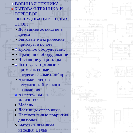
ВОЕННАЯ ТЕХНИКА
БЫТОВАЯ ТЕХНИКА И
ТОРГОВОЕ
ОБОРУДОВАНИЕ. ОТДЫХ.
СПОРТ
Домашнее хозяйство в
целом
Бытовые электрические
приборы в целом
Кухонное оборудование
Прачечное оборудование
Чистящие устройства
Бытовые, торговые и
промышленные
нагревательные приборы
Автоматические
регуляторы бытового
назначения
Аксессуары для
магазинов
Мебель
Лестницы-стремянки
Нетекстильные покрытия
для полов
Бытовые швейные
изделия. Белье