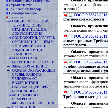
Область применени
Национальные стандарты
методы испытаний для опр
Строительство
и типа 12.
Технический надзор
Ценообразование
ГОСТ Р 55672-2013
Экология
статической жесткости
ОБЩИЕ ПОЛОЖЕНИЯ.
ТЕРМИНОЛОГИЯ.
Область применени
СТАНДАРТИЗАЦИЯ.
методы испытаний для опр
ДОКУМЕНТАЦИЯ
ГОСТ Р 55673-2013
СОЦИОЛОГИЯ. УСЛУГИ.
асимметричные. Требова
ОРГАНИЗАЦИЯ ФИРМ И
безопасности
УПРАВЛЕНИЕ ИМИ.
АДМИНИСТРАЦИЯ.
Область применени
ТРАНСПОРТ
устанавливает функционал
МАТЕМАТИКА.
ГОСТ Р 55674-2013
ЕСТЕСТВЕННЫЕ НАУКИ
комбинированные асимме
ЗДРАВООХРАНЕНИЕ
ОХРАНА ОКРУЖАЮЩЕЙ
и методы испытаний с уч
СРЕДЫ, ЗАЩИТА
Область применени
ЧЕЛОВЕКА ОТ
устанавливает функцио
ВОЗДЕЙСТВИЯ
параллельным брусьям и 
ОКРУЖАЮЩЕЙ СРЕДЫ.
БЕЗОПАСНОСТЬ
ГОСТ Р 55675-2013
МЕТРОЛОГИЯ И
Требования и методы исп
ИЗМЕРЕНИЯ.
Область применени
ФИЗИЧЕСКИЕ ЯВЛЕНИЯ
ИСПЫТАНИЯ
устанавливает функцион